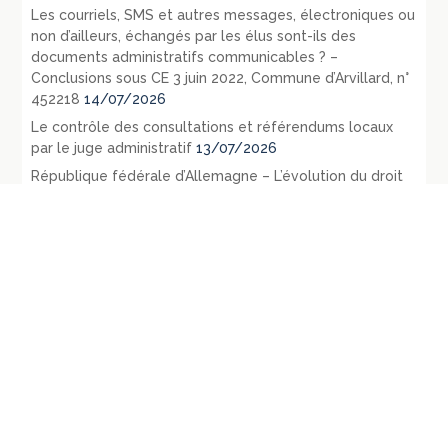
Les courriels, SMS et autres messages, électroniques ou
non d’ailleurs, échangés par les élus sont-ils des
documents administratifs communicables ? –
Conclusions sous CE 3 juin 2022, Commune d’Arvillard, n°
452218
14/07/2026
Le contrôle des consultations et référendums locaux
par le juge administratif
13/07/2026
République fédérale d’Allemagne – L’évolution du droit
public en 1971 – La loi du 27 juillet 1871 relative aux
opérations d’urbanisme: RDP 1972 p. 1107-1128
09/07/2026
République fédérale d’Allemagne – Les principaux
évènements législatifs et jurisprudentiels survenus en
1970: RDP 1972, p. 135-165
07/07/2026