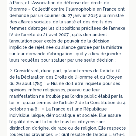
à Paris, et l’Association de défense des droits de
l’homme – Collectif contre l’islamophobie en France ont
demandé par un courrier du 27 janvier 2015 à la ministre
des affaires sociales, de la santé et des droits des
femmes d’abroger les dispositions précitées de l’annexe
IV de l’arrêté du 21 avril 2007 ; qu’ils demandent
l’annulation pour excès de pouvoir de la décision
implicite de rejet née du silence gardée par la ministre
sur leur demande d’abrogation ; qu’il y a lieu de joindre
leurs requêtes pour statuer par une seule décision ;
2. Considérant, d’une part, qu’aux termes de l’article 10
de la Déclaration des Droits de l’Homme et du Citoyen
du 26 août 1789 : » Nul ne doit être inquiété pour ses
opinions, même religieuses, pourvu que leur
manifestation ne trouble pas l’ordre public établi par la
loi » ; qu’aux termes de l’article 2 de la Constitution du 4
octobre 1958 : » La France est une République
indivisible, laïque, démocratique et sociale. Elle assure
l’égalité devant la loi de tous les citoyens sans
distinction d’origine, de race ou de religion. Elle respecte
toutes les croyances » ; qu’il résulte de l’article L. 636-1