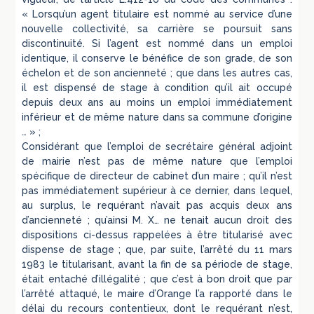
« Lorsqu’un agent titulaire est nommé au service d’une
nouvelle collectivité, sa carrière se poursuit sans
discontinuité. Si l’agent est nommé dans un emploi
identique, il conserve le bénéfice de son grade, de son
échelon et de son ancienneté ; que dans les autres cas,
il est dispensé de stage à condition qu’il ait occupé
depuis deux ans au moins un emploi immédiatement
inférieur et de même nature dans sa commune d’origine
… » ;
Considérant que l’emploi de secrétaire général adjoint
de mairie n’est pas de même nature que l’emploi
spécifique de directeur de cabinet d’un maire ; qu’il n’est
pas immédiatement supérieur à ce dernier, dans lequel,
au surplus, le requérant n’avait pas acquis deux ans
d’ancienneté ; qu’ainsi M. X… ne tenait aucun droit des
dispositions ci-dessus rappelées à être titularisé avec
dispense de stage ; que, par suite, l’arrêté du 11 mars
1983 le titularisant, avant la fin de sa période de stage,
était entaché d’illégalité ; que c’est à bon droit que par
l’arrêté attaqué, le maire d’Orange l’a rapporté dans le
délai du recours contentieux, dont le requérant n’est,