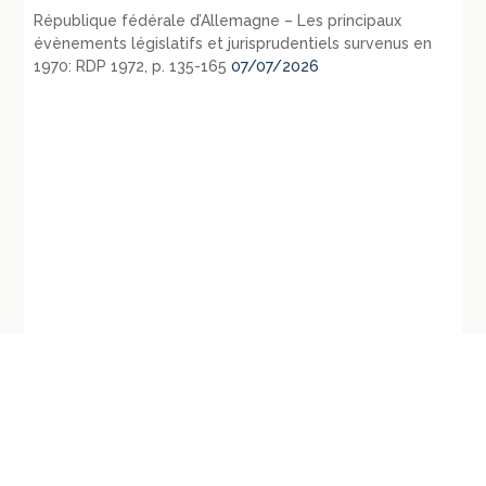
République fédérale d’Allemagne – Les principaux
évènements législatifs et jurisprudentiels survenus en
1970: RDP 1972, p. 135-165
07/07/2026
←
CE, 8 juill. 1991, Amato,
Conseil d´Etat, 10ème et 2ème SSR,
requête numéro 80145,
11 juillet 1991, Pisseau, requête
mentionné aux tables
numéro 82416
→