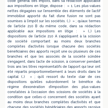
code général des impôts, dans sa rédaction applicable
aux impositions en litige, dispose : » 1. Les plus-values
nettes dégagées sur l’ensemble des éléments de l’actif
immobilisé apporté du fait d’une fusion ne sont pas
soumises à l’impôt sur les sociétés. (…) » ; qu’aux termes
de l’article 210 B du même code, dans sa rédaction
applicable aux impositions en litige : » (…) Les
dispositions de l’article 210 A s’appliquent à la scission
de société comportant au moins deux branches
complètes d’activités lorsque chacune des sociétés
bénéficiaires des apports reçoit une ou plusieurs de ces
branches et que les associés de la société scindée
s’engagent, dans l’acte de scission, à conserver pendant
trois ans les titres représentatifs de l’apport qui leur ont
été répartis proportionnellement à leurs droits dans le
capital (…) » ; qu’il ressort du texte clair de ces
dispositions qu’elles subordonnent le bénéfice du
régime d’exonération d’imposition des plus-values
constatées à l’occasion des scissions de sociétés à la
condition que celles-ci concernent des sociétés ayant
au moins deux branches complètes d’activités et que
chacune des sociétés bénéficiaires des apports reçoive