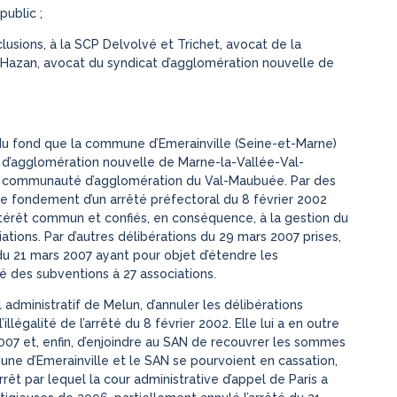
public ;
usions, à la SCP Delvolvé et Trichet, avocat de la
 Hazan, avocat du syndicat d’agglomération nouvelle de
s du fond que la commune d’Emerainville (Seine-et-Marne)
t d’agglomération nouvelle de Marne-la-Vallée-Val-
la communauté d’agglomération du Val-Maubuée. Par des
 le fondement d’un arrêté préfectoral du 8 février 2002
ntérêt commun et confiés, en conséquence, à la gestion du
ations. Par d’autres délibérations du 29 mars 2007 prises,
 du 21 mars 2007 ayant pour objet d’étendre les
é des subventions à 27 associations.
administratif de Melun, d’annuler les délibérations
égalité de l’arrêté du 8 février 2002. Elle lui a en outre
007 et, enfin, d’enjoindre au SAN de recouvrer les sommes
ne d’Emerainville et le SAN se pourvoient en cassation,
arrêt par lequel la cour administrative d’appel de Paris a