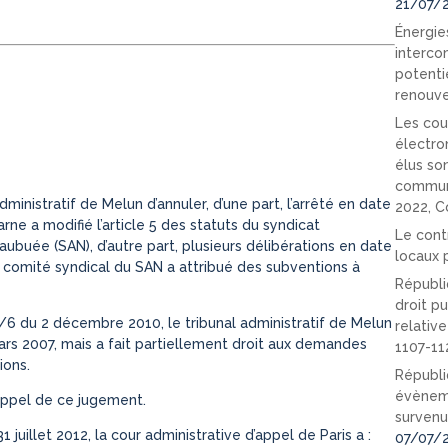
21/07/
Énergies
interco
potenti
renouve
Les cou
électro
élus so
communi
nistratif de Melun d’annuler, d’une part, l’arrêté en date
2022, C
ne a modifié l’article 5 des statuts du syndicat
Le cont
buée (SAN), d’autre part, plusieurs délibérations en date
locaux p
 comité syndical du SAN a attribué des subventions à
Républi
droit pu
 du 2 décembre 2010, le tribunal administratif de Melun
relativ
ars 2007, mais a fait partiellement droit aux demandes
1107-11
ions.
Républi
évèneme
appel de ce jugement.
survenu
uillet 2012, la cour administrative d’appel de Paris a :
07/07/