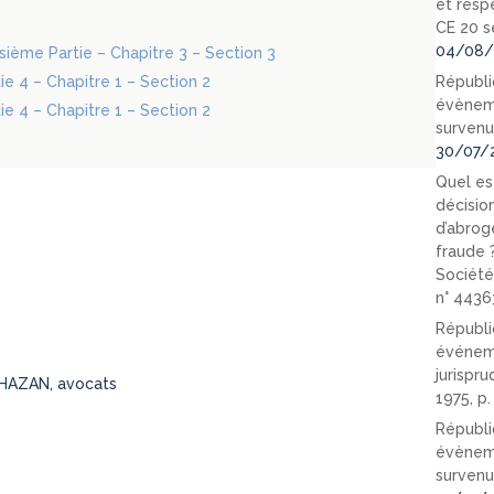
et resp
CE 20 s
04/08/
oisième Partie – Chapitre 3 – Section 3
tie 4 – Chapitre 1 – Section 2
Républi
évèneme
tie 4 – Chapitre 1 – Section 2
survenu
30/07/
Quel est
décision
d’abrog
fraude 
Société
n° 4436
Républi
événeme
jurispr
HAZAN, avocats
1975, p
Républi
évèneme
survenu