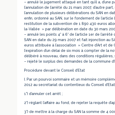
– annulé le jugement attaqué en tant qu’il a, d’une
l’annulation de l’arrêté du 21 mars 2007, d’autre p
l’annulation de plusieurs délibérations du SAN en da
enfin, ordonné au SAN, sur le fondement de l’article L
restitution de la subvention de 1 890 430 euros allo
la-Vallée » par délibération en date du 30 mars 20
– annulé les points 4° à 6° de l’article 1er de l’arrêt
SAN en date du 29 mars 2007 et fait injonction au SA
euros attribuée à l’association » Centre d’Art et de
l’expiration d’un délai de six mois à compter de la not
délibéré à nouveau, dans des conditions régulières, s
– rejeté le surplus des demandes de la commune d’E
Procédure devant le Conseil d’Etat
I. Par un pourvoi sommaire et un mémoire compléme
2012 au secrétariat du contentieux du Conseil d’Eta
1°) d’annuler cet arrêt ;
2°) réglant l’affaire au fond, de rejeter la requête d’
3°) de mettre à la charge du SAN la somme de 4 000 e