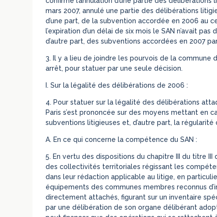
confirmé l’annulation d’une partie des délibérations 
mars 2007, annulé une partie des délibérations litig
d’une part, de la subvention accordée en 2006 au ce
l’expiration d’un délai de six mois le SAN n’avait pas
d’autre part, des subventions accordées en 2007 par
3. Il y a lieu de joindre les pourvois de la commune
arrêt, pour statuer par une seule décision.
I. Sur la légalité des délibérations de 2006 :
4. Pour statuer sur la légalité des délibérations at
Paris s’est prononcée sur des moyens mettant en ca
subventions litigieuses et, d’autre part, la régularit
A. En ce qui concerne la compétence du SAN :
5. En vertu des dispositions du chapitre III du titre I
des collectivités territoriales régissant les compé
dans leur rédaction applicable au litige, en particuli
équipements des communes membres reconnus d’intér
directement attachés, figurant sur un inventaire spé
par une délibération de son organe délibérant adopt