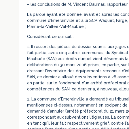
– les conclusions de M. Vincent Daumas, rapporteur 
La parole ayant été donnée, avant et après les concl
commune d’Emerainville et à la SCP Waquet, Farge,
Marne-la-Vallée-Val-Maubée ;
Considérant ce qui suit :
1. Il ressort des pièces du dossier soumis aux juge
fait partie, avec cinq autres communes, du Syndica
Maubuée (SAN) aux droits duquel vient désormais 
délibérations du 30 mars 2006 prises, en partie, sur
dressant l’inventaire des équipements reconnus d’i
SAN, ce dernier a alloué des subventions à 28 associ
en partie, sur le fondement d’un arrêté préfectoral
compétences du SAN, ce dernier a, à nouveau, allou
2. La commune d’Emerainville a demandé au tribunal 
mentionnées ci-dessus, notamment en excipant de l’ill
demandé d’annuler l’arrêté préfectoral du 21 mars 2
correspondant aux subventions litigieuses. La commu
en tant qu’il leur fait respectivement grief, contre l’