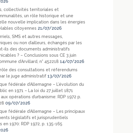
2026
, collectivités territoriales et
mmunalités, un rôle historique et une
elle nouvelle implication dans les énergies
lables citoyennes
21/07/2026
rriels, SMS et autres messages,
niques ou non d’ailleurs, échangés par les
nt-ils des documents administratifs
cables ? – Conclusions sous CE 3 juin
ommune d’Arvillard, n° 452218
14/07/2026
rôle des consultations et référendums
ar le juge administratif
13/07/2026
que fédérale d’Allemagne – L’évolution du
blic en 1971 – La loi du 27 juillet 1871
e aux opérations d’urbanisme: RDP 1972 p.
28
09/07/2026
que fédérale d’Allemagne – Les principaux
nts législatifs et jurisprudentiels
s en 1970: RDP 1972, p. 135-165
2026