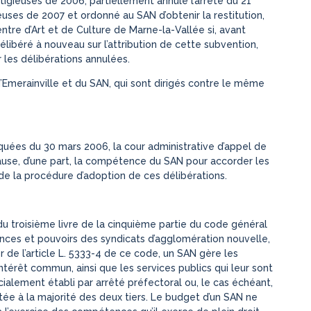
litigieuses de 2006, partiellement annulé l’arrêté du 21
ieuses de 2007 et ordonné au SAN d’obtenir la restitution,
ntre d’Art et de Culture de Marne-la-Vallée si, avant
 délibéré à nouveau sur l’attribution de cette subvention,
 les délibérations annulées.
 d’Emerainville et du SAN, qui sont dirigés contre le même
taquées du 30 mars 2006, la cour administrative d’appel de
use, d’une part, la compétence du SAN pour accorder les
é de la procédure d’adoption de ces délibérations.
II du troisième livre de la cinquième partie du code général
tences et pouvoirs des syndicats d’agglomération nouvelle,
er de l’article L. 5333-4 de ce code, un SAN gère les
êt commun, ainsi que les services publics qui leur sont
cialement établi par arrêté préfectoral ou, le cas échéant,
ée à la majorité des deux tiers. Le budget d’un SAN ne