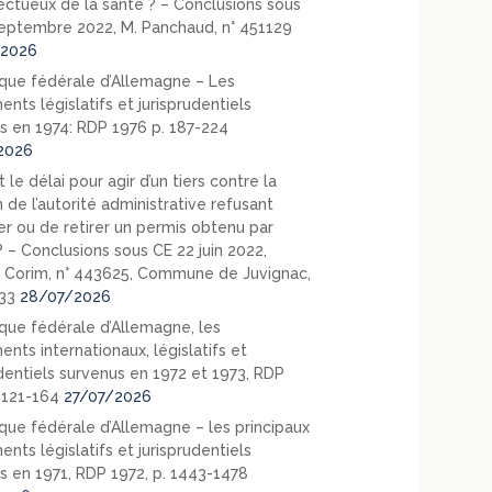
ectueux de la santé ? – Conclusions sous
eptembre 2022, M. Panchaud, n° 451129
2026
que fédérale d’Allemagne – Les
nts législatifs et jurisprudentiels
s en 1974: RDP 1976 p. 187-224
2026
 le délai pour agir d’un tiers contre la
 de l’autorité administrative refusant
er ou de retirer un permis obtenu par
? – Conclusions sous CE 22 juin 2022,
 Corim, n° 443625, Commune de Juvignac,
33
28/07/2026
que fédérale d’Allemagne, les
nts internationaux, législatifs et
udentiels survenus en 1972 et 1973, RDP
. 121-164
27/07/2026
que fédérale d’Allemagne – les principaux
nts législatifs et jurisprudentiels
s en 1971, RDP 1972, p. 1443-1478