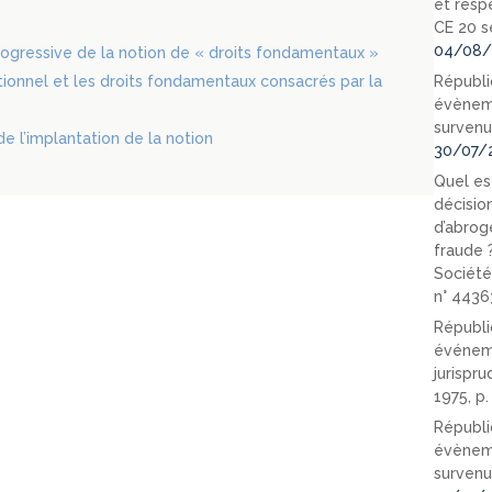
et resp
CE 20 s
04/08/
ogressive de la notion de « droits fondamentaux »
utionnel et les droits fondamentaux consacrés par la
Républi
évèneme
survenu
de l’implantation de la notion
30/07/
Quel est
décision
d’abrog
fraude 
Société
n° 4436
Républi
événeme
jurispr
1975, p
Républi
évèneme
survenu