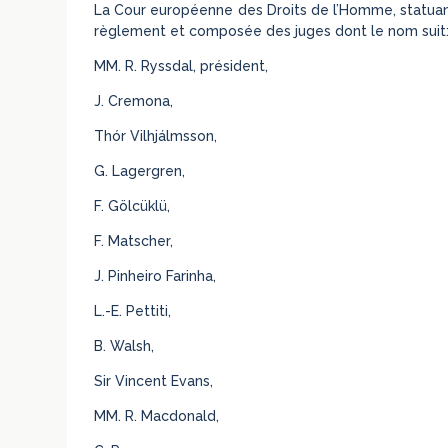
La Cour européenne des Droits de l’Homme, statuant 
règlement et composée des juges dont le nom suit
MM. R. Ryssdal, président,
J. Cremona,
Thór Vilhjálmsson,
G. Lagergren,
F. Gölcüklü,
F. Matscher,
J. Pinheiro Farinha,
L.-E. Pettiti,
B. Walsh,
Sir Vincent Evans,
MM. R. Macdonald,