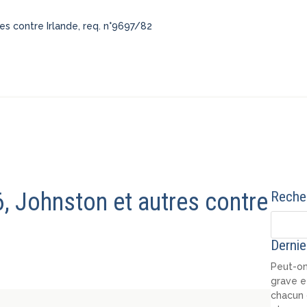
s contre Irlande, req. n°9697/82
 Johnston et autres contre
Recher
Dernie
Peut-on
grave e
chacun 