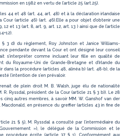
Commission en 1982 en vertu de l’article 25 (art.25).
 44 et 48 (art. 44, art. 48) et à la déclaration irlandaise
 Cour (article 46) (art. 46).Elle a pour objet d’obtenir une
2 et 13 (art. 8, art. 9, art. 12, art. 13 ) ainsi que de l’article
14+12).
 33 § 3 d) du règlement, Roy Johnston et Janice Williams-
tance pendante devant la Cour et ont désigné leur conseil
ait s’interpréter comme incluant leur fille en qualité de
ent du Royaume-Uni de Grande-Bretagne et d’Irlande du
ir dans la procédure (articles 48, alinéa b) (art. 48-b), de la
sté l’intention de s’en prévaloir.
ait de plein droit M. B. Walsh, juge élu de nationalité
M. R. Ryssdal, président de la Cour (article 21 § 3 b)). Le 28
 les cinq autres membres, à savoir MM. W. Ganshof van der
 Macdonald, en présence du greffier (articles 43 in fine de
le 21 § 5), M. Ryssdal a consulté par l’intermédiaire du
le Gouvernement »), le délégué de la Commission et le
ne procédure écrite (article 37 § 1). Conformément aux