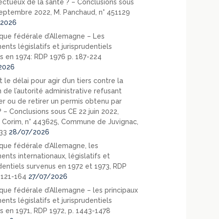
ectueux de la santé ? – Conclusions sous
eptembre 2022, M. Panchaud, n° 451129
2026
que fédérale d’Allemagne – Les
nts législatifs et jurisprudentiels
s en 1974: RDP 1976 p. 187-224
2026
 le délai pour agir d’un tiers contre la
 de l’autorité administrative refusant
er ou de retirer un permis obtenu par
? – Conclusions sous CE 22 juin 2022,
 Corim, n° 443625, Commune de Juvignac,
33
28/07/2026
que fédérale d’Allemagne, les
nts internationaux, législatifs et
udentiels survenus en 1972 et 1973, RDP
. 121-164
27/07/2026
que fédérale d’Allemagne – les principaux
nts législatifs et jurisprudentiels
s en 1971, RDP 1972, p. 1443-1478