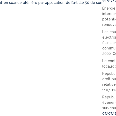
21/07/
en séance plénière par application de l’article 50 de son
:
Énergies
interco
potenti
renouve
Les cou
électro
élus so
communi
2022, C
Le cont
locaux p
Républi
droit pu
relativ
1107-11
Républi
évèneme
survenu
07/07/