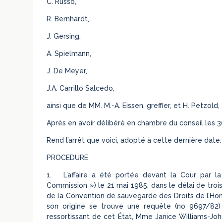
C. Russo,
R. Bernhardt,
J. Gersing,
A. Spielmann,
J. De Meyer,
J.A. Carrillo Salcedo,
ainsi que de MM. M.-A. Eissen, greffier, et H. Petzold, 
Après en avoir délibéré en chambre du conseil les 30
Rend l’arrêt que voici, adopté à cette dernière date:
PROCEDURE
1. L’affaire a été portée devant la Cour par 
Commission ») le 21 mai 1985, dans le délai de trois m
de la Convention de sauvegarde des Droits de l’Ho
son origine se trouve une requête (no 9697/82) 
ressortissant de cet État, Mme Janice Williams-John