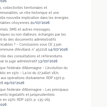
2026
, collectivités territoriales et
mmunalités, un rôle historique et une
elle nouvelle implication dans les énergies
lables citoyennes
21/07/2026
rriels, SMS et autres messages,
niques ou non d’ailleurs, échangés par les
nt-ils des documents administratifs
cables ? – Conclusions sous CE 3 juin
ommune d’Arvillard, n° 452218
14/07/2026
rôle des consultations et référendums
ar le juge administratif
13/07/2026
que fédérale d’Allemagne – L’évolution du
blic en 1971 – La loi du 27 juillet 1871
e aux opérations d’urbanisme: RDP 1972 p.
28
09/07/2026
que fédérale d’Allemagne – Les principaux
nts législatifs et jurisprudentiels
s en 1970: RDP 1972, p. 135-165
2026