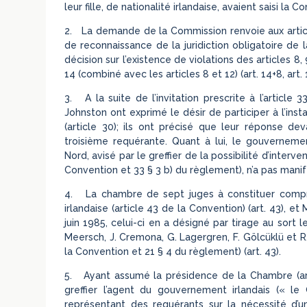
leur fille, de nationalité irlandaise, avaient saisi la 
2. La demande de la Commission renvoie aux articles
de reconnaissance de la juridiction obligatoire de la
décision sur l’existence de violations des articles 8, 9, 1
14 (combiné avec les articles 8 et 12) (art. 14+8, art. 
3. A la suite de l’invitation prescrite à l’article
Johnston ont exprimé le désir de participer à l’ins
(article 30); ils ont précisé que leur réponse dev
troisième requérante. Quant à lui, le gouvernem
Nord, avisé par le greffier de la possibilité d’interven
Convention et 33 § 3 b) du règlement), n’a pas manife
4. La chambre de sept juges à constituer compren
irlandaise (article 43 de la Convention) (art. 43), et 
juin 1985, celui-ci en a désigné par tirage au sort
Meersch, J. Cremona, G. Lagergren, F. Gölcüklü et R.
la Convention et 21 § 4 du règlement) (art. 43).
5. Ayant assumé la présidence de la Chambre (artic
greffier l’agent du gouvernement irlandais (« 
représentant des requérants sur la nécessité d’u