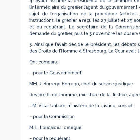
4. Ayant assumé la présidence de la chambre (art
l’intermédiaire du greffier l’agent du gouvernement
sujet de l’organisation de la procédure (articl
instructions, le greffier a reçu les 29 juillet et 
et du requérant. Le secrétaire de la Commissio
demande du greffier, puis le 5 novembre les observ
5. Ainsi que l’avait décidé le président, les débat
des Droits de l’Homme à Strasbourg. La Cour avait 
Ont comparu:
– pour le Gouvernement
MM. J. Borrego Borrego, chef du service juridique
des droits de l’homme, ministère de la Justice, agen
J.M. Villar Uribarri, ministère de la Justice, conseil;
– pour la Commission
M. L. Loucaides, délégué;
– pour le requérant