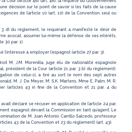
e la Cour (Article 46) (art. 46), la requête du Gouvernement
r une décision sur le point de savoir si les faits de la cause
ences de l’article 10 (art. 10) de la Convention, seul ou
ar. 3 d) du règlement, le requérant a manifesté le désir de
mme avocat, assumer lui-même la défense de ses intérêts,
e 30 par. 1).
é l’intéressé à employer l’espagnol (article 27 par. 3).
oit M. J.M. Morenilla, juge élu de nationalité espagnole
dal, président de la Cour (article 21 par. 3 b) du règlement).
gation de celui-ci, a tiré au sort le nom des sept autres
nald, M. J. De Meyer, M. S.K. Martens, Mme E. Palm, M. R.
er (articles 43 in fine de la Convention et 21 par. 4 du
avait déclaré se récuser en application de l’article 24 par.
ement espagnol devant la Commission en tant qu’agent. Le
a nomination de M. Juan Antonio Carrillo Salcedo, professeur
articles 43 de la Convention et 23 du règlement) (art. 43).