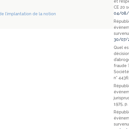
et resp
CE 20 s
04/08/
de l’implantation de la notion
Républi
évèneme
survenu
30/07/
Quel est
décision
d’abrog
fraude 
Société
n° 4436
Républi
événeme
jurispr
1975, p
Républi
évèneme
survenu