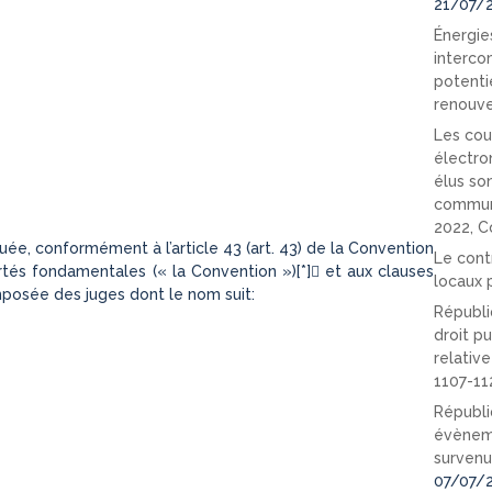
21/07/
Énergies
interco
potenti
renouve
Les cou
électro
élus so
communi
2022, C
e, conformément à l’article 43 (art. 43) de la Convention
Le cont
és fondamentales (« la Convention »)[*] et aux clauses
locaux p
posée des juges dont le nom suit:
Républi
droit pu
relativ
1107-11
Républi
évèneme
survenu
07/07/