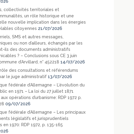
2026
, collectivités territoriales et
mmunalités, un rôle historique et une
elle nouvelle implication dans les énergies
lables citoyennes
21/07/2026
rriels, SMS et autres messages,
niques ou non d’ailleurs, échangés par les
nt-ils des documents administratifs
cables ? – Conclusions sous CE 3 juin
ommune d’Arvillard, n° 452218
14/07/2026
rôle des consultations et référendums
ar le juge administratif
13/07/2026
que fédérale d’Allemagne – L’évolution du
blic en 1971 – La loi du 27 juillet 1871
e aux opérations d’urbanisme: RDP 1972 p.
28
09/07/2026
que fédérale d’Allemagne – Les principaux
nts législatifs et jurisprudentiels
s en 1970: RDP 1972, p. 135-165
2026