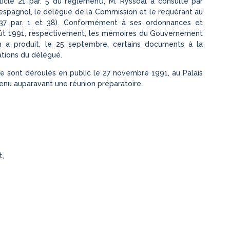
icle 21 par. 5 du règlement), M. Ryssdal a consulté par
 espagnol, le délégué de la Commission et le requérant au
es 37 par. 1 et 38). Conformément à ses ordonnances et
29 août 1991, respectivement, les mémoires du Gouvernement
n a produit, le 25 septembre, certains documents à la
ations du délégué.
s se sont déroulés en public le 27 novembre 1991, au Palais
tenu auparavant une réunion préparatoire.
t,