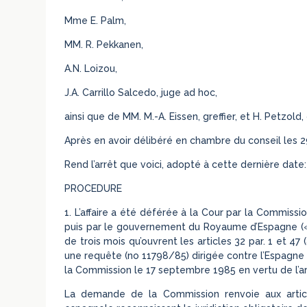
Mme E. Palm,
MM. R. Pekkanen,
A.N. Loizou,
J.A. Carrillo Salcedo, juge ad hoc,
ainsi que de MM. M.-A. Eissen, greffier, et H. Petzold, 
Après en avoir délibéré en chambre du conseil les
Rend l’arrêt que voici, adopté à cette dernière date:
PROCEDURE
1. L’affaire a été déférée à la Cour par la Commis
puis par le gouvernement du Royaume d’Espagne (« 
de trois mois qu’ouvrent les articles 32 par. 1 et 47 
une requête (no 11798/85) dirigée contre l’Espagne e
la Commission le 17 septembre 1985 en vertu de l’arti
La demande de la Commission renvoie aux articles