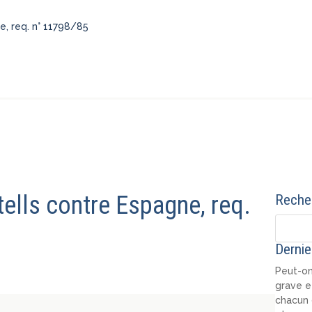
e, req. n° 11798/85
tells contre Espagne, req.
Recher
Dernie
Peut-on
grave e
chacun 