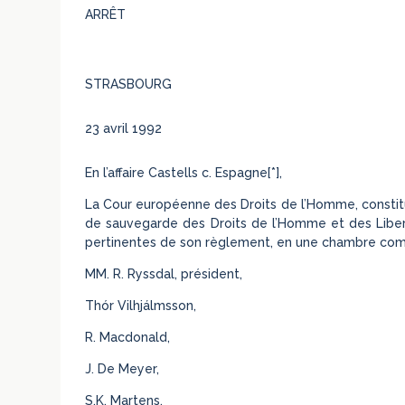
ARRÊT
STRASBOURG
23 avril 1992
En l’affaire Castells c. Espagne[*],
La Cour européenne des Droits de l’Homme, constitué
de sauvegarde des Droits de l’Homme et des Libert
pertinentes de son règlement, en une chambre com
MM. R. Ryssdal, président,
Thór Vilhjálmsson,
R. Macdonald,
J. De Meyer,
S.K. Martens,