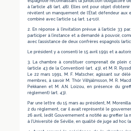
espagnole reconnaissant la juridiction obligatoire d
à l’article 48 (art. 48). Elles ont pour objet d’obteni
révèlent un manquement de l’État défendeur aux exig
combiné avec l’article 14 (art. 14+10).
2. En réponse à l’invitation prévue à l’article 33 p
participer à l’instance et a demandé à pouvoir, co
avec l’assistance de deux confrères espagnols (articl
Le président y a consenti le 15 avril 1991 et a autoris
3. La chambre à constituer comprenait de plein dr
(article 43 de la Convention) (art. 43), et M. R. Ryss
Le 22 mars 1991, M. F. Matscher, agissant sur délé
membres, à savoir M. Thór Vilhjálmsson, M. R. Macdo
Pekkanen et M. A.N. Loizou, en présence du greffi
règlement) (art. 43).
Par une lettre du 15 mars au président, M. Morenilla 
2 du règlement, car il avait représenté le gouvern
26 avril, ledit Gouvernement a notifié au greffier l
à l’Université de Séville, en qualité de juge ad hoc (