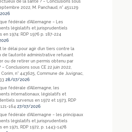
ectueux de la santé ? – Conclusions sous
eptembre 2022, M. Panchaud, n° 451129
2026
que fédérale d’Allemagne – Les
nts législatifs et jurisprudentiels
s en 1974: RDP 1976 p. 187-224
2026
 le délai pour agir d’un tiers contre la
 de l’autorité administrative refusant
er ou de retirer un permis obtenu par
? – Conclusions sous CE 22 juin 2022,
 Corim, n° 443625, Commune de Juvignac,
33
28/07/2026
que fédérale d’Allemagne, les
nts internationaux, législatifs et
udentiels survenus en 1972 et 1973, RDP
. 121-164
27/07/2026
que fédérale d’Allemagne – les principaux
nts législatifs et jurisprudentiels
s en 1971, RDP 1972, p. 1443-1478