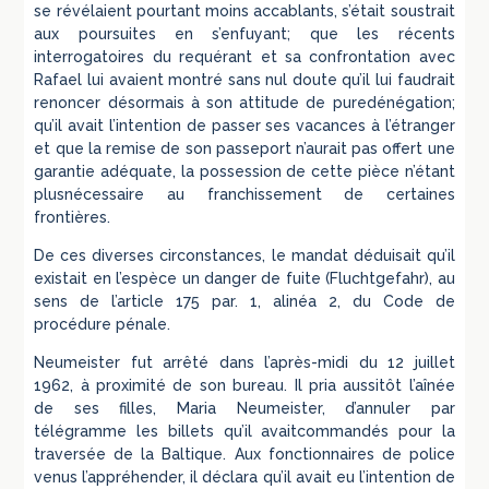
se révélaient pourtant moins accablants, s’était soustrait
aux poursuites en s’enfuyant; que les récents
interrogatoires du requérant et sa confrontation avec
Rafael lui avaient montré sans nul doute qu’il lui faudrait
renoncer désormais à son attitude de puredénégation;
qu’il avait l’intention de passer ses vacances à l’étranger
et que la remise de son passeport n’aurait pas offert une
garantie adéquate, la possession de cette pièce n’étant
plusnécessaire au franchissement de certaines
frontières.
De ces diverses circonstances, le mandat déduisait qu’il
existait en l’espèce un danger de fuite (Fluchtgefahr), au
sens de l’article 175 par. 1, alinéa 2, du Code de
procédure pénale.
Neumeister fut arrêté dans l’après-midi du 12 juillet
1962, à proximité de son bureau. Il pria aussitôt l’aînée
de ses filles, Maria Neumeister, d’annuler par
télégramme les billets qu’il avaitcommandés pour la
traversée de la Baltique. Aux fonctionnaires de police
venus l’appréhender, il déclara qu’il avait eu l’intention de