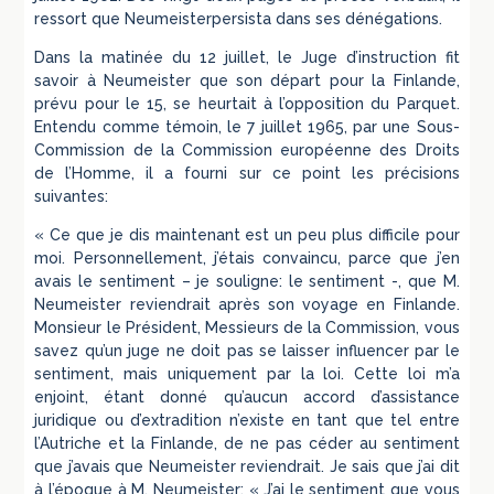
ressort que Neumeisterpersista dans ses dénégations.
Dans la matinée du 12 juillet, le Juge d’instruction fit
savoir à Neumeister que son départ pour la Finlande,
prévu pour le 15, se heurtait à l’opposition du Parquet.
Entendu comme témoin, le 7 juillet 1965, par une Sous-
Commission de la Commission européenne des Droits
de l’Homme, il a fourni sur ce point les précisions
suivantes:
« Ce que je dis maintenant est un peu plus difficile pour
moi. Personnellement, j’étais convaincu, parce que j’en
avais le sentiment – je souligne: le sentiment -, que M.
Neumeister reviendrait après son voyage en Finlande.
Monsieur le Président, Messieurs de la Commission, vous
savez qu’un juge ne doit pas se laisser influencer par le
sentiment, mais uniquement par la loi. Cette loi m’a
enjoint, étant donné qu’aucun accord d’assistance
juridique ou d’extradition n’existe en tant que tel entre
l’Autriche et la Finlande, de ne pas céder au sentiment
que j’avais que Neumeister reviendrait. Je sais que j’ai dit
à l’époque à M. Neumeister: « J’ai le sentiment que vous