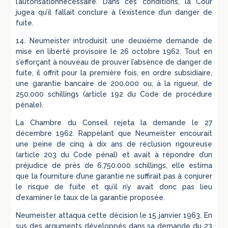
l’autorisationnécessaire. Dans ces conditions, la Cour
jugea qu’il fallait conclure à l’existence d’un danger de
fuite.
14. Neumeister introduisit une deuxième demande de
mise en liberté provisoire le 26 octobre 1962. Tout en
s’efforçant à nouveau de prouver l’absence de danger de
fuite, il offrit pour la première fois, en ordre subsidiaire,
une garantie bancaire de 200.000 ou, à la rigueur, de
250.000 schillings (article 192 du Code de procédure
pénale).
La Chambre du Conseil rejeta la demande le 27
décembre 1962. Rappelant que Neumeister encourait
une peine de cinq à dix ans de réclusion rigoureuse
(article 203 du Code pénal) et avait à répondre d’un
préjudice de près de 6.750.000 schillings, elle estima
que la fourniture d’une garantie ne suffirait pas à conjurer
le risque de fuite et qu’il n’y avait donc pas lieu
d’examiner le taux de la garantie proposée.
Neumeister attaqua cette décision le 15 janvier 1963. En
sus des arguments développés dans sa demande du 23