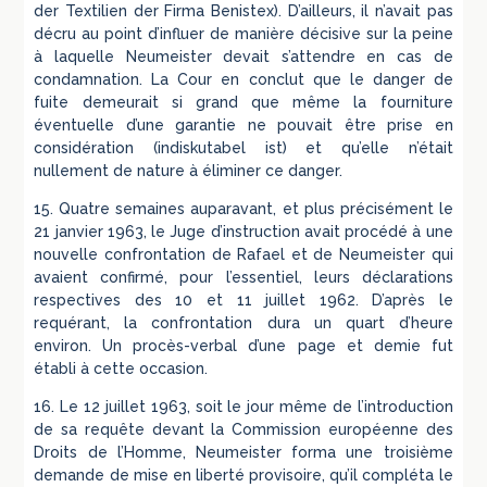
der Textilien der Firma Benistex). D’ailleurs, il n’avait pas
décru au point d’influer de manière décisive sur la peine
à laquelle Neumeister devait s’attendre en cas de
condamnation. La Cour en conclut que le danger de
fuite demeurait si grand que même la fourniture
éventuelle d’une garantie ne pouvait être prise en
considération (indiskutabel ist) et qu’elle n’était
nullement de nature à éliminer ce danger.
15. Quatre semaines auparavant, et plus précisément le
21 janvier 1963, le Juge d’instruction avait procédé à une
nouvelle confrontation de Rafael et de Neumeister qui
avaient confirmé, pour l’essentiel, leurs déclarations
respectives des 10 et 11 juillet 1962. D’après le
requérant, la confrontation dura un quart d’heure
environ. Un procès-verbal d’une page et demie fut
établi à cette occasion.
16. Le 12 juillet 1963, soit le jour même de l’introduction
de sa requête devant la Commission européenne des
Droits de l’Homme, Neumeister forma une troisième
demande de mise en liberté provisoire, qu’il compléta le