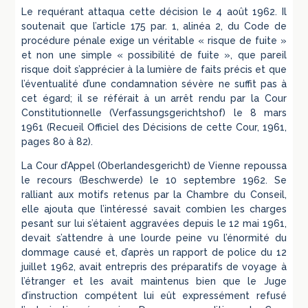
Le requérant attaqua cette décision le 4 août 1962. Il
soutenait que l’article 175 par. 1, alinéa 2, du Code de
procédure pénale exige un véritable « risque de fuite »
et non une simple « possibilité de fuite », que pareil
risque doit s’apprécier à la lumière de faits précis et que
l’éventualité d’une condamnation sévère ne suffit pas à
cet égard; il se référait à un arrêt rendu par la Cour
Constitutionnelle (Verfassungsgerichtshof) le 8 mars
1961 (Recueil Officiel des Décisions de cette Cour, 1961,
pages 80 à 82).
La Cour d’Appel (Oberlandesgericht) de Vienne repoussa
le recours (Beschwerde) le 10 septembre 1962. Se
ralliant aux motifs retenus par la Chambre du Conseil,
elle ajouta que l’intéressé savait combien les charges
pesant sur lui s’étaient aggravées depuis le 12 mai 1961,
devait s’attendre à une lourde peine vu l’énormité du
dommage causé et, d’après un rapport de police du 12
juillet 1962, avait entrepris des préparatifs de voyage à
l’étranger et les avait maintenus bien que le Juge
d’instruction compétent lui eût expressément refusé