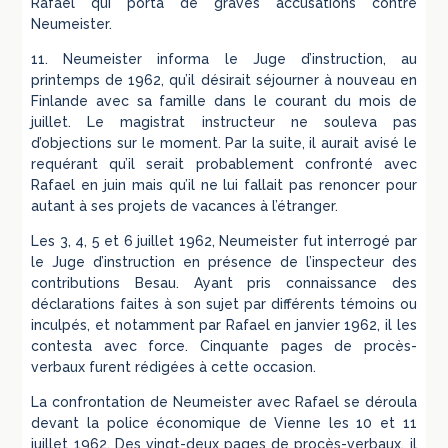
Rafael qui porta de graves accusations contre
Neumeister.
11. Neumeister informa le Juge d’instruction, au
printemps de 1962, qu’il désirait séjourner à nouveau en
Finlande avec sa famille dans le courant du mois de
juillet. Le magistrat instructeur ne souleva pas
d’objections sur le moment. Par la suite, il aurait avisé le
requérant qu’il serait probablement confronté avec
Rafael en juin mais qu’il ne lui fallait pas renoncer pour
autant à ses projets de vacances à l’étranger.
Les 3, 4, 5 et 6 juillet 1962, Neumeister fut interrogé par
le Juge d’instruction en présence de l’inspecteur des
contributions Besau. Ayant pris connaissance des
déclarations faites à son sujet par différents témoins ou
inculpés, et notamment par Rafael en janvier 1962, il les
contesta avec force. Cinquante pages de procès-
verbaux furent rédigées à cette occasion.
La confrontation de Neumeister avec Rafael se déroula
devant la police économique de Vienne les 10 et 11
juillet 1962. Des vingt-deux pages de procès-verbaux, il