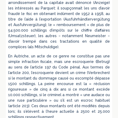
arrondissement de la capitale avait dénoncé (Anzeige)
les intéressés au Parquet: il soupçonnait les uns d’avoir
fraudé le fisc en obtenant indûment de 1952 à 1958, au
titre de l’aide à l’exportation (Ausfuhrhändlervergütung
et Ausfuhrvergütung), le « remboursement » de plus de
54.500.000 schillings d’impôts sur le chiffre d’affaires
(Umsatzsteuer), les autres – notamment Neumeister –
d’avoir trempé dans ces tractations en qualité de
complices (als Mitschuldige).
En Autriche, un acte de ce genre ne constitue pas une
simple infraction fiscale, mais une escroquerie (Betrug)
au sens de l’article 197 du Code pénal. Aux termes de
l’article 200, l’escroquerie devient un crime (Verbrechen)
si le montant du dommage causé ou escompté dépasse
1500 schillings. La peine encourue est la « réclusion
rigoureuse » de cinq à dix ans si ce montant excède
10.000 schillings, si le criminel a montré « une audace ou
une ruse particulière » ou s’il est un escroc habituel
(article 203). Ces deux montants ont été modifiés depuis
lors; ils s’élèvent à l’heure actuelle à 2500 et 25.000
schillings respectivement.