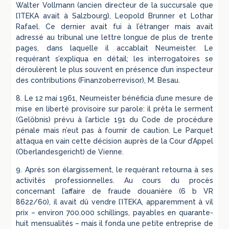
Walter Vollmann (ancien directeur de la succursale que
l’ITEKA avait à Salzbourg), Leopold Brunner et Lothar
Rafael. Ce dernier avait fui à l’étranger mais avait
adressé au tribunal une lettre longue de plus de trente
pages, dans laquelle il accablait Neumeister. Le
requérant s’expliqua en détail; les interrogatoires se
déroulèrent le plus souvent en présence d’un inspecteur
des contributions (Finanzoberrevisor), M. Besau.
8. Le 12 mai 1961, Neumeister bénéficia d’une mesure de
mise en liberté provisoire sur parole: il prêta le serment
(Gelöbnis) prévu à l’article 191 du Code de procédure
pénale mais n’eut pas à fournir de caution. Le Parquet
attaqua en vain cette décision auprès de la Cour d’Appel
(Oberlandesgericht) de Vienne.
9. Après son élargissement, le requérant retourna à ses
activités professionnelles. Au cours du procès
concernant l’affaire de fraude douanière (6 b VR
8622/60), il avait dû vendre l’ITEKA, apparemment à vil
prix – environ 700.000 schillings, payables en quarante-
huit mensualités – mais il fonda une petite entreprise de