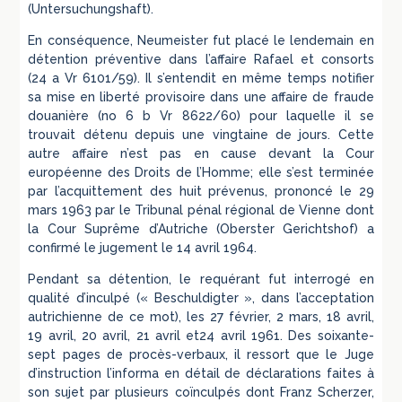
(Untersuchungshaft).
En conséquence, Neumeister fut placé le lendemain en
détention préventive dans l’affaire Rafael et consorts
(24 a Vr 6101/59). Il s’entendit en même temps notifier
sa mise en liberté provisoire dans une affaire de fraude
douanière (no 6 b Vr 8622/60) pour laquelle il se
trouvait détenu depuis une vingtaine de jours. Cette
autre affaire n’est pas en cause devant la Cour
européenne des Droits de l’Homme; elle s’est terminée
par l’acquittement des huit prévenus, prononcé le 29
mars 1963 par le Tribunal pénal régional de Vienne dont
la Cour Suprême d’Autriche (Oberster Gerichtshof) a
confirmé le jugement le 14 avril 1964.
Pendant sa détention, le requérant fut interrogé en
qualité d’inculpé (« Beschuldigter », dans l’acceptation
autrichienne de ce mot), les 27 février, 2 mars, 18 avril,
19 avril, 20 avril, 21 avril et24 avril 1961. Des soixante-
sept pages de procès-verbaux, il ressort que le Juge
d’instruction l’informa en détail de déclarations faites à
son sujet par plusieurs coïnculpés dont Franz Scherzer,