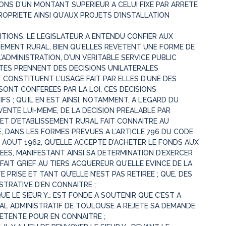
ONS D’UN MONTANT SUPERIEUR A CELUI FIXE PAR ARRETE
OPRIETE AINSI QU’AUX PROJETS D’INSTALLATION
ITIONS, LE LEGISLATEUR A ENTENDU CONFIER AUX
EMENT RURAL, BIEN QU’ELLES REVETENT UNE FORME DE
’ADMINISTRATION, D’UN VERITABLE SERVICE PUBLIC
ETES PRENNENT DES DECISIONS UNILATERALES
T CONSTITUENT L’USAGE FAIT PAR ELLES D’UNE DES
SONT CONFEREES PAR LA LOI, CES DECISIONS
S ; QU’IL EN EST AINSI, NOTAMMENT, A L’EGARD DU
VENTE LUI-MEME, DE LA DECISION PREALABLE PAR
ET D’ETABLISSEMENT RURAL FAIT CONNAITRE AU
, DANS LES FORMES PREVUES A L’ARTICLE 796 DU CODE
 8 AOUT 1962, QU’ELLE ACCEPTE D’ACHETER LE FONDS AUX
EES, MANIFESTANT AINSI SA DETERMINATION D’EXERCER
FAIT GRIEF AU TIERS ACQUEREUR QU’ELLE EVINCE DE LA
 PRISE ET TANT QU’ELLE N’EST PAS RETIREE ; QUE, DES
ISTRATIVE D’EN CONNAITRE ;
UE LE SIEUR Y… EST FONDE A SOUTENIR QUE C’EST A
NAL ADMINISTRATIF DE TOULOUSE A REJETE SA DEMANDE
ETENTE POUR EN CONNAITRE ;