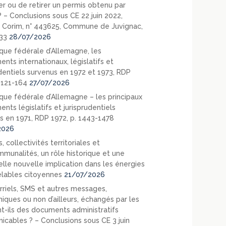
er ou de retirer un permis obtenu par
? – Conclusions sous CE 22 juin 2022,
 Corim, n° 443625, Commune de Juvignac,
33
28/07/2026
que fédérale d’Allemagne, les
nts internationaux, législatifs et
udentiels survenus en 1972 et 1973, RDP
. 121-164
27/07/2026
que fédérale d’Allemagne – les principaux
nts législatifs et jurisprudentiels
s en 1971, RDP 1972, p. 1443-1478
2026
, collectivités territoriales et
mmunalités, un rôle historique et une
elle nouvelle implication dans les énergies
lables citoyennes
21/07/2026
rriels, SMS et autres messages,
niques ou non d’ailleurs, échangés par les
nt-ils des documents administratifs
cables ? – Conclusions sous CE 3 juin