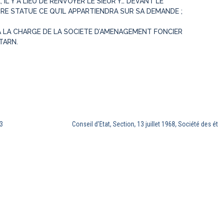
IL Y A LIEU DE RENVOYER LE SIEUR Y… DEVANT LE
RE STATUE CE QU’IL APPARTIENDRA SUR SA DEMANDE ;
A LA CHARGE DE LA SOCIETE D’AMENAGEMENT FONCIER
TARN.
3
Conseil d’Etat, Section, 13 juillet 1968, Société des
AIS ET COMPARE EST