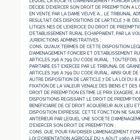
LEQUEL LA SOCIETE D’AMENAGEMENT FONCIER DES
DECIDE D’EXERCER SON DROIT DE PREEMPTION A L’
EN VENTE PAR LA DAME VEUVE A…, LE TRIBUNAL AD
RESULTAIT DES DISPOSITIONS DE L’ARTICLE 7-III, D
LITIGES NES DE L’EXERCICE DU DROIT DE PREEMP
D’ETABLISSEMENT RURAL ECHAPPAIENT, PAR LA V
JURIDICTIONS ADMINISTRATIVES ;
CONS. QU’AUX TERMES DE CETTE DISPOSITION LEGI
D’AMENAGEMENT FONCIER ET D’ETABLISSEMENT RU
ARTICLES 796 A 799 DU CODE RURAL ; TOUTEFOIS,
PARITAIRE EST EXERCEE PAR LE TRIBUNAL DE GRAN
ARTICLES 796 A 799 DU CODE RURAL, AINSI QUE DE
AUTRE DISPOSITION DE L’ARTICLE 7 DE LA LOI DU 
FIXATION DE LA VALEUR VENALE DES BIENS ET DES 
DROIT DE PREEMPTION ESTIME LE PRIX EXAGERE, A
DISPOSITIONS REGISSANT LE DROIT DE PREEMPTIO
BENEFICIAIRE DE CE DROIT ACQUEREUR AUX LIEU ET
DISPOSITION EXPRESSE, CETTE FONCTION NE SAURA
ANTERIEUR PAR LEQUEL UNE SOCIETE D’AMENAGEM
D’EXERCER SON DROIT DE PREEMPTION ;
CONS. QUE, POUR FAVORISER L’AMENAGEMENT FONCI
LOI D’ORIENTATION AGRICOLE DU 5 AOUT 1960 A