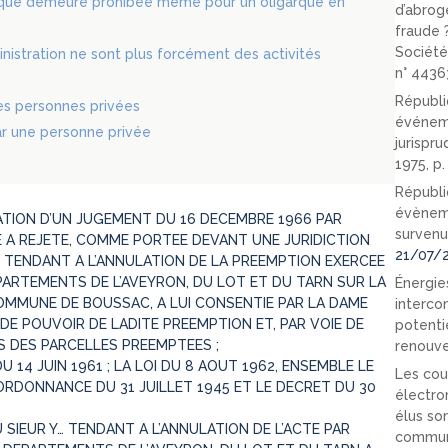
itique demeure prohibée même pour un oligarque en
d’abrog
fraude 
Société
inistration ne sont plus forcément des activités
n° 4436
Républi
es personnes privées
événeme
ar une personne privée
jurispr
1975, p
Républi
évèneme
ATION D’UN JUGEMENT DU 16 DECEMBRE 1966 PAR
survenu
E A REJETE, COMME PORTEE DEVANT UNE JURIDICTION
21/07/
TENDANT A L’ANNULATION DE LA PREEMPTION EXERCEE
ARTEMENTS DE L’AVEYRON, DU LOT ET DU TARN SUR LA
Énergies
COMMUNE DE BOUSSAC, A LUI CONSENTIE PAR LA DAME
interco
DE POUVOIR DE LADITE PREEMPTION ET, PAR VOIE DE
potenti
S DES PARCELLES PREEMPTEES ;
renouve
 14 JUIN 1961 ; LA LOI DU 8 AOUT 1962, ENSEMBLE LE
Les cou
’ORDONNANCE DU 31 JUILLET 1945 ET LE DECRET DU 30
électro
élus so
SIEUR Y… TENDANT A L’ANNULATION DE L’ACTE PAR
communi