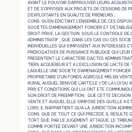
AYANT LE POUVOIR D’APPROUVER LEURS ACQUISITI
ET DE S’OPPOSER AUX PROJETS DE CESSIONS DE PR
D’EXPLOITANTS EN QUALITE DE PRENEURS ;
CONS. QU’EN EDICTANT L’ENSEMBLE DE CES DISPOS
SOCIETES D’AMENAGEMENT FONCIER ET D’ETABLISS
DROIT PRIVE, LA GESTION, SOUS LE CONTROLE DE L
ADMINISTRATIF ; QUE, DANS LES CAS OU CES SOCI
INDIVIDUELLES QUI S’IMPOSENT AUX INTERESSES E
PREROGATIVES DE PUISSANCE PUBLIQUE QUI LEUR 
PRESENTENT LE CARACTERE D’ACTES ADMINISTRATIF
TIERS ACQUEREUR ET A L’EXCLUSION DE L’ACTE DE 
LAQUELLE UNE SOCIETE D’AMENAGEMENT FONCIER 
PROPRIETAIRE D’UN FONDS AGRICOLE MIS EN VENTE
RURAL AUQUEL RENVOIE L’ARTICLE 7 DE LA LOI DU
PRIX ET CONDITIONS QUI LUI ONT ETE COMMUNIQU
SON DROIT DE PREEMPTION ; QUE CETTE DECISION 
VENTE ET AUQUEL ELLE S’IMPOSE DES QU’ELLE A ETE
LORS, IL N’APPARTIENT QU’A LA JURIDICTION ADMIN
CONS. QUE DE TOUT CE QUI PRECEDE, IL RESULTE Q
TORT QUE, PAR LE JUGEMENT ATTAQUE, LE TRIBU
COMME PORTEE DEVANT UNE JURIDICTION INCOMP