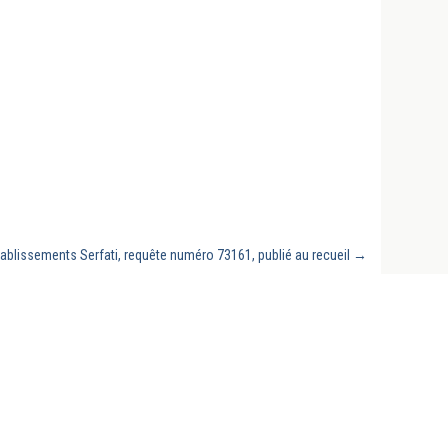
 établissements Serfati, requête numéro 73161, publié au recueil
→
Revues, conclusions sous arrêts du