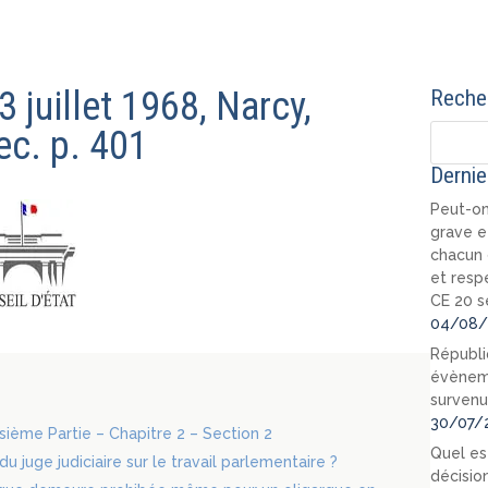
3 juillet 1968, Narcy,
Recher
ec. p. 401
Dernie
Peut-on
grave e
chacun 
et resp
CE 20 s
04/08/
Républi
évèneme
survenu
30/07/
oisième Partie – Chapitre 2 – Section 2
Quel est
du juge judiciaire sur le travail parlementaire ?
décision