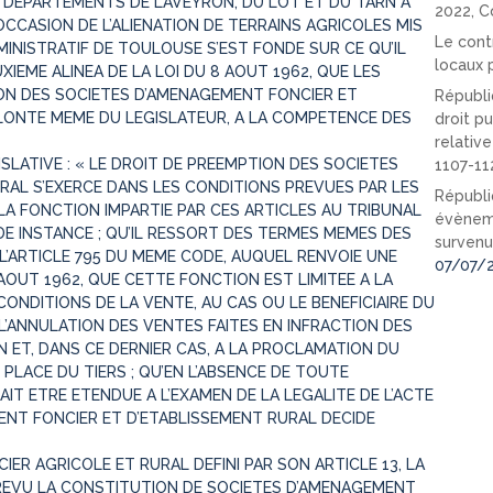
 DEPARTEMENTS DE L’AVEYRON, DU LOT ET DU TARN A
2022, C
OCCASION DE L’ALIENATION DE TERRAINS AGRICOLES MIS
Le cont
MINISTRATIF DE TOULOUSE S’EST FONDE SUR CE QU’IL
locaux p
EUXIEME ALINEA DE LA LOI DU 8 AOUT 1962, QUE LES
TION DES SOCIETES D’AMENAGEMENT FONCIER ET
Républi
OLONTE MEME DU LEGISLATEUR, A LA COMPETENCE DES
droit pu
relativ
SLATIVE : « LE DROIT DE PREEMPTION DES SOCIETES
1107-11
RAL S’EXERCE DANS LES CONDITIONS PREVUES PAR LES
Républi
 LA FONCTION IMPARTIE PAR CES ARTICLES AU TRIBUNAL
évèneme
DE INSTANCE ; QU’IL RESSORT DES TERMES MEMES DES
survenu
 L’ARTICLE 795 DU MEME CODE, AUQUEL RENVOIE UNE
07/07/
8 AOUT 1962, QUE CETTE FONCTION EST LIMITEE A LA
CONDITIONS DE LA VENTE, AU CAS OU LE BENEFICIAIRE DU
 L’ANNULATION DES VENTES FAITES EN INFRACTION DES
N ET, DANS CE DERNIER CAS, A LA PROCLAMATION DU
 PLACE DU TIERS ; QU’EN L’ABSENCE DE TOUTE
IT ETRE ETENDUE A L’EXAMEN DE LA LEGALITE DE L’ACTE
ENT FONCIER ET D’ETABLISSEMENT RURAL DECIDE
ER AGRICOLE ET RURAL DEFINI PAR SON ARTICLE 13, LA
 PREVU LA CONSTITUTION DE SOCIETES D’AMENAGEMENT