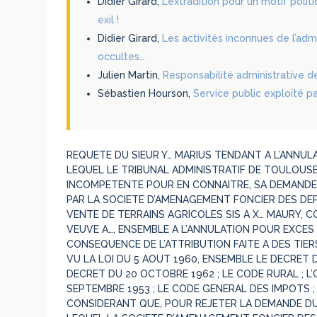
Didier Girard,
L’extradition pour un motif pol
exil !
Didier Girard,
Les activités inconnues de l’adm
occultes…
Julien Martin,
Responsabilité administrative d
Sébastien Hourson,
Service public exploité p
REQUETE DU SIEUR Y… MARIUS TENDANT A L’ANNUL
LEQUEL LE TRIBUNAL ADMINISTRATIF DE TOULOUS
INCOMPETENTE POUR EN CONNAITRE, SA DEMANDE 
PAR LA SOCIETE D’AMENAGEMENT FONCIER DES DEP
VENTE DE TERRAINS AGRICOLES SIS A X… MAURY, 
VEUVE A…, ENSEMBLE A L’ANNULATION POUR EXCES 
CONSEQUENCE DE L’ATTRIBUTION FAITE A DES TIER
VU LA LOI DU 5 AOUT 1960, ENSEMBLE LE DECRET DU
DECRET DU 20 OCTOBRE 1962 ; LE CODE RURAL ; L
SEPTEMBRE 1953 ; LE CODE GENERAL DES IMPOTS ;
CONSIDERANT QUE, POUR REJETER LA DEMANDE DU 