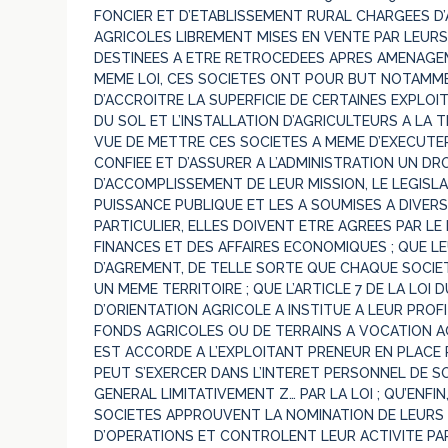
FONCIER ET D’ETABLISSEMENT RURAL CHARGEES D
AGRICOLES LIBREMENT MISES EN VENTE PAR LEURS 
DESTINEES A ETRE RETROCEDEES APRES AMENAGEME
MEME LOI, CES SOCIETES ONT POUR BUT NOTAMME
D’ACCROITRE LA SUPERFICIE DE CERTAINES EXPLOI
DU SOL ET L’INSTALLATION D’AGRICULTEURS A LA T
VUE DE METTRE CES SOCIETES A MEME D’EXECUTER 
CONFIEE ET D’ASSURER A L’ADMINISTRATION UN D
D’ACCOMPLISSEMENT DE LEUR MISSION, LE LEGISL
PUISSANCE PUBLIQUE ET LES A SOUMISES A DIVERS
PARTICULIER, ELLES DOIVENT ETRE AGREES PAR LE 
FINANCES ET DES AFFAIRES ECONOMIQUES ; QUE LE
D’AGREMENT, DE TELLE SORTE QUE CHAQUE SOCIET
UN MEME TERRITOIRE ; QUE L’ARTICLE 7 DE LA LOI
D’ORIENTATION AGRICOLE A INSTITUE A LEUR PROF
FONDS AGRICOLES OU DE TERRAINS A VOCATION AGR
EST ACCORDE A L’EXPLOITANT PRENEUR EN PLACE 
PEUT S’EXERCER DANS L’INTERET PERSONNEL DE SO
GENERAL LIMITATIVEMENT Z… PAR LA LOI ; QU’ENFI
SOCIETES APPROUVENT LA NOMINATION DE LEURS
D’OPERATIONS ET CONTROLENT LEUR ACTIVITE PA