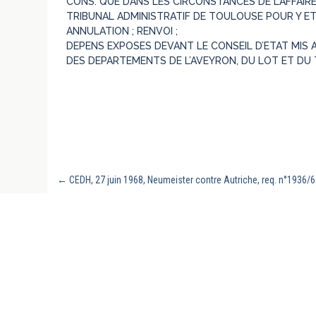
CONS. QUE DANS LES CIRCONSTANCES DE L’AFFAIRE, 
TRIBUNAL ADMINISTRATIF DE TOULOUSE POUR Y ET
ANNULATION ; RENVOI ;
DEPENS EXPOSES DEVANT LE CONSEIL D’ETAT MIS 
DES DEPARTEMENTS DE L’AVEYRON, DU LOT ET DU 
←
CEDH, 27 juin 1968, Neumeister contre Autriche, req. n°1936/6
REVUE GÉNÉRALE DU DROIT PUBLIC FRANC