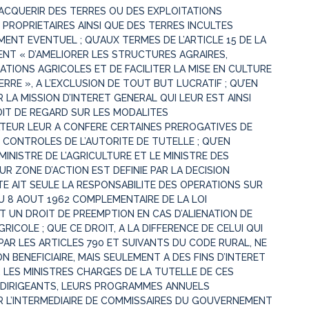
’ACQUERIR DES TERRES OU DES EXPLOITATIONS
PROPRIETAIRES AINSI QUE DES TERRES INCULTES
NT EVENTUEL ; QU’AUX TERMES DE L’ARTICLE 15 DE LA
NT « D’AMELIORER LES STRUCTURES AGRAIRES,
TATIONS AGRICOLES ET DE FACILITER LA MISE EN CULTURE
ERRE », A L’EXCLUSION DE TOUT BUT LUCRATIF ; QU’EN
LA MISSION D’INTERET GENERAL QUI LEUR EST AINSI
ROIT DE REGARD SUR LES MODALITES
ATEUR LEUR A CONFERE CERTAINES PREROGATIVES DE
 CONTROLES DE L’AUTORITE DE TUTELLE ; QU’EN
MINISTRE DE L’AGRICULTURE ET LE MINISTRE DES
UR ZONE D’ACTION EST DEFINIE PAR LA DECISION
E AIT SEULE LA RESPONSABILITE DES OPERATIONS SUR
 DU 8 AOUT 1962 COMPLEMENTAIRE DE LA LOI
IT UN DROIT DE PREEMPTION EN CAS D’ALIENATION DE
ICOLE ; QUE CE DROIT, A LA DIFFERENCE DE CELUI QUI
PAR LES ARTICLES 790 ET SUIVANTS DU CODE RURAL, NE
N BENEFICIAIRE, MAIS SEULEMENT A DES FINS D’INTERET
N, LES MINISTRES CHARGES DE LA TUTELLE DE CES
 DIRIGEANTS, LEURS PROGRAMMES ANNUELS
R L’INTERMEDIAIRE DE COMMISSAIRES DU GOUVERNEMENT