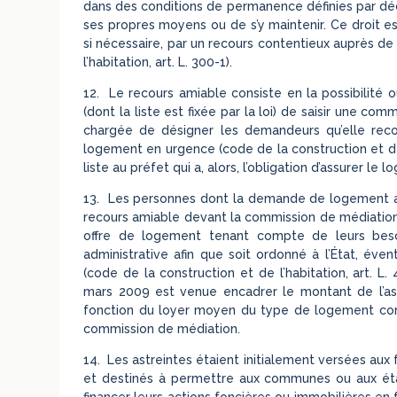
dans des conditions de permanence définies par décr
ses propres moyens ou de s’y maintenir. Ce droit est 
si nécessaire, par un recours contentieux auprès de 
l’habitation, art. L. 300-1).
12. Le recours amiable consiste en la possibilité 
(dont la liste est fixée par la loi) de saisir une c
chargée de désigner les demandeurs qu’elle recon
logement en urgence (code de la construction et de 
liste au préfet qui a, alors, l’obligation d’assurer le
13. Les personnes dont la demande de logement a
recours amiable devant la commission de médiation m
offre de logement tenant compte de leurs besoin
administrative afin que soit ordonné à l’État, év
(code de la construction et de l’habitation, art. L
mars 2009 est venue encadrer le montant de l’as
fonction du loyer moyen du type de logement co
commission de médiation.
14. Les astreintes étaient initialement versées aux
et destinés à permettre aux communes ou aux ét
financer leurs actions foncières ou immobilières en