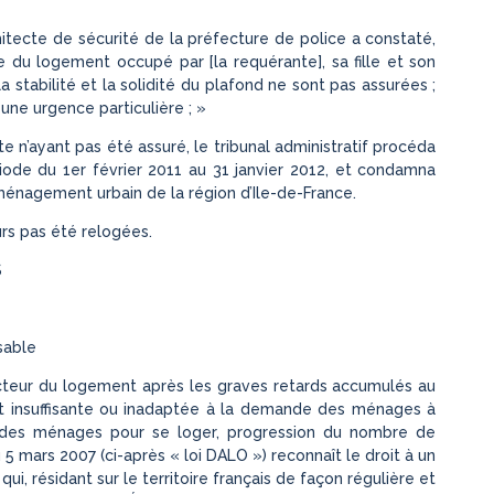
rchitecte de sécurité de la préfecture de police a constaté,
ine du logement occupé par [la requérante], sa fille et son
 la stabilité et la solidité du plafond ne sont pas assurées ;
 une urgence particulière ; »
e n’ayant pas été assuré, le tribunal administratif procéda
période du 1er février 2011 au 31 janvier 2012, et condamna
ménagement urbain de la région d’Ile-de-France.
ours pas été relogées.
S
sable
cteur du logement après les graves retards accumulés au
t insuffisante ou inadaptée à la demande des ménages à
rt des ménages pour se loger, progression du nombre de
5 mars 2007 (ci-après « loi DALO ») reconnaît le droit à un
, résidant sur le territoire français de façon régulière et