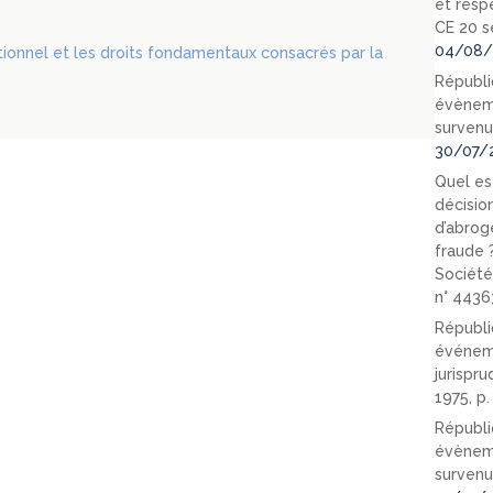
et resp
CE 20 s
04/08/
utionnel et les droits fondamentaux consacrés par la
Républi
évèneme
survenu
30/07/
Quel est
décision
d’abrog
fraude 
Société
n° 4436
Républi
événeme
jurispr
1975, p
Républi
évèneme
survenu