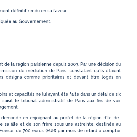
ment définitif rendu en sa faveur.
niquée au Gouvernement.
ent de la région parisienne depuis 2003. Par une décision du
mmission de médiation de Paris, constatant qu’ils étaient
les désigna comme prioritaires et devant être logés en
ns et capacités ne lui ayant été faite dans un délai de six
isit le tribunal administratif de Paris aux fins de voir
 logement.
a demande en enjoignant au préfet de la région d’Ile-de-
 sa fille et de son frère sous une astreinte, destinée au
France, de 700 euros (EUR) par mois de retard à compter