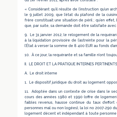
« Considérant qu’il résulte de l’instruction qu’un a
le 9 juillet 2009, que l’état du plafond de la cuis
frère constituait une situation de péril ; qu’en effet,
que, par suite, sa demande doit être satisfaite avec
9. Le 31 janvier 2012, le relogement de la requérant
à la liquidation provisoire de l’astreinte pour la 
l’État à verser la somme de 8 400 EUR au fonds d’a
10. À ce jour, la requérante et sa famille n’ont touj
II. LE DROIT ET LA PRATIQUE INTERNES PERTINENT
A. Le droit interne
1. Le dispositif juridique du droit au logement oppo
11. Adoptée dans un contexte de crise dans le se
cours des années 1980 et 1990 (offre de logemen
faibles revenus, hausse continue du taux d’effo
personnes mal ou non logées), la loi no 2007‑290 du 
logement décent et indépendant à toute personne qui