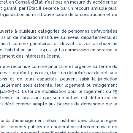
et en Conseil d’État, n’est pas en mesure d’y accéder par
garanti par l’État. Il s’exerce par un recours amiable puis,
la juridiction administrative (code de la construction et de
ouverte à plusieurs catégories de personnes défavorisées
ommission de médiation instituée au niveau départemental et
naît comme prioritaires et devant se voir attribuer un
l’habitation, art. L. 441-2-3). La commission en adresse la
 logement des intéressés (idem).
 été reconnue comme prioritaire et urgente au terme du
ais qui n’ont pas reçu, dans un délai fixé par décret, une
s et de leurs capacités, peuvent saisir la juridiction
entuellement sous astreinte, leur logement ou relogement
. 441-2-3-1). La loi de mobilisation pour le logement du 25
treinte en précisant que son montant est déterminé en
nsidéré comme adapté aux besoins du demandeur par la
 fonds d’aménagement urbain, institués dans chaque région
ablissements publics de coopération intercommunale de
 faveur du logement locatif social (code de la construction