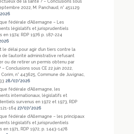
ectueux de la santé ? – Conclusions sous
eptembre 2022, M. Panchaud, n° 451129
2026
que fédérale d’Allemagne – Les
nts législatifs et jurisprudentiels
s en 1974: RDP 1976 p. 187-224
2026
 le délai pour agir d’un tiers contre la
 de l’autorité administrative refusant
er ou de retirer un permis obtenu par
? – Conclusions sous CE 22 juin 2022,
 Corim, n° 443625, Commune de Juvignac,
33
28/07/2026
que fédérale d’Allemagne, les
nts internationaux, législatifs et
udentiels survenus en 1972 et 1973, RDP
. 121-164
27/07/2026
que fédérale d’Allemagne – les principaux
nts législatifs et jurisprudentiels
s en 1971, RDP 1972, p. 1443-1478