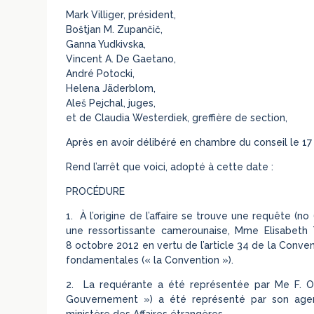
Mark Villiger, président,
Boštjan M. Zupančič,
Ganna Yudkivska,
Vincent A. De Gaetano,
André Potocki,
Helena Jäderblom,
Aleš Pejchal, juges,
et de Claudia Westerdiek, greffière de section,
Après en avoir délibéré en chambre du conseil le 17
Rend l’arrêt que voici, adopté à cette date :
PROCÉDURE
1. À l’origine de l’affaire se trouve une requête (
une ressortissante camerounaise, Mme Elisabeth T
8 octobre 2012 en vertu de l’article 34 de la Conve
fondamentales (« la Convention »).
2. La requérante a été représentée par Me F. Orm
Gouvernement ») a été représenté par son agent, 
ministère des Affaires étrangères.