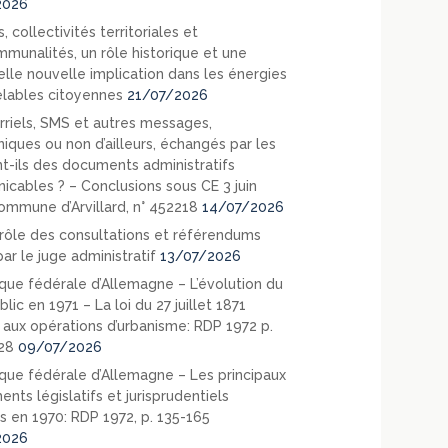
2026
, collectivités territoriales et
mmunalités, un rôle historique et une
elle nouvelle implication dans les énergies
lables citoyennes
21/07/2026
rriels, SMS et autres messages,
niques ou non d’ailleurs, échangés par les
nt-ils des documents administratifs
cables ? – Conclusions sous CE 3 juin
ommune d’Arvillard, n° 452218
14/07/2026
rôle des consultations et référendums
ar le juge administratif
13/07/2026
que fédérale d’Allemagne – L’évolution du
blic en 1971 – La loi du 27 juillet 1871
e aux opérations d’urbanisme: RDP 1972 p.
28
09/07/2026
que fédérale d’Allemagne – Les principaux
nts législatifs et jurisprudentiels
s en 1970: RDP 1972, p. 135-165
2026