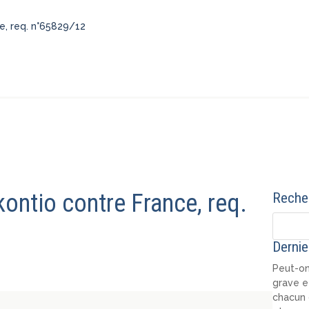
ce, req. n°65829/12
kontio contre France, req.
Recher
Dernie
Peut-on
grave e
chacun 