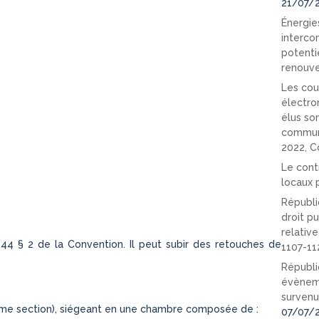
21/07/
Énergies
interco
potenti
renouve
Les cou
électro
élus so
communi
2022, C
Le cont
locaux p
Républi
droit pu
relativ
e 44 § 2 de la Convention. Il peut subir des retouches de
1107-11
Républi
évèneme
survenu
ème section), siégeant en une chambre composée de :
07/07/