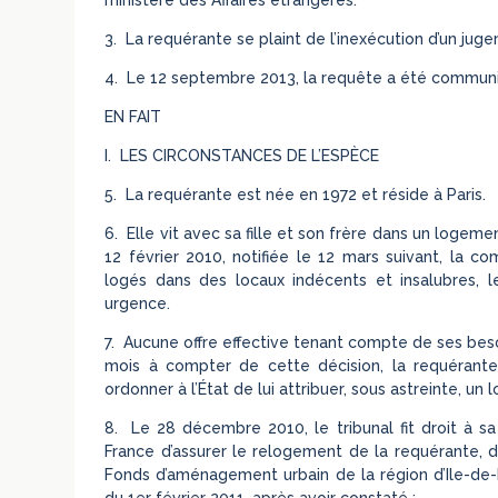
3. La requérante se plaint de l’inexécution d’un juge
4. Le 12 septembre 2013, la requête a été commu
EN FAIT
I. LES CIRCONSTANCES DE L’ESPÈCE
5. La requérante est née en 1972 et réside à Paris.
6. Elle vit avec sa fille et son frère dans un logem
12 février 2010, notifiée le 12 mars suivant, la co
logés dans des locaux indécents et insalubres, 
urgence.
7. Aucune offre effective tenant compte de ses besoi
mois à compter de cette décision, la requérante sa
ordonner à l’État de lui attribuer, sous astreinte, un
8. Le 28 décembre 2010, le tribunal fit droit à s
France d’assurer le relogement de la requérante, de
Fonds d’aménagement urbain de la région d’Ile-de-
du 1er février 2011, après avoir constaté :