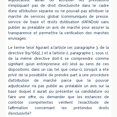
adjudicateur aurait dû attribuer les prestations
n’impliquant pas de droit d’exclusivité dans le cadre
d’une attribution séparée ou ne pouvait pas attribuer le
marché de services global (communiqués de presse,
service de base et droits d’utilisation d’APADok) sans
publier au préalable un avis de marché pour assurer la
transparence et permettre la vérification des marchés
envisagés:
Le terme ‘lésé’ figurant à l’article 1er, paragraphe 3, de la
directive 89/665[…] et à l’article 2, paragraphe 1, sous c),
de la même directive doit-il se comprendre comme
signifiant qu’un entrepreneur est lésé au sens de ces
dispositions, dans un cas tel que celui-ci, lorsqu’il a été
privé de la possibilité de prendre part à une procédure
d’attribution de marché parce que le pouvoir
adjudicateur n’a pas publié au préalable un avis sur la
base duquel il aurait pu présenter sa candidature ou
faire une offre, ou demander que les instances de
contrôle compétentes vérifient l’exactitude de
l’affirmation concernant les prétendus droits
d’exclusivité?