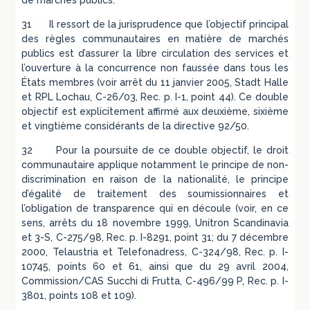
de marchés publics.
31 Il ressort de la jurisprudence que l’objectif principal
des règles communautaires en matière de marchés
publics est d’assurer la libre circulation des services et
l’ouverture à la concurrence non faussée dans tous les
États membres (voir arrêt du 11 janvier 2005, Stadt Halle
et RPL Lochau, C-26/03, Rec. p. I-1, point 44). Ce double
objectif est explicitement affirmé aux deuxième, sixième
et vingtième considérants de la directive 92/50.
32 Pour la poursuite de ce double objectif, le droit
communautaire applique notamment le principe de non-
discrimination en raison de la nationalité, le principe
d’égalité de traitement des soumissionnaires et
l’obligation de transparence qui en découle (voir, en ce
sens, arrêts du 18 novembre 1999, Unitron Scandinavia
et 3-S, C-275/98, Rec. p. I-8291, point 31; du 7 décembre
2000, Telaustria et Telefonadress, C-324/98, Rec. p. I-
10745, points 60 et 61, ainsi que du 29 avril 2004,
Commission/CAS Succhi di Frutta, C-496/99 P, Rec. p. I-
3801, points 108 et 109).