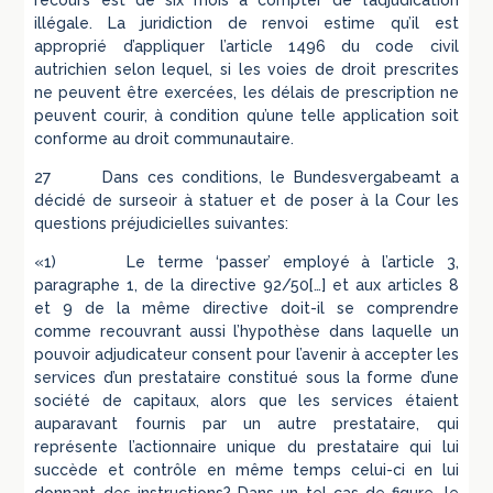
recours est de six mois à compter de l’adjudication
illégale. La juridiction de renvoi estime qu’il est
approprié d’appliquer l’article 1496 du code civil
autrichien selon lequel, si les voies de droit prescrites
ne peuvent être exercées, les délais de prescription ne
peuvent courir, à condition qu’une telle application soit
conforme au droit communautaire.
27 Dans ces conditions, le Bundesvergabeamt a
décidé de surseoir à statuer et de poser à la Cour les
questions préjudicielles suivantes:
«1) Le terme ‘passer’ employé à l’article 3,
paragraphe 1, de la directive 92/50[…] et aux articles 8
et 9 de la même directive doit-il se comprendre
comme recouvrant aussi l’hypothèse dans laquelle un
pouvoir adjudicateur consent pour l’avenir à accepter les
services d’un prestataire constitué sous la forme d’une
société de capitaux, alors que les services étaient
auparavant fournis par un autre prestataire, qui
représente l’actionnaire unique du prestataire qui lui
succède et contrôle en même temps celui-ci en lui