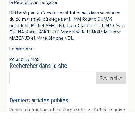
la République française.
Délibéré par le Conseil constitutionnel dans sa séance
du 20 mai 1998, où siégeaient : MM Roland DUMAS,
président, Michel AMELLER, Jean-Claude COLLIARD, Yves
GUÉNA, Alain LANCELOT, Mme Noëlle LENOIR, M Pierre
MAZEAUD et Mme Simone VEIL.
Le président,
Roland DUMAS
Rechercher dans le site
Derniers articles publiés
Peut-on former un référé-liberté en cas d’atteinte grave
et manifestement illégale au droit de chacun de vivre
dans un environnement équilibré et respectueux de la
santé ? – Conclusions sous CE 20 septembre 2022, M.
Panchaud, n° 451129
04/08/2026