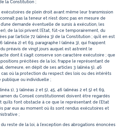
de la Constitution ;
 exécutoires de plein droit avant même leur transmission
’en connaît pas la teneur et n’est donc pas en mesure de
rti d’une demande éventuelle de sursis à exécution, les
1er), de la loi privent l’Etat, fût-ce temporairement, du
 par l’article 72 (alinéa 3) de la Constitution ; qu’il en est
 (alinéa 2) et 69, paragraphe I (alinéa 3), qui frappent
n du préavis de vingt jours auquel est astreint le
l’acte dont il s’agit conserve son caractère exécutoire ; que
ispositions précitées de la loi, frappe le représentant de
l, demeure, en dépit de ses articles 3 (alinéa 5), 46
es cas où la protection du respect des lois ou des intérêts
 publique ou individuelle ;
éa 1), 3 (alinéas 2 et 5), 45, 46 (alinéas 2 et 5) et 69,
l’examen du Conseil constitutionnel doivent être regardés
qu’ils font obstacle à ce que le représentant de l’Etat
és par eux au moment où ils sont rendus exécutoires et
nistrative ;
 du reste de la loi, à l’exception des abrogations énoncées