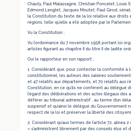
Chauty, Paul Malassagne, Christian Poncelet, Louis So
Edmond Lenglet, Jacques Moutet, Paul Girod, sénateur
la Constitution du texte de la loi relative aux dro
régions, telle qu’elle a été adoptée par le Parlement,
Vu la Constitution ;
Vu l’ordonnance du 7 novembre 1958 portant loi org
articles figurant au chapitre II du titre II de ladite or
Ouï le rapporteur en son rapport ;
1. Considérant que, pour contester la conformité à l
constitutionnel, les auteurs des saisines soutiennent
et 47 relatifs aux départements, et 70 relatifs aux rég
Constitution, en ce qu’ils ne confèrent au délégué
l’égard des délibérations et des actes illégaux des au
déférer au tribunal administratif , au terme d’un déla
suspensif et qu’ainsi le délégué du Gouvernement ne 
respect de la loi et préserver la liberté des citoyens
2. Considérant qu’aux termes de l’article 72, alinéa 2 
« s’administrent librement par des conseils élus et da