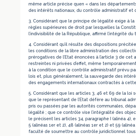
même article précise quen « dans les départements 
des intérêts nationaux, du contrôle administratif et 
3. Considérant que le principe de légalité exige à la 
règles supérieures de droit par lesquelles la Const
l’indivisibilité de la République, affirmé l’intégrité du
4. Considérant qu’il résulte des dispositions précitées
les conditions de la libre administration des collectiv
prérogatives de l’Etat énoncées à l’article 3 de cet 
restreintes ni privées d’effet, même temporairement
à la condition que le contrôle administratif prévu par
lois et, plus généralement, la sauvegarde des intérêt
des engagements internationaux contractés à cette 
5. Considérant que les articles 3, 46 et 69 de la loi
que le représentant de l’Etat défère au tribunal admi
pris ou passées par les autorités communales, dépar
légalité ; que ce contrôle vise l’intégralité des objec
le précisent les articles 34, paragraphe I (alinéa 4), 
5 (alinéas 1er et 2), 48 (alinéas 1er et 2) et 59 (aliné
faculté de soumettre au contrôle juridictionnel tous le