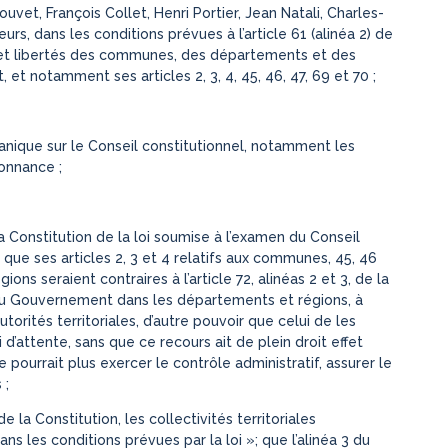
uvet, François Collet, Henri Portier, Jean Natali, Charles-
s, dans les conditions prévues à l’article 61 (alinéa 2) de
its et libertés des communes, des départements et des
 et notamment ses articles 2, 3, 4, 45, 46, 47, 69 et 70 ;
anique sur le Conseil constitutionnel, notamment les
donnance ;
a Constitution de la loi soumise à l’examen du Conseil
 que ses articles 2, 3 et 4 relatifs aux communes, 45, 46
ions seraient contraires à l’article 72, alinéas 2 et 3, de la
 du Gouvernement dans les départements et régions, à
torités territoriales, d’autre pouvoir que celui de les
i d’attente, sans que ce recours ait de plein droit effet
pourrait plus exercer le contrôle administratif, assurer le
 ;
de la Constitution, les collectivités territoriales
ns les conditions prévues par la loi »; que l’alinéa 3 du