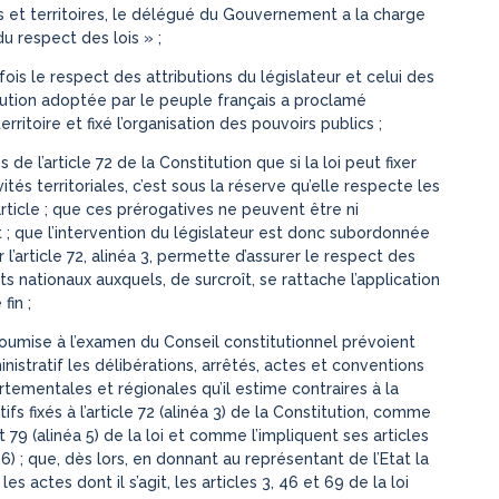
et territoires, le délégué du Gouvernement a la charge
du respect des lois » ;
fois le respect des attributions du législateur et celui des
itution adoptée par le peuple français a proclamé
 territoire et fixé l’organisation des pouvoirs publics ;
 de l’article 72 de la Constitution que si la loi peut fixer
ités territoriales, c’est sous la réserve qu’elle respecte les
article ; que ces prérogatives ne peuvent être ni
 ; que l’intervention du législateur est donc subordonnée
 l’article 72, alinéa 3, permette d’assurer le respect des
s nationaux auxquels, de surcroît, se rattache l’application
fin ;
 soumise à l’examen du Conseil constitutionnel prévoient
nistratif les délibérations, arrêtés, actes et conventions
tementales et régionales qu’il estime contraires à la
tifs fixés à l’article 72 (alinéa 3) de la Constitution, comme
et 79 (alinéa 5) de la loi et comme l’impliquent ses articles
a 6) ; que, dès lors, en donnant au représentant de l’Etat la
s actes dont il s’agit, les articles 3, 46 et 69 de la loi