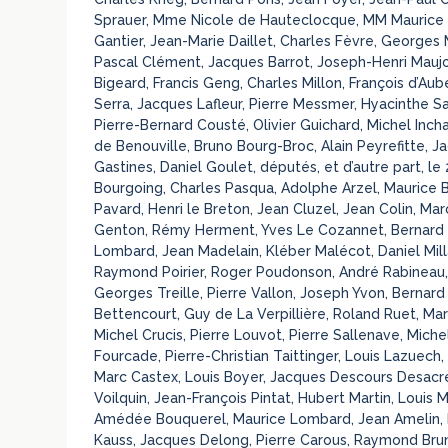
Sprauer, Mme Nicole de Hauteclocque, MM Maurice Co
Gantier, Jean-Marie Daillet, Charles Fèvre, Georges 
Pascal Clément, Jacques Barrot, Joseph-Henri Maujo
Bigeard, Francis Geng, Charles Millon, François d’Au
Serra, Jacques Lafleur, Pierre Messmer, Hyacinthe Sa
Pierre-Bernard Cousté, Olivier Guichard, Michel Inch
de Benouville, Bruno Bourg-Broc, Alain Peyrefitte, 
Gastines, Daniel Goulet, députés, et d’autre part, l
Bourgoing, Charles Pasqua, Adolphe Arzel, Maurice B
Pavard, Henri le Breton, Jean Cluzel, Jean Colin, Ma
Genton, Rémy Herment, Yves Le Cozannet, Bernard 
Lombard, Jean Madelain, Kléber Malécot, Daniel Mi
Raymond Poirier, Roger Poudonson, André Rabineau, 
Georges Treille, Pierre Vallon, Joseph Yvon, Bernard
Bettencourt, Guy de La Verpillière, Roland Ruet, Mar
Michel Crucis, Pierre Louvot, Pierre Sallenave, Miche
Fourcade, Pierre-Christian Taittinger, Louis Lazuech
Marc Castex, Louis Boyer, Jacques Descours Desacres,
Voilquin, Jean-François Pintat, Hubert Martin, Louis M
Amédée Bouquerel, Maurice Lombard, Jean Amelin, H
Kauss, Jacques Delong, Pierre Carous, Raymond Brun