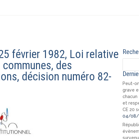
25 février 1982, Loi relative
Recher
es communes, des
ions, décision numéro 82-
Dernie
Peut-on
grave e
chacun 
et resp
CE 20 s
04/08/
Républi
évèneme
survenu