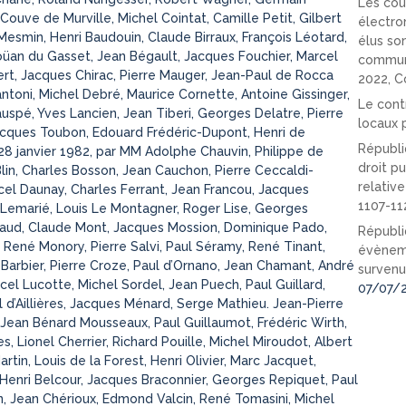
Les cou
uve de Murville, Michel Cointat, Camille Petit, Gilbert
électro
Mesmin, Henri Baudouin, Claude Birraux, François Léotard,
élus so
üan du Gasset, Jean Bégault, Jacques Fouchier, Marcel
communi
bert, Jacques Chirac, Pierre Mauger, Jean-Paul de Rocca
2022, C
ntoni, Michel Debré, Maurice Cornette, Antoine Gissinger,
Le cont
auspé, Yves Lancien, Jean Tiberi, Georges Delatre, Pierre
locaux p
Jacques Toubon, Edouard Frédéric-Dupont, Henri de
Républi
e 28 janvier 1982, par MM Adolphe Chauvin, Philippe de
droit pu
lin, Charles Bosson, Jean Cauchon, Pierre Ceccaldi-
relativ
rcel Daunay, Charles Ferrant, Jean Francou, Jacques
1107-11
Lemarié, Louis Le Montagner, Roger Lise, Georges
llaud, Claude Mont, Jacques Mossion, Dominique Pado,
Républi
René Monory, Pierre Salvi, Paul Séramy, René Tinant,
évèneme
 Barbier, Pierre Croze, Paul d’Ornano, Jean Chamant, André
survenu
cel Lucotte, Michel Sordel, Jean Puech, Paul Guillard,
07/07/
l d’Aillières, Jacques Ménard, Serge Mathieu. Jean-Pierre
, Jean Bénard Mousseaux, Paul Guillaumot, Frédéric Wirth,
 Lionel Cherrier, Richard Pouille, Michel Miroudot, Albert
artin, Louis de la Forest, Henri Olivier, Marc Jacquet,
enri Belcour, Jacques Braconnier, Georges Repiquet, Paul
, Jean Chérioux, Edmond Valcin, René Tomasini, Michel