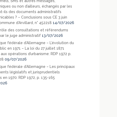
rriels, SMS et autres messages,
niques ou non d’ailleurs, échangés par les
nt-ils des documents administratifs
cables ? – Conclusions sous CE 3 juin
ommune d’Arvillard, n° 452218
14/07/2026
rôle des consultations et référendums
ar le juge administratif
13/07/2026
que fédérale d’Allemagne – L’évolution du
blic en 1971 – La loi du 27 juillet 1871
e aux opérations d’urbanisme: RDP 1972 p.
28
09/07/2026
que fédérale d’Allemagne – Les principaux
nts législatifs et jurisprudentiels
s en 1970: RDP 1972, p. 135-165
2026