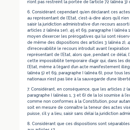
n’ont pas restreint la portée de l’article 72 (alinéa 3) 
6. Considérant cependant qu’en déclarant ces actes
au représentant de l’Etat, c’est-à-dire alors qu’il n
saisir la juridiction administrative d’un recours asso
articles 2 (alinéa 1er), 45 et 69, paragraphe I (alinéa 
moyen d’exercer les prérogatives qui lui sont réservées
de même des dispositions des articles 3 (alinéa 2), 46
d’irrecevabilité le recours introduit avant l’expiratio
représentant de l’Etat, alors que, pendant ce délai, 
cette impossibilité temporaire d’agir qui, dans les d
l’Etat, même à l’égard d’un acte manifestement illéga
(alinéa 5) et 69, paragraphe I (alinéa 6), pour tous l
nationaux n’est pas liée à la sauvegarde d’une liberté
7. Considérant, en conséquence, que les articles 2 (alin
paragraphe I (alinéas 1, 3 et 6) de la loi soumise à 
comme non conformes à la Constitution, pour autant 
soit en mesure de connaître la teneur des actes vis
puisse, s’il y a lieu, saisir sans délai la juridiction admi
8. Considérant que ces dispositions sont séparables
aux articles 17,