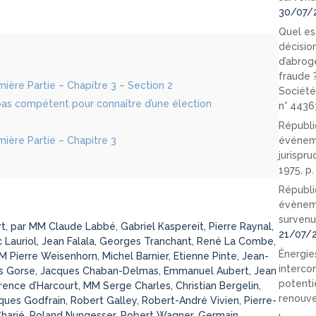
30/07/
Quel est
décision
d’abrog
fraude 
emière Partie – Chapitre 3 – Section 2
Société
 pas compétent pour connaître d’une élection
n° 4436
Républi
emière Partie – Chapitre 3
événeme
jurispr
1975, p
Républi
évèneme
survenu
part, par MM Claude Labbé, Gabriel Kaspereit, Pierre Raynal,
21/07/
 Lauriol, Jean Falala, Georges Tranchant, René La Combe,
Énergies
 Pierre Weisenhorn, Michel Barnier, Etienne Pinte, Jean-
interco
ges Gorse, Jacques Chaban-Delmas, Emmanuel Aubert, Jean
potenti
rence d’Harcourt, MM Serge Charles, Christian Bergelin,
renouve
cques Godfrain, Robert Galley, Robert-André Vivien, Pierre-
 Charié, Roland Nungesser, Robert Wagner, Germain