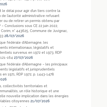
2026
 le délai pour agir d’un tiers contre la
 de l’autorité administrative refusant
er ou de retirer un permis obtenu par
? – Conclusions sous CE 22 juin 2022,
 Corim, n° 443625, Commune de Juvignac,
33
28/07/2026
que fédérale d’Allemagne, les
nts internationaux, législatifs et
udentiels survenus en 1972 et 1973, RDP
. 121-164
27/07/2026
que fédérale d’Allemagne – les principaux
nts législatifs et jurisprudentiels
s en 1971, RDP 1972, p. 1443-1478
2026
, collectivités territoriales et
mmunalités, un rôle historique et une
elle nouvelle implication dans les énergies
lables citoyennes
21/07/2026