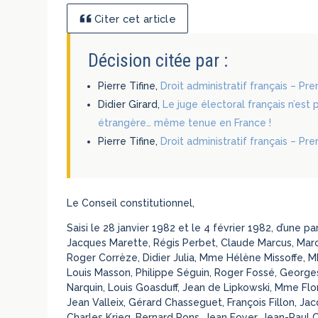
Citer cet article
Décision citée par :
Pierre Tifine,
Droit administratif français – Pr
Didier Girard,
Le juge électoral français n’est
étrangère… même tenue en France !
Pierre Tifine,
Droit administratif français – Pr
Le Conseil constitutionnel,
Saisi le 28 janvier 1982 et le 4 février 1982, d’une 
Jacques Marette, Régis Perbet, Claude Marcus, Marc
Roger Corrèze, Didier Julia, Mme Hélène Missoffe, MM
Louis Masson, Philippe Séguin, Roger Fossé, Geor
Narquin, Louis Goasduff, Jean de Lipkowski, Mme Flo
Jean Valleix, Gérard Chasseguet, François Fillon, Ja
Charles Krieg, Bernard Pons, Jean Foyer, Jean-Paul