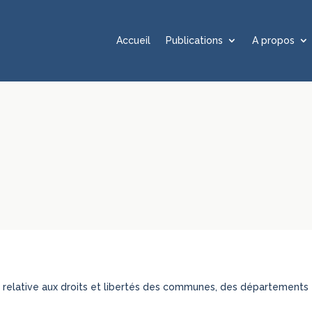
Accueil
Publications
A propos
Loi relative aux droits et libertés des communes, des département