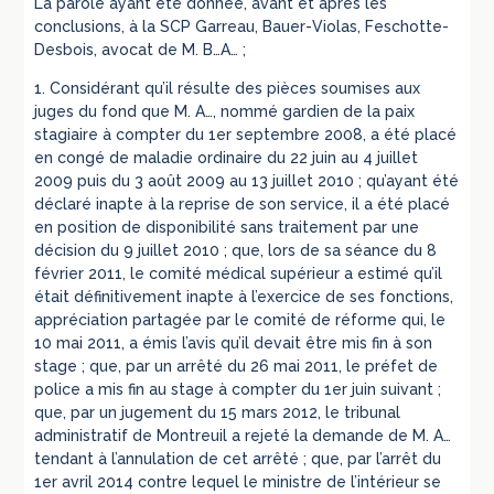
La parole ayant été donnée, avant et après les
conclusions, à la SCP Garreau, Bauer-Violas, Feschotte-
Desbois, avocat de M. B…A… ;
1. Considérant qu’il résulte des pièces soumises aux
juges du fond que M. A…, nommé gardien de la paix
stagiaire à compter du 1er septembre 2008, a été placé
en congé de maladie ordinaire du 22 juin au 4 juillet
2009 puis du 3 août 2009 au 13 juillet 2010 ; qu’ayant été
déclaré inapte à la reprise de son service, il a été placé
en position de disponibilité sans traitement par une
décision du 9 juillet 2010 ; que, lors de sa séance du 8
février 2011, le comité médical supérieur a estimé qu’il
était définitivement inapte à l’exercice de ses fonctions,
appréciation partagée par le comité de réforme qui, le
10 mai 2011, a émis l’avis qu’il devait être mis fin à son
stage ; que, par un arrêté du 26 mai 2011, le préfet de
police a mis fin au stage à compter du 1er juin suivant ;
que, par un jugement du 15 mars 2012, le tribunal
administratif de Montreuil a rejeté la demande de M. A…
tendant à l’annulation de cet arrêté ; que, par l’arrêt du
1er avril 2014 contre lequel le ministre de l’intérieur se