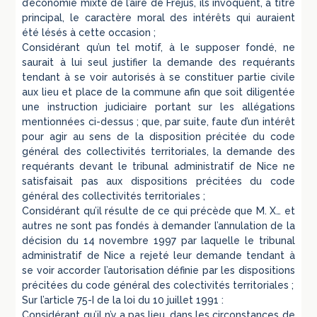
d’économie mixte de l’aire de Fréjus, ils invoquent, à titre
principal, le caractère moral des intérêts qui auraient
été lésés à cette occasion ;
Considérant qu’un tel motif, à le supposer fondé, ne
saurait à lui seul justifier la demande des requérants
tendant à se voir autorisés à se constituer partie civile
aux lieu et place de la commune afin que soit diligentée
une instruction judiciaire portant sur les allégations
mentionnées ci-dessus ; que, par suite, faute d’un intérêt
pour agir au sens de la disposition précitée du code
général des collectivités territoriales, la demande des
requérants devant le tribunal administratif de Nice ne
satisfaisait pas aux dispositions précitées du code
général des collectivités territoriales ;
Considérant qu’il résulte de ce qui précède que M. X… et
autres ne sont pas fondés à demander l’annulation de la
décision du 14 novembre 1997 par laquelle le tribunal
administratif de Nice a rejeté leur demande tendant à
se voir accorder l’autorisation définie par les dispositions
précitées du code général des colectivités territoriales ;
Sur l’article 75-I de la loi du 10 juillet 1991 :
Considérant qu’il n’y a pas lieu, dans les circonstances de