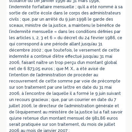
scolarité du 1er janvier 1996 au 31 mars 1998,
l’indemnité forfaitaire mensuelle ; qu’il a été nommé à sa
sortie de cette école dans le corps des administrateurs
civils ; que, par un arrêté du 9 juin 1998 le garde des
sceaux, ministre de la justice, a maintenu le bénéfice de
l’indemnité mensuelle « dans les conditions définies par
les articles 1, 2, 3 et 6 » du décret du 24 février 1986, ce
qui correspond à une période allant jusqu’au 31
décembre 2002 ; que toutefois, le versement de cette
indemnité a continué d’être effectué jusqu’au 31 mai
2006, faisant naître un trop perçu d’un montant global
net de 6 873,05 euros ; que M. X… a été avisé de
l’intention de l’administration de procéder au
recouvrement de cette somme par voie de précompte
sur son traitement par une lettre en date du 31 mai
2006, à l’encontre de laquelle il a formé le 9 juin suivant
un recours gracieux ; que, par un courrier en date du 7
juillet 2006, le directeur de l’administration générale et
de l’équipement au ministère de la justice lui a fait savoir
qu’une retenue d’un montant mensuel de 981,86 euros
serait pratiquée sur son traitement, du mois de juillet
2006 au mois de janvier 2007 ;