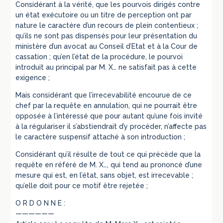
Considérant à la vérité, que les pourvois dirigés contre
un état exécutoire ou un titre de perception ont par
nature le caractère d’un recours de plein contentieux ;
qu’ils ne sont pas dispensés pour leur présentation du
ministère d’un avocat au Conseil d’Etat et à la Cour de
cassation ; qu’en l’état de la procédure, le pourvoi
introduit au principal par M. X… ne satisfait pas à cette
exigence ;
Mais considérant que l’irrecevabilité encourue de ce
chef par la requête en annulation, qui ne pourrait être
opposée à l’intéressé que pour autant qu’une fois invité
à la régulariser il s’abstiendrait d’y procéder, n’affecte pas
le caractère suspensif attaché à son introduction ;
Considérant qu’il résulte de tout ce qui précède que la
requête en référé de M. X…, qui tend au prononcé d’une
mesure qui est, en l’état, sans objet, est irrecevable ;
qu’elle doit pour ce motif être rejetée ;
O R D O N N E :
——————