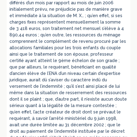
différés d’un mois par rapport au mois de juin 2006
initialement prévu, ne préjudicie pas de manière grave
et immédiate à la situation de M. X… ; qu’en effet, si ses
charges fixes représentent mensuellement la somme
de 3 418 euros, son traitement net mensuel s’élève à 4
890,44 euros ; qu’en outre, les ressources du ménage
comprennent le complément de revenu procuré par les
allocations familiales pour les trois enfants du couple
ainsi que le traitement de son épouse, professeur
certifié ayant atteint le 9ème échelon de son grade ;
que par ailleurs, le requérant, bénéficiant en qualité
d’ancien élève de l’ENA d’un niveau certain d’expertise
juridique, aurait dû s’aviser du caractère indû du
versement de l’indemnité ; qu’il s’est ainsi placé de lui
même dans la situation de resserrement des ressources
dont il se plaint ; que, d’autre part, il n’existe aucun doute
sérieux quant à la légalité de la mesure contestée ;
qu’en effet, l’acte créateur de droit dont se prévaut le
requérant, à savoir l’arrêté ministériel du 9 juin 1998,
avait une durée limitée au 31 décembre 2002 ; que le
droit au paiement de l’indemnité instituée par le décret