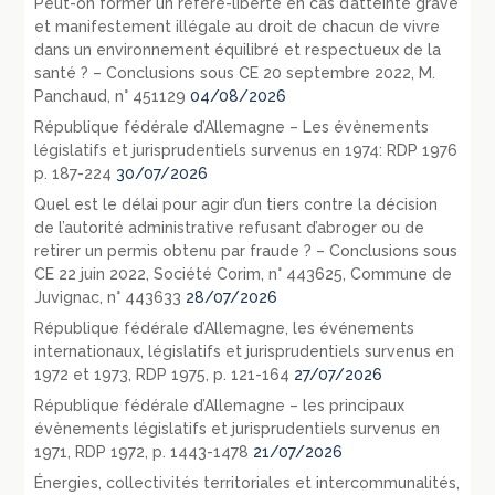
Peut-on former un référé-liberté en cas d’atteinte grave
et manifestement illégale au droit de chacun de vivre
dans un environnement équilibré et respectueux de la
santé ? – Conclusions sous CE 20 septembre 2022, M.
Panchaud, n° 451129
04/08/2026
République fédérale d’Allemagne – Les évènements
législatifs et jurisprudentiels survenus en 1974: RDP 1976
p. 187-224
30/07/2026
Quel est le délai pour agir d’un tiers contre la décision
de l’autorité administrative refusant d’abroger ou de
retirer un permis obtenu par fraude ? – Conclusions sous
CE 22 juin 2022, Société Corim, n° 443625, Commune de
Juvignac, n° 443633
28/07/2026
République fédérale d’Allemagne, les événements
internationaux, législatifs et jurisprudentiels survenus en
1972 et 1973, RDP 1975, p. 121-164
27/07/2026
République fédérale d’Allemagne – les principaux
évènements législatifs et jurisprudentiels survenus en
1971, RDP 1972, p. 1443-1478
21/07/2026
Énergies, collectivités territoriales et intercommunalités,