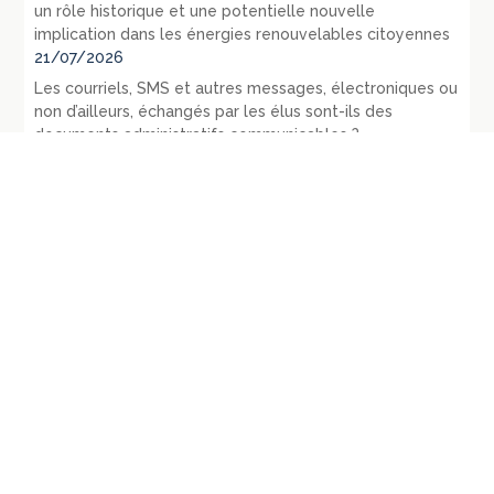
un rôle historique et une potentielle nouvelle
implication dans les énergies renouvelables citoyennes
21/07/2026
Les courriels, SMS et autres messages, électroniques ou
non d’ailleurs, échangés par les élus sont-ils des
documents administratifs communicables ? –
Conclusions sous CE 3 juin 2022, Commune d’Arvillard, n°
452218
14/07/2026
Le contrôle des consultations et référendums locaux
par le juge administratif
13/07/2026
République fédérale d’Allemagne – L’évolution du droit
public en 1971 – La loi du 27 juillet 1871 relative aux
opérations d’urbanisme: RDP 1972 p. 1107-1128
09/07/2026
République fédérale d’Allemagne – Les principaux
évènements législatifs et jurisprudentiels survenus en
1970: RDP 1972, p. 135-165
07/07/2026