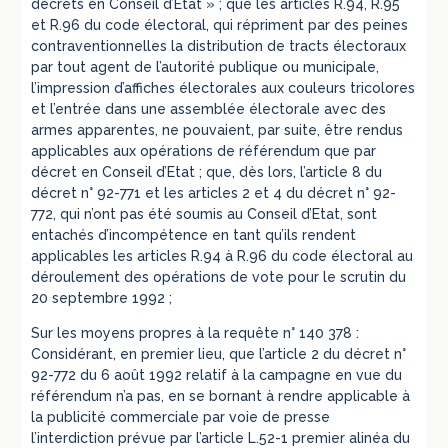
décrets en Conseil d’Etat » ; que les articles R.94, R.95
et R.96 du code électoral, qui répriment par des peines
contraventionnelles la distribution de tracts électoraux
par tout agent de l’autorité publique ou municipale,
l’impression d’affiches électorales aux couleurs tricolores
et l’entrée dans une assemblée électorale avec des
armes apparentes, ne pouvaient, par suite, être rendus
applicables aux opérations de référendum que par
décret en Conseil d’Etat ; que, dès lors, l’article 8 du
décret n° 92-771 et les articles 2 et 4 du décret n° 92-
772, qui n’ont pas été soumis au Conseil d’Etat, sont
entachés d’incompétence en tant qu’ils rendent
applicables les articles R.94 à R.96 du code électoral au
déroulement des opérations de vote pour le scrutin du
20 septembre 1992 ;
Sur les moyens propres à la requête n° 140 378 :
Considérant, en premier lieu, que l’article 2 du décret n°
92-772 du 6 août 1992 relatif à la campagne en vue du
référendum n’a pas, en se bornant à rendre applicable à
la publicité commerciale par voie de presse
l’interdiction prévue par l’article L.52-1 premier alinéa du