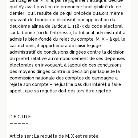
campagne de M. X, a, par le jugement attaqué, décidé
qu’il n’y avait pas lieu de prononcer l’inéligibilité de ce
dernier ; qu’il résulte de ce qui précède qu’alors même
qu’avant de fonder ce dispositif, par application du
deuxième alinéa de l’article L. 118-3 du code électoral,
sur la bonne foi de l’intéressé, le tribunal administratif a
admis le bien-fondé du rejet du compte, M. X – à qui, le
cas échéant, il appartiendra de saisir le juge
administratif de conclusions dirigées contre la décision
du préfet relative au remboursement de ses dépenses
électorales en invoquant, à l’appui de ces conclusions,
des moyens dirigés contre la décision par laquelle la
commission nationale des comptes de campagne a
rejeté son compte – ne justifie pas d’un intérêt à faire
appel ; que sa requête doit dès lors être rejetée ;
D E C I D E :
————–
Article 1er : La requête de M. X est rejetée.