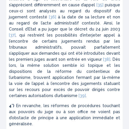
s’apprécient différemment en cause d’appel
[35]
puisque
ceux-ci sont analysés au regard du dispositif du
jugement contesté
[36]
à la date de sa lecture et non
au regard de l’acte administratif contesté. Ainsi, le
Conseil d’Etat a pu juger que le décret du 24 juin 2003
[37]
, qui restreint les possibilités d’interjeter appel à
l’encontre de certains jugements rendus par les
tribunaux administratifs, pouvait parfaitement
s’appliquer aux demandes qui ont été introduites devant
les premiers juges avant son entrée en vigueur
[38]
. Dès
lors, la même solution semble ici topique et les
dispositions de la réforme du contentieux de
l’urbanisme, trouvent application fermant par là-même
la voie de l’appel à l’encontre des jugements statuant
sur les recours pour excès de pouvoir dirigés contre
certaines autorisations d’urbanisme
[39]
.
4°)
En revanche, les réformes de procédures touchant
aux pouvoirs du juge ou à son office ne voient pas
d’obstacle de principe à une application immédiate et
généralisée.