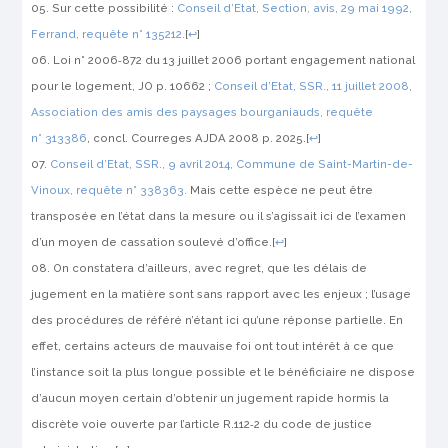
Sur cette possibilité :
Conseil d’Etat, Section, avis, 29 mai 1992,
Ferrand
, requête n° 135212.
[
↩
]
Loi n° 2006‑872 du 13 juillet 2006 portant engagement national
pour le logement,
JO
p. 10662 ;
Conseil d’Etat, SSR., 11 juillet 2008,
Association des amis des paysages bourganiauds
, requête
n° 313386
, concl. Courreges
AJDA
2008 p. 2025.
[
↩
]
Conseil d’Etat, SSR., 9 avril 2014,
Commune de Saint-Martin-de-
Vinoux
, requête n° 338363.
Mais cette espèce ne peut être
transposée en l’état dans la mesure ou il s’agissait ici de l’examen
d’un moyen de cassation soulevé d’office.
[
↩
]
On constatera d’ailleurs, avec regret, que les délais de
jugement en la matière sont sans rapport avec les enjeux ; l’usage
des procédures de référé n’étant ici qu’une réponse partielle. En
effet, certains acteurs de mauvaise foi ont tout intérêt à ce que
l’instance soit la plus longue possible et le bénéficiaire ne dispose
d’aucun moyen certain d’obtenir un jugement rapide hormis la
discrète voie ouverte par l’article R.112‑2 du code de justice