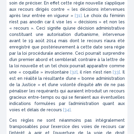
soin de préciser. En effet cette règle nouvelle s’applique
aux recours dirigés contre
« les décisions intervenues
après leur entrée en vigueur »
[31]
. Le choix du féminin
n’est pas anodin car il vise les
« décisions »
et non les
« recours »
. Ceci signifie qu’une décision administrative
constituant une autorisation d’urbanisme, intervenue
avant le 19 août 2014 mais dont le recours n’aura été
enregistré que postérieurement à cette date sera régie
par la loi procédurale ancienne. Ceci pourrait surprendre
d’un premier abord et semblerait contraire à la lettre de
la loi nouvelle et un tel choix pourrait apparaître comme
une « coquille » involontaire
[32]
, il n’en n’est rien
[33]
. Il
est en réalité la résultante d’une « bonne administration
de la Justice » et d’une volonté d’équité afin de ne pas
pénaliser les requérants qui auraient introduit un recours
gracieux entre-temps ou qui se fieraient aux éventuelles
indications formulées par l’administration quant aux
voies et délais de recours
[34]
.
Ces règles ne sont néanmoins pas intégralement
transposables pour l’exercice des voies de recours car
l’intérêt à agir et l’ouverture de la voie de droit