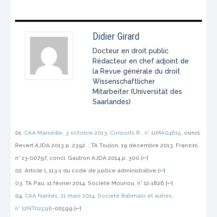
Didier Girard
Docteur en droit public
Rédacteur en chef adjoint de
la Revue générale du droit
Wissenschaftlicher
Mitarbeiter (Universität des
Saarlandes)
CAA Marseille, 3 octobre 2013,
Consorts R.
, n° 11MA04815,
concl.
Revert
AJDA
2013 p. 2392. ; TA Toulon, 19 décembre 2013,
Franzini
,
n° 13‑00797, concl. Gautron
AJDA
2014 p. 300.
[
↩
]
Article L.113‑1 du code de justice administrative.
[
↩
]
TA Pau, 11 février 2014,
Société Mounou
, n° 12‑1826.
[
↩
]
CAA Nantes, 21 mars 2014,
Société Batimalo et autres
,
n° 12NT02598
-02599.
[
↩
]