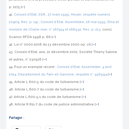
p. 2175.
[
↩
]
Conseil d’Etat, SSR., 27 mars 1995,
Heulin
, requête numéro
104274,
Rec.
p. 141
;
Conseil d’Etat, Assemblée, 26 mai 1995,
Etna et
ministre de l’Outre-mer
, n° 167914 et 168932,
Rec.
p. 213
, concl.
Scanvic
RFDA
1996 p. 66.
[
↩
]
Loi n° 2000‑1208 du 13 décembre 2000
op. cit.
[
↩
]
Conseil d’Etat, avis, 21 décembre 2001,
Société Thierry Sabine
et autres
, n° 230526.
[
↩
]
Pour un exemple récent :
Conseil d’Etat, Assemblée, 4 avril
2014,
Département du Tarn-et-Garonne
, requête n° 358994
.
[
↩
]
Article L.600‑5 du code de l’urbanisme.
[
↩
]
Article L.600‑7 du code de l’urbanisme.
[
↩
]
Article L.600‑5‑1 du code de l’urbanisme.
[
↩
]
Article R.611‑7 du code de justice administrative.
[
↩
]
Partager :