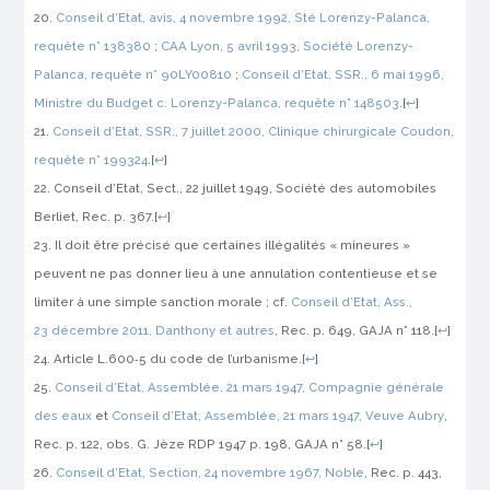
Conseil d’Etat, avis, 4 novembre 1992,
Sté Lorenzy-Palanca
,
requête n° 138380
;
CAA Lyon, 5 avril 1993,
Société Lorenzy-
Palanca
, requête n° 90LY00810
;
Conseil d’Etat, SSR., 6 mai 1996,
Ministre du Budget c. Lorenzy-Palanca
, requête n° 148503
.
[
↩
]
Conseil d’Etat, SSR., 7 juillet 2000,
Clinique chirurgicale Coudon
,
requête n° 199324
.
[
↩
]
Conseil d’Etat, Sect., 22 juillet 1949,
Société des automobiles
Berliet
,
Rec.
p. 367.
[
↩
]
Il doit être précisé que certaines illégalités « mineures »
peuvent ne pas donner lieu à une annulation contentieuse et se
limiter à une simple sanction morale ; cf.
Conseil d’Etat, Ass.,
23 décembre 2011,
Danthony et autres
,
Rec.
p. 649,
GAJA
n° 118.
[
↩
]
Article L.600‑5 du code de l’urbanisme.
[
↩
]
Conseil d’Etat, Assemblée, 21 mars 1947,
Compagnie générale
des eaux
et
Conseil d’Etat, Assemblée, 21 mars 1947,
Veuve Aubry
,
Rec.
p. 122, obs. G. Jèze
RDP
1947 p. 198,
GAJA
n° 58.
[
↩
]
Conseil d’Etat, Section, 24 novembre 1967,
Noble
,
Rec.
p. 443,