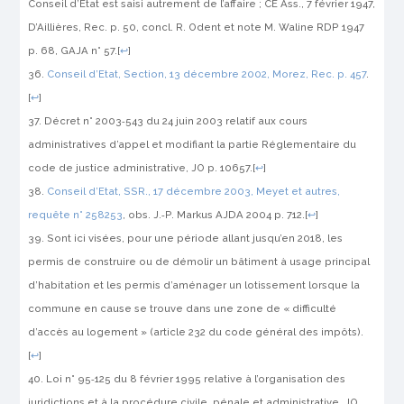
Conseil d’Etat est saisi autrement de l’affaire ; CE Ass., 7 février 1947,
D’Aillières
,
Rec.
p. 50, concl. R. Odent et note M. Waline
RDP
1947
p. 68,
GAJA
n° 57.
[
↩
]
Conseil d’Etat, Section, 13 décembre 2002,
Morez
,
Rec.
p. 457
.
[
↩
]
Décret n° 2003‑543 du 24 juin 2003 relatif aux cours
administratives d’appel et modifiant la partie Réglementaire du
code de justice administrative,
JO
p. 10657.
[
↩
]
Conseil d’Etat, SSR., 17 décembre 2003,
Meyet et autres
,
requête n° 258253
, obs. J.‑P. Markus
AJDA
2004 p. 712.
[
↩
]
Sont ici visées, pour une période allant jusqu’en 2018, les
permis de construire ou de démolir un bâtiment à usage principal
d’habitation et les permis d’aménager un lotissement lorsque la
commune en cause se trouve dans une zone de « difficulté
d’accès au logement » (article 232 du code général des impôts).
[
↩
]
Loi n° 95‑125 du 8 février 1995 relative à l’organisation des
juridictions et à la procédure civile, pénale et administrative,
JO