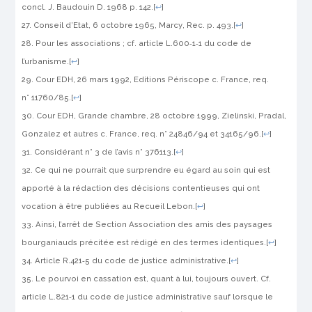
concl. J. Baudouin
D.
1968 p. 142.
[
↩
]
Conseil d’Etat, 6 octobre 1965,
Marcy
,
Rec.
p. 493.
[
↩
]
Pour les associations ; cf. article L.600‑1‑1 du code de
l’urbanisme.
[
↩
]
Cour EDH, 26 mars 1992,
Editions Périscope c. France
, req.
n° 11760/85.
[
↩
]
Cour EDH, Grande chambre, 28 octobre 1999,
Zielinski, Pradal,
Gonzalez et autres c. France
, req. n° 24846/94 et 34165/96.
[
↩
]
Considérant n° 3 de l’avis n° 376113.
[
↩
]
Ce qui ne pourrait que surprendre eu égard au soin qui est
apporté à la rédaction des décisions contentieuses qui ont
vocation à être publiées au
Recueil Lebon
.
[
↩
]
Ainsi, l’arrêt de Section
Association des amis des paysages
bourganiauds
précitée est rédigé en des termes identiques.
[
↩
]
Article R.421‑5 du code de justice administrative.
[
↩
]
Le pourvoi en cassation est, quant à lui, toujours ouvert. Cf.
article L.821‑1 du code de justice administrative sauf lorsque le