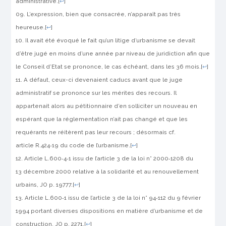
administrative.
[
↩
]
L’expression, bien que consacrée, n’apparaît pas très
heureuse.
[
↩
]
Il avait été évoqué le fait qu’un litige d’urbanisme se devait
d’être jugé en moins d’une année par niveau de juridiction afin que
le Conseil d’Etat se prononce, le cas échéant, dans les 36 mois.
[
↩
]
A défaut, ceux-ci devenaient caducs avant que le juge
administratif se prononce sur les mérites des recours. Il
appartenait alors au pétitionnaire d’en solliciter un nouveau en
espérant que la réglementation n’ait pas changé et que les
requérants ne réitèrent pas leur recours ; désormais cf.
article R.424‑19 du code de l’urbanisme.
[
↩
]
Article L.600‑4‑1 issu de l’article 3 de la loi n° 2000‑1208 du
13 décembre 2000 relative à la solidarité et au renouvellement
urbains,
JO
p. 19777.
[
↩
]
Article L.600‑1 issu de l’article 3 de la loi n° 94‑112 du 9 février
1994 portant diverses dispositions en matière d’urbanisme et de
construction,
JO
p. 2271.
[
↩
]