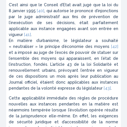
C’est ainsi que le Conseil d’Etat avait jugé que la loi du
8 janvier 1995
[40]
, qui autorise le prononcé d’injonctions
par le juge administratif aux fins de prévention de
l’inexécution de ses décisions, était parfaitement
applicable aux instance engagées avant son entrée en
vigueur
[41]
.
En matière d’urbanisme, le législateur a souhaité
« neutraliser » le principe d’économie des moyens
[42]
et a imposé au juge de l’excès de pouvoir de statuer sur
l’ensemble des moyens qui apparaissent, en l’état de
l’instruction, fondés. L’article 43 de la loi
Solidarité et
renouvellement urbains
, prévoyant l’entrée en vigueur
de ces dispositions un mois après leur publication au
Journal officiel
, étaient donc applicables aux instances
pendantes de la volonté expresse du législateur
[43]
.
Cette applicabilité immédiate des règles de procédure
nouvelles aux instances pendantes en la matière est
néanmoins tempérée lorsque l’évolution opérée résulte
de la jurisprudence elle-même. En effet, les exigences
de sécurité juridique et d’accessibilité de la norme