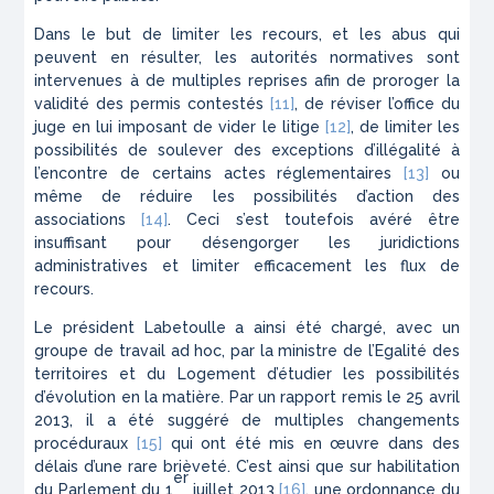
Dans le but de limiter les recours, et les abus qui
peuvent en résulter, les autorités normatives sont
intervenues à de multiples reprises afin de proroger la
validité des permis contestés
[11]
, de réviser l’office du
juge en lui imposant de vider le litige
[12]
, de limiter les
possibilités de soulever des exceptions d’illégalité à
l’encontre de certains actes réglementaires
[13]
ou
même de réduire les possibilités d’action des
associations
[14]
. Ceci s’est toutefois avéré être
insuffisant pour désengorger les juridictions
administratives et limiter efficacement les flux de
recours.
Le président Labetoulle a ainsi été chargé, avec un
groupe de travail ad hoc, par la ministre de l’Egalité des
territoires et du Logement d’étudier les possibilités
d’évolution en la matière. Par un rapport remis le 25 avril
2013, il a été suggéré de multiples changements
procéduraux
[15]
qui ont été mis en œuvre dans des
délais d’une rare brièveté. C’est ainsi que sur habilitation
er
du Parlement du 1
juillet 2013
[16]
, une ordonnance du