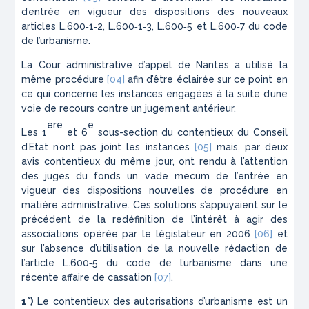
d’entrée en vigueur des dispositions des nouveaux
articles L.600‑1‑2, L.600‑1‑3, L.600‑5 et L.600‑7 du code
de l’urbanisme.
La Cour administrative d’appel de Nantes a utilisé la
même procédure
[04]
afin d’être éclairée sur ce point en
ce qui concerne les instances engagées à la suite d’une
voie de recours contre un jugement antérieur.
ère
e
Les 1
et 6
sous-section du contentieux du Conseil
d’Etat n’ont pas joint les instances
[05]
mais, par deux
avis contentieux du même jour, ont rendu à l’attention
des juges du fonds un vade mecum de l’entrée en
vigueur des dispositions nouvelles de procédure en
matière administrative. Ces solutions s’appuyaient sur le
précédent de la redéfinition de l’intérêt à agir des
associations opérée par le législateur en 2006
[06]
et
sur l’absence d’utilisation de la nouvelle rédaction de
l’article L.600‑5 du code de l’urbanisme dans une
récente affaire de cassation
[07]
.
1°)
Le contentieux des autorisations d’urbanisme est un