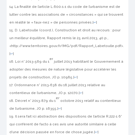
La finalité de l’article L.600‑1‑1 du code de l’urbanisme est de
lutter contre les associations de « circonstances » qui se trouvent
en réalité le « faux-nez » de personnes privées.
[
↩
]
D. Labetoulle (coord.),
Construction et droit au recours : pour
un meilleur équilibre
, Rapport remis le 25 avril 2013, 40 p.,
<http://www.territoires.gouv.fr/IMG/pdf/Rapport_Labetoulle.pdf>.
[
↩
]
er
Loi n° 2013‑569 du 1
juillet 2013 habilitant le Gouvernement à
adopter des mesures de nature législative pour accélérer les
projets de construction,
JO
p. 10985.
[
↩
]
Ordonnance n° 2013‑638 du 18 juillet 2013 relative au
contentieux de l’urbanisme,
JO
p. 12070.
[
↩
]
er
Décret n° 2013‑879 du 1
octobre 2013 relatif au contentieux
de l’urbanisme,
JO
p. 16355.
[
↩
]
Il sera fait ici abstraction des dispositions de l’article R.222‑1 6°
qui confèrent de facto à ces avis une autorité similaire à celle
d’une décision passée en force de chose jugée.
[
↩
]