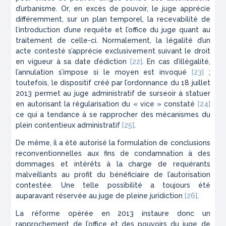
d’urbanisme. Or, en excès de pouvoir, le juge apprécie
différemment, sur un plan temporel, la recevabilité de
l’introduction d’une requête et l’office du juge quant au
traitement de celle-ci. Normalement, la légalité d’un
acte contesté s’apprécie exclusivement suivant le droit
en vigueur à sa date d’édiction
[22]
. En cas d’illégalité,
l’annulation s’impose si le moyen est invoqué
[23]
;
toutefois, le dispositif créé par l’ordonnance du 18 juillet
2013 permet au juge administratif de surseoir à statuer
en autorisant la régularisation du « vice » constaté
[24]
ce qui a tendance à se rapprocher des mécanismes du
plein contentieux administratif
[25]
.
De même, il a été autorisé la formulation de conclusions
reconventionnelles aux fins de condamnation à des
dommages et intérêts à la charge de requérants
malveillants au profit du bénéficiaire de l’autorisation
contestée. Une telle possibilité a toujours été
auparavant réservée au juge de pleine juridiction
[26]
.
La réforme opérée en 2013 instaure donc un
rapprochement de l’office et des pouvoirs du juge de