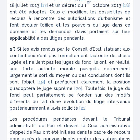
er
18 juillet 2013
[17]
et un décret du 1
octobre 2013
[18]
ont été adoptés. Ceux-ci modifient les possibilités de
recours à l’encontre des autorisations d’urbanisme et
font évoluer l’office et les pouvoirs du juge dans ce
domaine et les demandes d’avis portaient sur leur
applicabilité à des litiges pendants.
2°)
Si les avis rendus par le Conseil d’Etat statuant aux
contentieux n’ont pas formellement l’autorité de chose
jugée et ne lient pas les juges du fond, ils ont, en réalité,
une forte autorité morale puisqu’ils déterminent
largement le sort du moyen ou des conclusions dont ils
sont l’objet
[19]
et préfigurent clairement la position
qu’adoptera le juge suprême
[20]
. Toutefois, le juge du
fond peut parfaitement se fonder sur des motifs
différents du fait d’une évolution du litige intervenue
postérieurement à l’avis sollicité
[21]
.
Les procédures pendantes devant le Tribunal
administratif de Pau et devant la Cour administrative
d’appel de Pau ont été initiées dans le cadre de recours
pour excès de pouvoir dirigés contre des autorisations