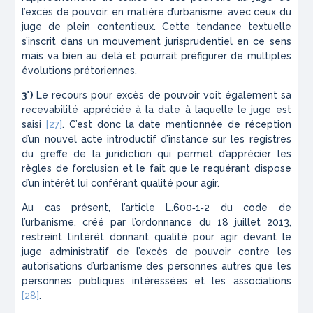
l’excès de pouvoir, en matière d’urbanisme, avec ceux du
juge de plein contentieux. Cette tendance textuelle
s’inscrit dans un mouvement jurisprudentiel en ce sens
mais va bien au delà et pourrait préfigurer de multiples
évolutions prétoriennes.
3°)
Le recours pour excès de pouvoir voit également sa
recevabilité appréciée à la date à laquelle le juge est
saisi
[27]
. C’est donc la date mentionnée de réception
d’un nouvel acte introductif d’instance sur les registres
du greffe de la juridiction qui permet d’apprécier les
règles de forclusion et le fait que le requérant dispose
d’un intérêt lui conférant qualité pour agir.
Au cas présent, l’article L.600‑1‑2 du code de
l’urbanisme, créé par l’ordonnance du 18 juillet 2013,
restreint l’intérêt donnant qualité pour agir devant le
juge administratif de l’excès de pouvoir contre les
autorisations d’urbanisme des personnes autres que les
personnes publiques intéressées et les associations
[28]
.