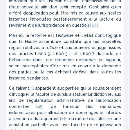
imposent que les justiciables aient connaissance de la
règle nouvelle afin d’en tenir compte. C’est ainsi qu’un
différé d’application peut être mis en œuvre aux seules
instances introduites postérieurement à la lecture du
revirement de jurisprudence en question
[44]
.
Mais ici, la réforme est textuelle et il était donc logique
que la Haute assemblée constate que les nouvelles
règles relatives à l’office et aux pouvoirs du juge, issues
des articles L.600‑5, L.600‑5‑1 et L.600‑7 du code de
l’urbanisme dans leur rédaction désormais en vigueur,
soient susceptibles d’être mis en œuvre à la demande
des parties ou, le cas échéant d’office, dans toutes les
instance pendantes.
Ce faisant, il appartient aux parties qui le souhaiteraient
d’invoquer la faculté de sursis à statuer juridictionnel aux
fins de régularisation administrative de l’autorisation
contestée
[45]
, de formuler des demandes
indemnitaires pour allocation de dommages et intérêts
à l’encontre du requérant
[46]
ou même de solliciter une
annulation partielle avec une faculté de régularisation