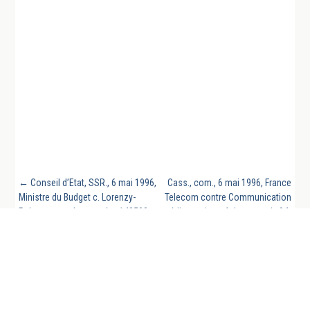
←
Conseil d’Etat, SSR., 6 mai 1996,
Cass., com., 6 mai 1996, France
Ministre du Budget c. Lorenzy-
Telecom contre Communication
Palanca, requête numéro 148503,
média service, n° de pourvoi : 94-
inédit au recueil.
13.347
→