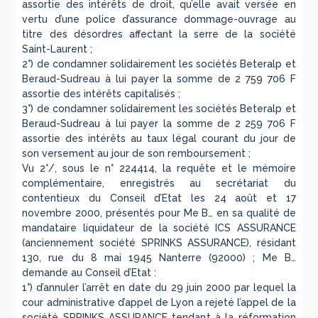
assortie des intérêts de droit, qu’elle avait versée en
vertu d’une police d’assurance dommage-ouvrage au
titre des désordres affectant la serre de la société
Saint-Laurent ;
2°) de condamner solidairement les sociétés Beteralp et
Beraud-Sudreau à lui payer la somme de 2 759 706 F
assortie des intérêts capitalisés ;
3°) de condamner solidairement les sociétés Beteralp et
Beraud-Sudreau à lui payer la somme de 2 259 706 F
assortie des intérêts au taux légal courant du jour de
son versement au jour de son remboursement ;
Vu 2°/, sous le n° 224414, la requête et le mémoire
complémentaire, enregistrés au secrétariat du
contentieux du Conseil d’Etat les 24 août et 17
novembre 2000, présentés pour Me B… en sa qualité de
mandataire liquidateur de la société ICS ASSURANCE
(anciennement société SPRINKS ASSURANCE), résidant
130, rue du 8 mai 1945 Nanterre (92000) ; Me B…
demande au Conseil d’Etat :
1°) d’annuler l’arrêt en date du 29 juin 2000 par lequel la
cour administrative d’appel de Lyon a rejeté l’appel de la
société SPRINKS ASSURANCE tendant à la réformation