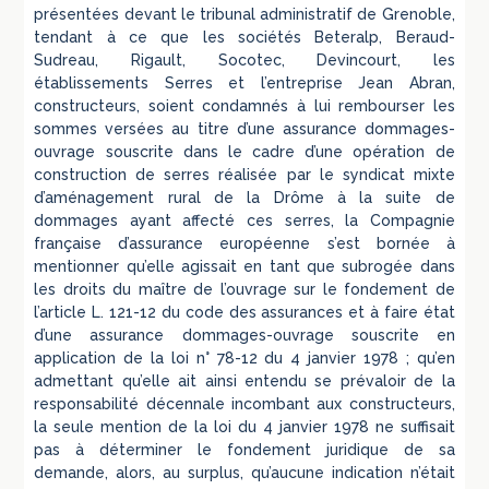
présentées devant le tribunal administratif de Grenoble,
tendant à ce que les sociétés Beteralp, Beraud-
Sudreau, Rigault, Socotec, Devincourt, les
établissements Serres et l’entreprise Jean Abran,
constructeurs, soient condamnés à lui rembourser les
sommes versées au titre d’une assurance dommages-
ouvrage souscrite dans le cadre d’une opération de
construction de serres réalisée par le syndicat mixte
d’aménagement rural de la Drôme à la suite de
dommages ayant affecté ces serres, la Compagnie
française d’assurance européenne s’est bornée à
mentionner qu’elle agissait en tant que subrogée dans
les droits du maître de l’ouvrage sur le fondement de
l’article L. 121-12 du code des assurances et à faire état
d’une assurance dommages-ouvrage souscrite en
application de la loi n° 78-12 du 4 janvier 1978 ; qu’en
admettant qu’elle ait ainsi entendu se prévaloir de la
responsabilité décennale incombant aux constructeurs,
la seule mention de la loi du 4 janvier 1978 ne suffisait
pas à déterminer le fondement juridique de sa
demande, alors, au surplus, qu’aucune indication n’était