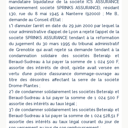
mandataire liquidateur de la société ICS ASSURANCE
(anciennement société SPRINKS ASSURANCE), résidant
130, rue du 8 mai 1945 à Nanterre (92000) ; Me B…
demande au Conseil d’Etat :
1°) d’annuler l’arrêt en date du 29 juin 2000 par lequel la
cour administrative d’appel de Lyon a rejeté l’appel de la
société SPRINKS ASSURANCE tendant à la réformation
du jugement du 30 mars 1995 du tribunal administratif
de Grenoble qui avait rejeté sa demande tendant à la
condamnation solidaire des sociétés Beteralp et
Beraud-Sudreau à lui payer la somme de 1 024 500 F,
assortie des intérêts de droit, qu’elle avait versée en
vertu d’une police d’assurance dommage-ouvrage au
titre des désordres affectant la serre de la société
Drome-Plantes ;
2°) de condamner solidairement les sociétés Beteralp et
Beraud-Sudreau à lui payer la somme de 1 024 500 F
assortie des intérêts au taux légal ;
3°) de condamner solidairement les sociétés Beteralp et
Beraud-Sudreau à lui payer la somme de 1 024 528,51 F
assortie des intérêts au taux légal courant du jour de
son versement au jour de son remboursement ;