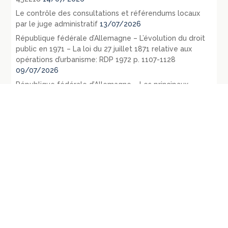
Le contrôle des consultations et référendums locaux
par le juge administratif
13/07/2026
République fédérale d’Allemagne – L’évolution du droit
public en 1971 – La loi du 27 juillet 1871 relative aux
opérations d’urbanisme: RDP 1972 p. 1107-1128
09/07/2026
République fédérale d’Allemagne – Les principaux
évènements législatifs et jurisprudentiels survenus en
1970: RDP 1972, p. 135-165
07/07/2026