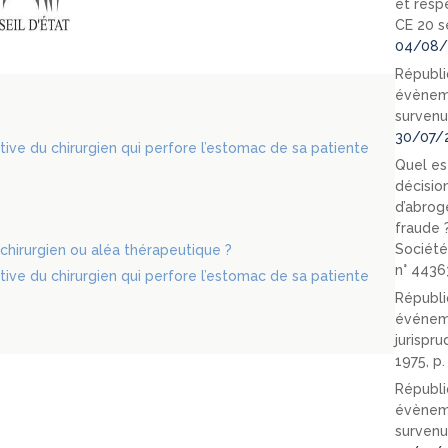
et resp
CE 20 s
04/08/
Républi
évèneme
survenu
30/07/
ive du chirurgien qui perfore l’estomac de sa patiente
Quel est
décision
d’abrog
fraude 
Société
chirurgien ou aléa thérapeutique ?
n° 4436
ive du chirurgien qui perfore l’estomac de sa patiente
Républi
événeme
jurispr
1975, p
Républi
évèneme
survenu