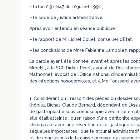
– la loi n° 91-647 du 10 juillet 1991 ;
– le code de justice administrative ;
Après avoir entendu en séance publique :
– le rapport de M. Lionel Collet, conseiller d’Etat,
– les conclusions de Mme Fabienne Lambolez, rappor
La parole ayant été donnée, avant et après les concl
MmeB…, à la SCP Didier, Pinet, avocat de l’Assistanc
Mathonnet, avocat de l’Office national d’indemnisat
des infections nosocomiales, et à Me Foussard, avoc
;
1. Considérant qu’il ressort des pièces du dossier s
l’hôpital Bichat-Claude Bernard, dépendant de l’Ass
de gastroplastie sous coelioscopie avec mise en plac
elle était atteinte ; qu’en raison d’une péritonite ap
chirurgicale avec une résection oeso-gastrique et g
séquelles importantes ; que le tribunal administratif
et de conclusions de la caisse primaire d’assuranc