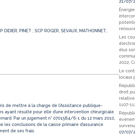
21/07/
Énergies
interco
potenti
renouve
CP DIDIER, PINET ; SCP ROGER, SEVAUX, MATHONNET,
Les cou
électro
élus so
communi
2022, C
Le cont
locaux p
Républi
droit pu
relativ
1107-11
is de mettre à la charge de l’Assistance publique-
s ayant résulté pour elle d’une intervention chirurgicale
Républi
 Bernard. Par un jugement n° 0701584/6-1 du 12 mars 2010,
évèneme
ue les conclusions de la caisse primaire d’assurance
survenu
ent de ses frais.
07/07/