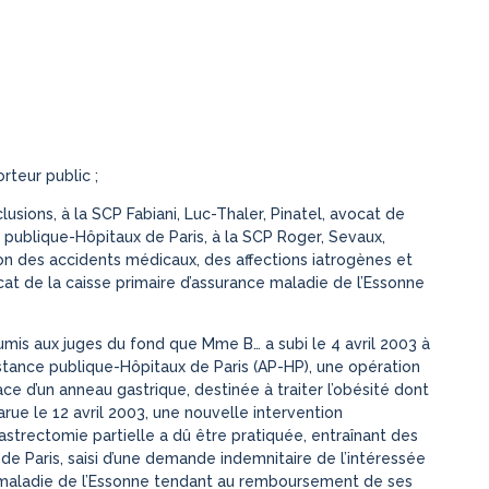
teur public ;
usions, à la SCP Fabiani, Luc-Thaler, Pinatel, avocat de
e publique-Hôpitaux de Paris, à la SCP Roger, Sevaux,
ion des accidents médicaux, des affections iatrogènes et
at de la caisse primaire d’assurance maladie de l’Essonne
oumis aux juges du fond que Mme B… a subi le 4 avril 2003 à
istance publique-Hôpitaux de Paris (AP-HP), une opération
e d’un anneau gastrique, destinée à traiter l’obésité dont
parue le 12 avril 2003, une nouvelle intervention
astrectomie partielle a dû être pratiquée, entraînant des
 de Paris, saisi d’une demande indemnitaire de l’intéressée
e maladie de l’Essonne tendant au remboursement de ses