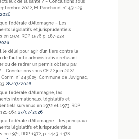
ectueux de la santé ? – Conclusions sous
eptembre 2022, M. Panchaud, n° 451129
2026
que fédérale d’Allemagne – Les
nts législatifs et jurisprudentiels
s en 1974: RDP 1976 p. 187-224
2026
 le délai pour agir d’un tiers contre la
 de l’autorité administrative refusant
er ou de retirer un permis obtenu par
? – Conclusions sous CE 22 juin 2022,
 Corim, n° 443625, Commune de Juvignac,
33
28/07/2026
que fédérale d’Allemagne, les
nts internationaux, législatifs et
udentiels survenus en 1972 et 1973, RDP
. 121-164
27/07/2026
que fédérale d’Allemagne – les principaux
nts législatifs et jurisprudentiels
s en 1971, RDP 1972, p. 1443-1478