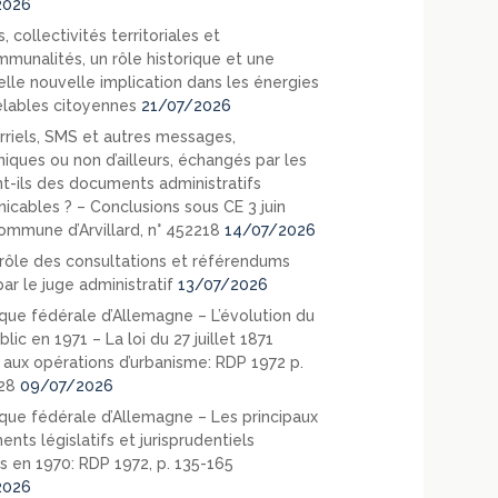
2026
, collectivités territoriales et
mmunalités, un rôle historique et une
elle nouvelle implication dans les énergies
lables citoyennes
21/07/2026
rriels, SMS et autres messages,
niques ou non d’ailleurs, échangés par les
nt-ils des documents administratifs
cables ? – Conclusions sous CE 3 juin
ommune d’Arvillard, n° 452218
14/07/2026
rôle des consultations et référendums
ar le juge administratif
13/07/2026
que fédérale d’Allemagne – L’évolution du
blic en 1971 – La loi du 27 juillet 1871
e aux opérations d’urbanisme: RDP 1972 p.
28
09/07/2026
que fédérale d’Allemagne – Les principaux
nts législatifs et jurisprudentiels
s en 1970: RDP 1972, p. 135-165
2026