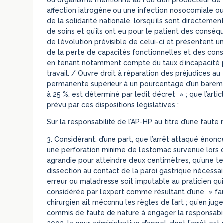
affection iatrogène ou une infection nosocomiale ouv
de la solidarité nationale, lorsqu’ils sont directem
de soins et qu’ils ont eu pour le patient des con
de l’évolution prévisible de celui-ci et présentent u
de la perte de capacités fonctionnelles et des con
en tenant notamment compte du taux d’incapacité p
travail. / Ouvre droit à réparation des préjudices au 
permanente supérieur à un pourcentage d’un barème 
à 25 %, est déterminé par ledit décret » ; que l’arti
prévu par ces dispositions législatives ;
Sur la responsabilité de l’AP-HP au titre d’une faute 
3. Considérant, d’une part, que l’arrêt attaqué énonc
une perforation minime de l’estomac survenue lors de 
agrandie pour atteindre deux centimètres, qu’une te
dissection au contact de la paroi gastrique nécessai
erreur ou maladresse soit imputable au praticien qui 
considérée par l’expert comme résultant d’une » faut
chirurgien ait méconnu les règles de l’art ; qu’en j
commis de faute de nature à engager la responsabilit
2003, la cour administrative d’appel, dont l’arrêt es