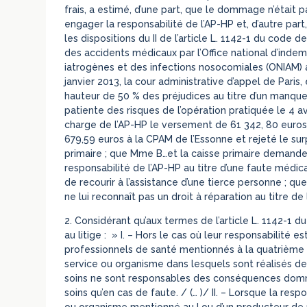
frais, a estimé, d’une part, que le dommage n’était
engager la responsabilité de l’AP-HP et, d’autre part
les dispositions du II de l’article L. 1142-1 du code
des accidents médicaux par l’Office national d’inde
iatrogènes et des infections nosocomiales (ONIAM) au 
janvier 2013, la cour administrative d’appel de Paris
hauteur de 50 % des préjudices au titre d’un manque
patiente des risques de l’opération pratiquée le 4 av
charge de l’AP-HP le versement de 61 342, 80 euros à
679,59 euros à la CPAM de l’Essonne et rejeté le sur
primaire ; que Mme B…et la caisse primaire demandent
responsabilité de l’AP-HP au titre d’une faute médic
de recourir à l’assistance d’une tierce personne ; q
ne lui reconnaît pas un droit à réparation au titre de 
2. Considérant qu’aux termes de l’article L. 1142-1 
au litige : » I. – Hors le cas où leur responsabilité 
professionnels de santé mentionnés à la quatrième 
service ou organisme dans lesquels sont réalisés de
soins ne sont responsables des conséquences domm
soins qu’en cas de faute. / (… )/ II. – Lorsque la res
ou organisme mentionné au I ou d’un producteur de 