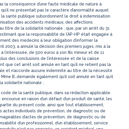
 pas la conséquence d’une faute médicale de nature à
, qu’il ne présentait pas le caractère d’anormalité auquel
 de la santé publique subordonnent le droit à indemnisation
mnisation des accidents médicaux, des affections
titre de la solidarité nationale ; que, par un arrêt du 31
, estimant que la responsabilité de l’AP-HP était engagée à
ment des médecins à leur obligation d’informer la
ril 2003, a annulé la décision des premiers juges, mis à la
 l’intéressée, de 500 euros à son fils mineur et de 11
plus des conclusions de l’intéressée et de la caisse
 que cet arrêt soit annulé en tant qu’il ne retient pas la
ale et n’accorde aucune indemnité au titre de la nécessité
ue Mme B…demande également qu’il soit annulé en tant qu’il
la solidarité nationale ;
du code de la santé publique, dans sa rédaction applicable
est encourue en raison d’un défaut d’un produit de santé, les
partie du présent code, ainsi que tout établissement,
s actes individuels de prévention, de diagnostic ou de
ageables d’actes de prévention, de diagnostic ou de
ponsabilité d’un professionnel, d’un établissement, service
produits n’est pas engagée, un accident médical, une