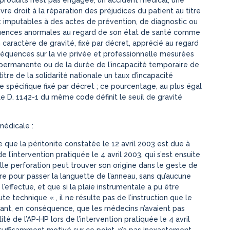
re droit à la réparation des préjudices du patient au titre
ent imputables à des actes de prévention, de diagnostic ou
séquences anormales au regard de son état de santé comme
n caractère de gravité, fixé par décret, apprécié au regard
séquences sur la vie privée et professionnelle mesurées
ermanente ou de la durée de l’incapacité temporaire de
titre de la solidarité nationale un taux d’incapacité
spécifique fixé par décret ; ce pourcentage, au plus égal
cle D. 1142-1 du même code définit le seuil de gravité
médicale :
e que la péritonite constatée le 12 avril 2003 est due à
l’intervention pratiquée le 4 avril 2003, qui s’est ensuite
lle perforation peut trouver son origine dans le geste de
re pour passer la languette de l’anneau, sans qu’aucune
l’effectue, et que si la plaie instrumentale a pu être
e technique « , il ne résulte pas de l’instruction que le
ugeant, en conséquence, que les médecins n’avaient pas
é de l’AP-HP lors de l’intervention pratiquée le 4 avril
t suffisamment motivé sur ce point, n’a pas inexactement