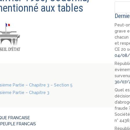
entionné aux tables
Dernie
Peut-on
grave e
chacun 
et resp
CE 20 s
04/08/
Républi
évèneme
survenu
30/07/
oisième Partie – Chapitre 3 – Section 5
Quel est
oisième Partie – Chapitre 3
décision
d’abrog
fraude 
Société
QUE FRANCAISE
n° 4436
 PEUPLE FRANCAIS
Républi