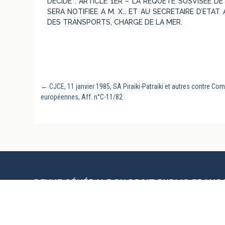
DECIDE : ARTICLE 1ER – LA REQUETE SUSVISEE DE
SERA NOTIFIEE A M. X… ET AU SECRETAIRE D’ETA
DES TRANSPORTS, CHARGE DE LA MER.
←
CJCE, 11 janvier 1985, SA Piraiki-Patraiki et autres contre
européennes, Aff. n°C-11/82
REVUE GÉNÉRALE DU DROIT PUBLIC FRANC
UN SITE DE LA CHAIRE DE DROIT PUBLIC F
L’UNIVERSITÉ DE LA SARRE