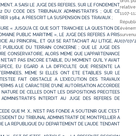
droit pu
MENT, A SAISI LE JUGE DES REFERES, SUR LE FONDEMENT
relativ
102 DU CODE DES TRIBUNAUX ADMINISTRATIFS ; QUE CE
1107-11
IER 1984, A PRESCRIT LA SUSPENSION DES TRAVAUX ;
Républi
URE « JUSQU’A CE QUE SOIT TRANCHEE LA QUESTION DE
évèneme
OMAINE PUBLIC MARITIME », LE JUGE DES REFERES A PRIS
survenu
IE AU PRINCIPAL, ET QUI SE RATTACHAIT AU LITIGE, AU
07/07/
 PUBLIQUE DU TERRAIN CONCERNE ; QUE LE JUGE DES
RE CONSERVATOIRE, ALORS MEME QUE L’APPARTENANCE
N’ETAIT PAS ENCORE ETABLIE, DU MOMENT QU’IL Y AVAIT
ESPECE, EU EGARD A LA DIFFICULTE QUE PRESENTE LA
ERMINEES, MEME SI ELLES ONT ETE ETABLIES SUR LE
TESTEE FAIT OBSTACLE A L’EXECUTION DES TRAVAUX
 PERMIS A LE CARACTERE D’UNE AUTORISATION ACCORDEE
LA NATURE DE CELLES DONT LES DISPOSITIONS PRECITEES
 ADMINISTRATIFS INTERDIT AU JUGE DES REFERES DE
CEDE QUE M. X… N’EST PAS FONDE A SOUTENIR QUE C’EST
ESIDENT DU TRIBUNAL ADMINISTRATIF DE MONTPELLIER A
 DE LA REPUBLIQUE DU DEPARTEMENT DE L’AUDE TENDANT