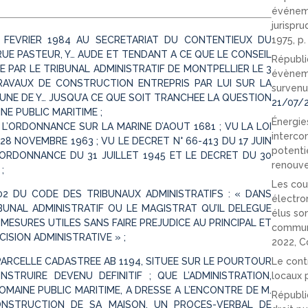
événeme
jurispr
 FEVRIER 1984 AU SECRETARIAT DU CONTENTIEUX DU
1975, p
RUE PASTEUR, Y… AUDE ET TENDANT A CE QUE LE CONSEIL
Républi
E PAR LE TRIBUNAL ADMINISTRATIF DE MONTPELLIER LE 3
évèneme
TRAVAUX DE CONSTRUCTION ENTREPRIS PAR LUI SUR LA
survenu
MUNE DE Y… JUSQU’A CE QUE SOIT TRANCHEE LA QUESTION
21/07/
E PUBLIC MARITIME ;
Énergies
 L’ORDONNANCE SUR LA MARINE D’AOUT 1681 ; VU LA LOI
interco
U 28 NOVEMBRE 1963 ; VU LE DECRET N° 66-413 DU 17 JUIN
potenti
L’ORDONNANCE DU 31 JUILLET 1945 ET LE DECRET DU 30
renouve
;
Les cou
102 DU CODE DES TRIBUNAUX ADMINISTRATIFS : « DANS
électro
BUNAL ADMINISTRATIF OU LE MAGISTRAT QU’IL DELEGUE
élus so
MESURES UTILES SANS FAIRE PREJUDICE AU PRINCIPAL ET
communi
ISION ADMINISTRATIVE » ;
2022, C
 PARCELLE CADASTREE AB 1194, SITUEE SUR LE POURTOUR
Le cont
STRUIRE DEVENU DEFINITIF ; QUE L’ADMINISTRATION,
locaux p
MAINE PUBLIC MARITIME, A DRESSE A L’ENCONTRE DE M.
Républi
ONSTRUCTION DE SA MAISON, UN PROCES-VERBAL DE