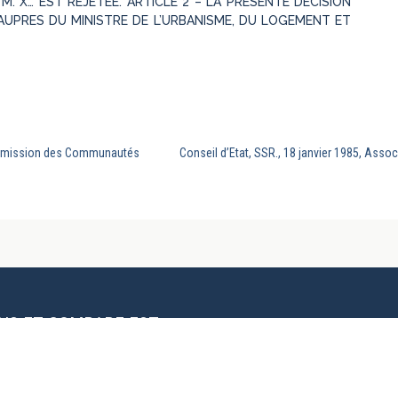
 M. X… EST REJETEE. ARTICLE 2 – LA PRESENTE DECISION
T AUPRES DU MINISTRE DE L’URBANISME, DU LOGEMENT ET
 Commission des Communautés
Conseil d’Etat, SSR., 18 janvier 1985, Assoc
AIS ET COMPARE EST
Organes scientifiques de la
RANÇAIS DE
revue
Charte éditoriale