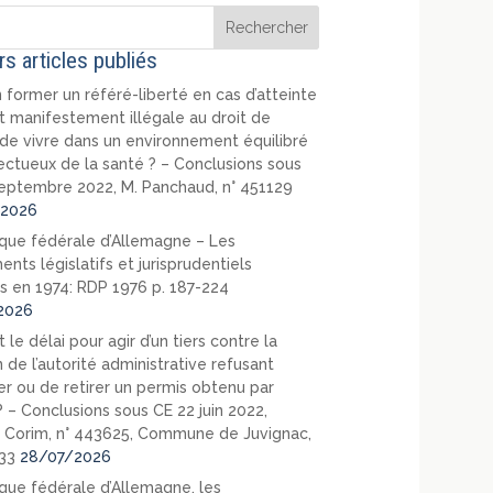
rs articles publiés
 former un référé-liberté en cas d’atteinte
t manifestement illégale au droit de
de vivre dans un environnement équilibré
ectueux de la santé ? – Conclusions sous
eptembre 2022, M. Panchaud, n° 451129
2026
que fédérale d’Allemagne – Les
nts législatifs et jurisprudentiels
s en 1974: RDP 1976 p. 187-224
2026
 le délai pour agir d’un tiers contre la
 de l’autorité administrative refusant
er ou de retirer un permis obtenu par
? – Conclusions sous CE 22 juin 2022,
 Corim, n° 443625, Commune de Juvignac,
33
28/07/2026
que fédérale d’Allemagne, les