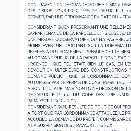
CONTRAVENTION DE GRANDE VOIRIE ET, SIMULTANE
DES DISPOSITIONS PRECITEES DE L’ARTICLE R. 
DERNIER, PAR UNE ORDONNANCE EN DATE DU 3 FEVR
CONSIDERANT QU’EN PRESCRIVANT UNE TELLE MES
L’APPARTENANCE DE LA PARCELLE LITIGIEUSE AU D
UNE MESURE CONSERVATOIRE QUI N’A PAS PREJUDIC
MOINS EVENTUEL, PORTANT SUR LA DOMANIALITE
REFERES A PU LEGALEMENT PRENDRE CETTE MESU
AU DOMAINE PUBLIC DE LA PARCELLE DONT S’AGIT 
URGENCE ; QUE TEL ETAIT BIEN LE CAS, EN L’
DEMOLITION ULTERIEURE DES CONSTRUCTIONS T
DOMAINE PUBLIC ; QUE, SI L’ORDONNANCE CON
AUTORISES PAR LE PERMIS DE CONSTRUIRE, LEDIT
A SON TITULAIRE, MAIS NON D’UNE DECISION DE 
DE L’ARTICLE R. 102 DU CODE DES TRIBUNAUX
PARALYSER L’EXECUTION ;
CONSIDERANT QU’IL RESULTE DE TOUT CE QUI PRE
A TORT QUE, PAR L’ORDONNANCE ATTAQUEE, LE PR
ACCUEILLI LA DEMANDE DU PREFET, COMMISSAIRE
A LA SUSPENSION DES TRAVAUX LITIGIEUX ;