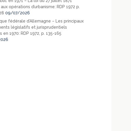
blic en 1971 – La loi du 27 juillet 1871
e aux opérations d’urbanisme: RDP 1972 p.
28
09/07/2026
que fédérale d’Allemagne – Les principaux
nts législatifs et jurisprudentiels
s en 1970: RDP 1972, p. 135-165
2026