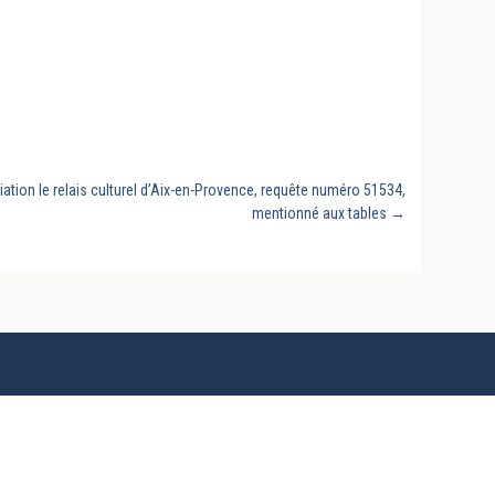
iation le relais culturel d’Aix-en-Provence, requête numéro 51534,
mentionné aux tables
→
Revues, conclusions sous arrêts du
Conseil d'État, doctrine, manuels et
thèses universitaires, rééditions des
grands auteurs classiques,