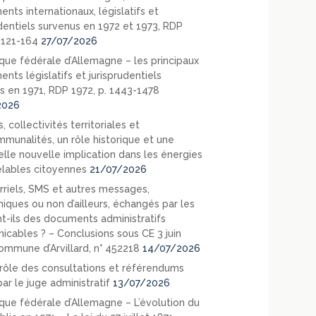
nts internationaux, législatifs et
udentiels survenus en 1972 et 1973, RDP
. 121-164
27/07/2026
que fédérale d’Allemagne – les principaux
nts législatifs et jurisprudentiels
s en 1971, RDP 1972, p. 1443-1478
2026
, collectivités territoriales et
mmunalités, un rôle historique et une
elle nouvelle implication dans les énergies
lables citoyennes
21/07/2026
rriels, SMS et autres messages,
niques ou non d’ailleurs, échangés par les
nt-ils des documents administratifs
cables ? – Conclusions sous CE 3 juin
ommune d’Arvillard, n° 452218
14/07/2026
rôle des consultations et référendums
ar le juge administratif
13/07/2026
que fédérale d’Allemagne – L’évolution du