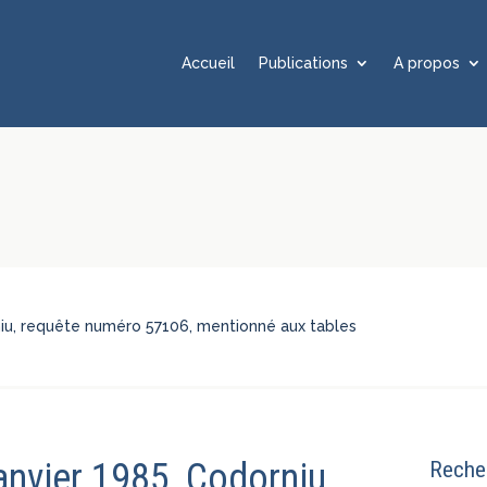
Accueil
Publications
A propos
rniu, requête numéro 57106, mentionné aux tables
janvier 1985, Codorniu,
Recher