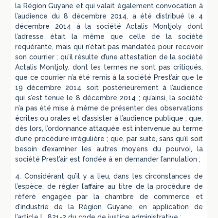
la Région Guyane et qui valait également convocation à
l’audience du 8 décembre 2014, a été distribué le 4
décembre 2014 à la société Actalis Montjoly dont
l’adresse était la même que celle de la société
requérante, mais qui n’était pas mandatée pour recevoir
son courrier ; qu’il résulte d’une attestation de la société
Actalis Montjoly, dont les termes ne sont pas critiqués,
que ce courrier n’a été remis à la société Prest’air que le
19 décembre 2014, soit postérieurement à l’audience
qui s’est tenue le 8 décembre 2014 ; qu’ainsi, la société
n’a pas été mise à même de présenter des observations
écrites ou orales et d’assister à l’audience publique ; que,
dès lors, l’ordonnance attaquée est intervenue au terme
d’une procédure irrégulière ; que, par suite, sans qu’il soit
besoin d’examiner les autres moyens du pourvoi, la
société Prest’air est fondée à en demander l’annulation ;
4. Considérant qu’il y a lieu, dans les circonstances de
l’espèce, de régler l’affaire au titre de la procédure de
référé engagée par la chambre de commerce et
d’industrie de la Région Guyane, en application de
l’article L. 821-2 du code de justice administrative ;