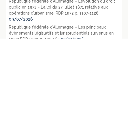
République fédérale d’Allemagne – L’évolution du droit
public en 1971 – La loi du 27 juillet 1871 relative aux
opérations d’urbanisme: RDP 1972 p. 1107-1128
09/07/2026
République fédérale d’Allemagne – Les principaux
évènements législatifs et jurisprudentiels survenus en
1970: RDP 1972, p. 135-165
07/07/2026