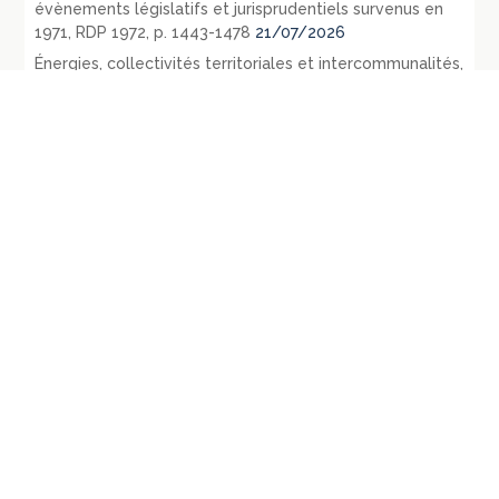
évènements législatifs et jurisprudentiels survenus en
1971, RDP 1972, p. 1443-1478
21/07/2026
Énergies, collectivités territoriales et intercommunalités,
un rôle historique et une potentielle nouvelle
implication dans les énergies renouvelables citoyennes
21/07/2026
Les courriels, SMS et autres messages, électroniques ou
non d’ailleurs, échangés par les élus sont-ils des
documents administratifs communicables ? –
Conclusions sous CE 3 juin 2022, Commune d’Arvillard, n°
452218
14/07/2026
Le contrôle des consultations et référendums locaux
par le juge administratif
13/07/2026
République fédérale d’Allemagne – L’évolution du droit
public en 1971 – La loi du 27 juillet 1871 relative aux
opérations d’urbanisme: RDP 1972 p. 1107-1128
09/07/2026
République fédérale d’Allemagne – Les principaux
évènements législatifs et jurisprudentiels survenus en
1970: RDP 1972, p. 135-165
07/07/2026