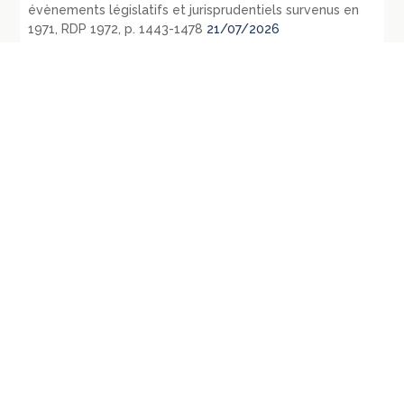
évènements législatifs et jurisprudentiels survenus en
1971, RDP 1972, p. 1443-1478
21/07/2026
Énergies, collectivités territoriales et intercommunalités,
un rôle historique et une potentielle nouvelle
implication dans les énergies renouvelables citoyennes
21/07/2026
Les courriels, SMS et autres messages, électroniques ou
non d’ailleurs, échangés par les élus sont-ils des
documents administratifs communicables ? –
Conclusions sous CE 3 juin 2022, Commune d’Arvillard, n°
452218
14/07/2026
Le contrôle des consultations et référendums locaux
par le juge administratif
13/07/2026
République fédérale d’Allemagne – L’évolution du droit
public en 1971 – La loi du 27 juillet 1871 relative aux
opérations d’urbanisme: RDP 1972 p. 1107-1128
09/07/2026
République fédérale d’Allemagne – Les principaux
évènements législatifs et jurisprudentiels survenus en
1970: RDP 1972, p. 135-165
07/07/2026