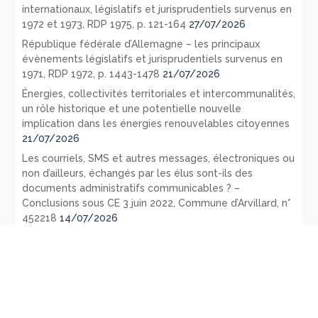
internationaux, législatifs et jurisprudentiels survenus en
1972 et 1973, RDP 1975, p. 121-164
27/07/2026
République fédérale d’Allemagne – les principaux
évènements législatifs et jurisprudentiels survenus en
1971, RDP 1972, p. 1443-1478
21/07/2026
Énergies, collectivités territoriales et intercommunalités,
un rôle historique et une potentielle nouvelle
implication dans les énergies renouvelables citoyennes
21/07/2026
Les courriels, SMS et autres messages, électroniques ou
non d’ailleurs, échangés par les élus sont-ils des
documents administratifs communicables ? –
Conclusions sous CE 3 juin 2022, Commune d’Arvillard, n°
452218
14/07/2026
Le contrôle des consultations et référendums locaux
par le juge administratif
13/07/2026
République fédérale d’Allemagne – L’évolution du droit
public en 1971 – La loi du 27 juillet 1871 relative aux
opérations d’urbanisme: RDP 1972 p. 1107-1128
09/07/2026