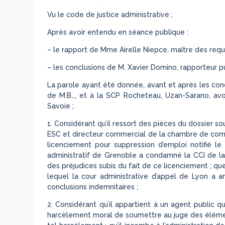
Vu le code de justice administrative ;
Après avoir entendu en séance publique :
– le rapport de Mme Airelle Niepce, maître des requ
– les conclusions de M. Xavier Domino, rapporteur pu
La parole ayant été donnée, avant et après les conc
de M.B…, et à la SCP Rocheteau, Uzan-Sarano, av
Savoie ;
1. Considérant qu’il ressort des pièces du dossier s
ESC et directeur commercial de la chambre de commerc
licenciement pour suppression d’emploi notifié le 
administratif de Grenoble a condamné la CCI de la
des préjudices subis du fait de ce licenciement ; que
lequel la cour administrative d’appel de Lyon a an
conclusions indemnitaires ;
2. Considérant qu’il appartient à un agent public q
harcèlement moral de soumettre au juge des élément