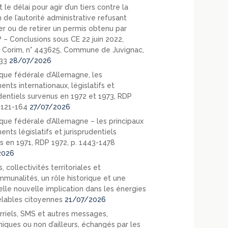
 le délai pour agir d’un tiers contre la
 de l’autorité administrative refusant
er ou de retirer un permis obtenu par
? – Conclusions sous CE 22 juin 2022,
 Corim, n° 443625, Commune de Juvignac,
33
28/07/2026
que fédérale d’Allemagne, les
nts internationaux, législatifs et
udentiels survenus en 1972 et 1973, RDP
. 121-164
27/07/2026
que fédérale d’Allemagne – les principaux
nts législatifs et jurisprudentiels
s en 1971, RDP 1972, p. 1443-1478
2026
, collectivités territoriales et
mmunalités, un rôle historique et une
elle nouvelle implication dans les énergies
lables citoyennes
21/07/2026
rriels, SMS et autres messages,
niques ou non d’ailleurs, échangés par les