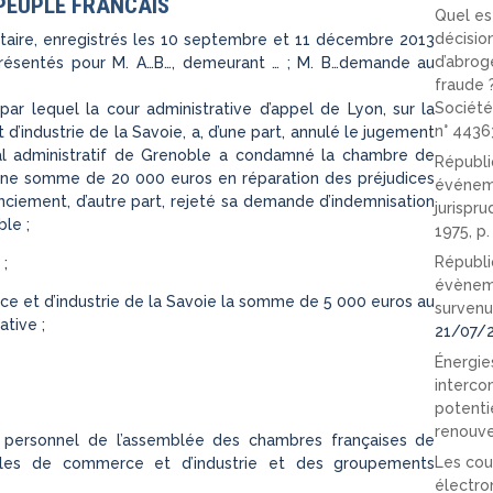
PEUPLE FRANCAIS
Quel est
décision
aire, enregistrés les 10 septembre et 11 décembre 2013
d’abrog
 présentés pour M. A…B…, demeurant … ; M. B…demande au
fraude 
Société
3 par lequel la cour administrative d’appel de Lyon, sur la
n° 4436
industrie de la Savoie, a, d’une part, annulé le jugement
al administratif de Grenoble a condamné la chambre de
Républi
 une somme de 20 000 euros en réparation des préjudices
événeme
cenciement, d’autre part, rejeté sa demande d’indemnisation
jurispr
le ;
1975, p
Républi
 ;
évèneme
e et d’industrie de la Savoie la somme de 5 000 euros au
survenu
ative ;
21/07/
Énergies
interco
potenti
renouve
 du personnel de l’assemblée des chambres françaises de
Les cou
ales de commerce et d’industrie et des groupements
électro