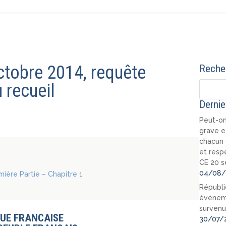
octobre 2014, requête
Recher
 recueil
Dernie
Peut-on
grave e
chacun 
et resp
CE 20 s
04/08/
emière Partie – Chapitre 1
Républi
évèneme
survenu
UE FRANCAISE
30/07/