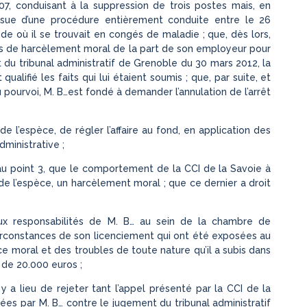
, conduisant à la suppression de trois postes mais, en
issue d’une procédure entièrement conduite entre le 26
e où il se trouvait en congés de maladie ; que, dès lors,
its de harcèlement moral de la part de son employeur pour
nt du tribunal administratif de Grenoble du 30 mars 2012, la
alifié les faits qui lui étaient soumis ; que, par suite, et
u pourvoi, M. B…est fondé à demander l’annulation de l’arrêt
 de l’espèce, de régler l’affaire au fond, en application des
dministrative ;
it au point 3, que le comportement de la CCI de la Savoie à
 de l’espèce, un harcèlement moral ; que ce dernier a droit
aux responsabilités de M. B… au sein de la chambre de
irconstances de son licenciement qui ont été exposées au
dice moral et des troubles de toute nature qu’il a subis dans
 de 20.000 euros ;
 y a lieu de rejeter tant l’appel présenté par la CCI de la
ées par M. B… contre le jugement du tribunal administratif