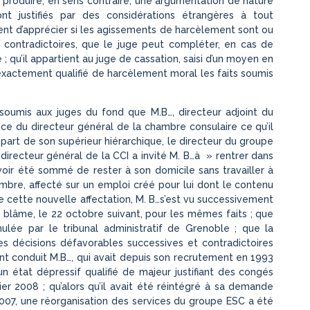
de produire, en sens contraire, une argumentation de nature
 justifiés par des considérations étrangères à tout
vient d’apprécier si les agissements de harcèlement sont ou
contradictoires, que le juge peut compléter, en cas de
; qu’il appartient au juge de cassation, saisi d’un moyen en
n exactement qualifié de harcèlement moral les faits soumis
 soumis aux juges du fond que M.B…, directeur adjoint du
ance du directeur général de la chambre consulaire ce qu’il
a part de son supérieur hiérarchique, le directeur du groupe
e directeur général de la CCI a invité M. B…à » rentrer dans
oir été sommé de rester à son domicile sans travailler à
mbre, affecté sur un emploi créé pour lui dont le contenu
de cette nouvelle affectation, M. B…s’est vu successivement
un blâme, le 22 octobre suivant, pour les mêmes faits ; que
lée par le tribunal administratif de Grenoble ; que la
es décisions défavorables successives et contradictoires
nt conduit M.B…, qui avait depuis son recrutement en 1993
 état dépressif qualifié de majeur justifiant des congés
r 2008 ; qu’alors qu’il avait été réintégré à sa demande
007, une réorganisation des services du groupe ESC a été