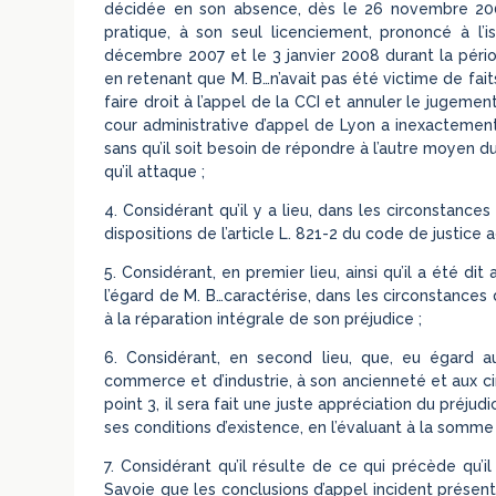
décidée en son absence, dès le 26 novembre 2007
pratique, à son seul licenciement, prononcé à l’
décembre 2007 et le 3 janvier 2008 durant la périod
en retenant que M. B…n’avait pas été victime de fa
faire droit à l’appel de la CCI et annuler le jugeme
cour administrative d’appel de Lyon a inexactement qu
sans qu’il soit besoin de répondre à l’autre moyen d
qu’il attaque ;
4. Considérant qu’il y a lieu, dans les circonstances
dispositions de l’article L. 821-2 du code de justice a
5. Considérant, en premier lieu, ainsi qu’il a été d
l’égard de M. B…caractérise, dans les circonstances
à la réparation intégrale de son préjudice ;
6. Considérant, en second lieu, que, eu égard 
commerce et d’industrie, à son ancienneté et aux c
point 3, il sera fait une juste appréciation du préju
ses conditions d’existence, en l’évaluant à la somme
7. Considérant qu’il résulte de ce qui précède qu’il
Savoie que les conclusions d’appel incident présent