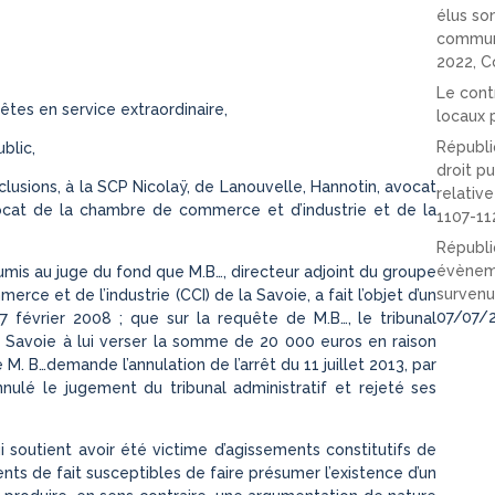
élus so
communi
2022, C
Le cont
êtes en service extraordinaire,
locaux p
Républi
blic,
droit pu
lusions, à la SCP Nicolaÿ, de Lanouvelle, Hannotin, avocat
relativ
ocat de la chambre de commerce et d’industrie et de la
1107-11
Républi
évèneme
oumis au juge du fond que M.B…, directeur adjoint du groupe
survenu
e et de l’industrie (CCI) de la Savoie, a fait l’objet d’un
07/07/
7 février 2008 ; que sur la requête de M.B…, le tribunal
 Savoie à lui verser la somme de 20 000 euros en raison
 M. B…demande l’annulation de l’arrêt du 11 juillet 2013, par
nulé le jugement du tribunal administratif et rejeté ses
ui soutient avoir été victime d’agissements constitutifs de
s de fait susceptibles de faire présumer l’existence d’un