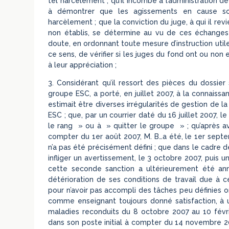
tel harcèlement ; qu’il incombe à l’administration 
à démontrer que les agissements en cause sont
harcèlement ; que la conviction du juge, à qui il re
non établis, se détermine au vu de ces échanges 
doute, en ordonnant toute mesure d’instruction utile 
ce sens, de vérifier si les juges du fond ont ou no
à leur appréciation ;
3. Considérant qu’il ressort des pièces du dossier
groupe ESC, a porté, en juillet 2007, à la connaiss
estimait être diverses irrégularités de gestion de l
ESC ; que, par un courrier daté du 16 juillet 2007, l
le rang » ou à » quitter le groupe » ; qu’après av
compter du 1er août 2007, M. B…a été, le 1er septe
n’a pas été précisément défini ; que dans le cadre 
infliger un avertissement, le 3 octobre 2007, puis 
cette seconde sanction a ultérieurement été annu
détérioration de ses conditions de travail due à c
pour n’avoir pas accompli des tâches peu définies o
comme enseignant toujours donné satisfaction, à un
maladies reconduits du 8 octobre 2007 au 10 févrie
dans son poste initial à compter du 14 novembre 2