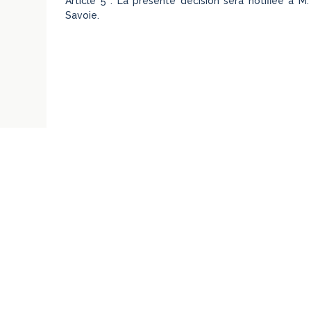
Article 5 : La présente décision sera notifiée à 
Savoie.
←
Conseil d’Etat, SSR., 28 octobre 2014, Fédération française d
373051
REVUE GÉNÉRALE DU DROIT PUBLIC FRANC
UN SITE DE LA CHAIRE DE DROIT PUBLIC F