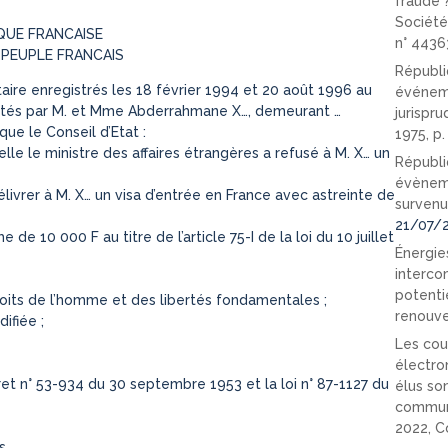
fraude 
Société
QUE FRANCAISE
n° 4436
 PEUPLE FRANCAIS
Républi
re enregistrés les 18 février 1994 et 20 août 1996 au
événeme
sentés par M. et Mme Abderrahmane X…, demeurant …
jurispr
ue le Conseil d’Etat :
1975, p
lle le ministre des affaires étrangères a refusé à M. X… un
Républi
évèneme
élivrer à M. X… un visa d’entrée en France avec astreinte de
survenu
21/07/
e 10 000 F au titre de l’article 75-I de la loi du 10 juillet
Énergies
interco
potenti
its de l’homme et des libertés fondamentales ;
renouve
ifiée ;
Les cou
électro
cret n° 53-934 du 30 septembre 1953 et la loi n° 87-1127 du
élus so
communi
2022, C
s,