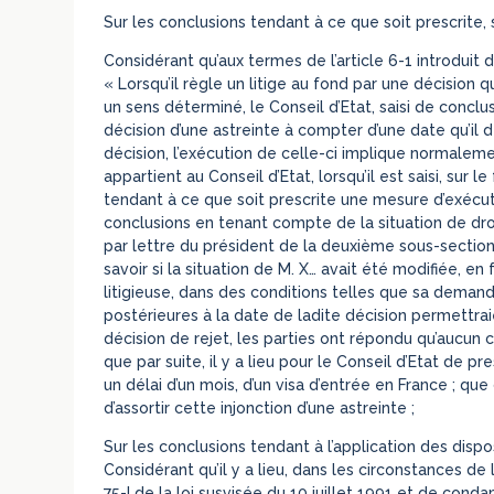
Sur les conclusions tendant à ce que soit prescrite, s
Considérant qu’aux termes de l’article 6-1 introduit da
« Lorsqu’il règle un litige au fond par une décisio
un sens déterminé, le Conseil d’Etat, saisi de conclu
décision d’une astreinte à compter d’une date qu’il 
décision, l’exécution de celle-ci implique normalement
appartient au Conseil d’Etat, lorsqu’il est saisi, sur
tendant à ce que soit prescrite une mesure d’exécut
conclusions en tenant compte de la situation de droit
par lettre du président de la deuxième sous-section 
savoir si la situation de M. X… avait été modifiée, en 
litigieuse, dans des conditions telles que sa deman
postérieures à la date de ladite décision permettr
décision de rejet, les parties ont répondu qu’aucun c
que par suite, il y a lieu pour le Conseil d’Etat de p
un délai d’un mois, d’un visa d’entrée en France ; que 
d’assortir cette injonction d’une astreinte ;
Sur les conclusions tendant à l’application des disposit
Considérant qu’il y a lieu, dans les circonstances de l
75-I de la loi susvisée du 10 juillet 1991 et de con