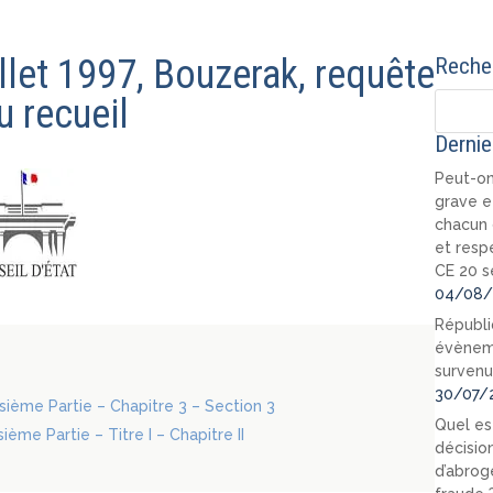
uillet 1997, Bouzerak, requête
Recher
 recueil
Dernie
Peut-on
grave e
chacun 
et resp
CE 20 s
04/08/
Républi
évèneme
survenu
30/07/
oisième Partie – Chapitre 3 – Section 3
Quel est
ième Partie – Titre I – Chapitre II
décision
d’abrog