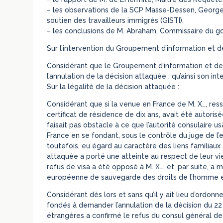
– les observations de la SCP Masse-Dessen, George
soutien des travailleurs immigrés (GISTI),
– les conclusions de M. Abraham, Commissaire du g
Sur l’intervention du Groupement d’information et de
Considérant que le Groupement d’information et de so
l’annulation de la décision attaquée ; qu’ainsi son in
Sur la légalité de la décision attaquée :
Considérant que si la venue en France de M. X…, ressor
certificat de résidence de dix ans, avait été autori
faisait pas obstacle à ce que l’autorité consulaire us
France en se fondant, sous le contrôle du juge de l’e
toutefois, eu égard au caractère des liens familiaux 
attaquée a porté une atteinte au respect de leur vi
refus de visa a été opposé à M. X…, et, par suite, a 
européenne de sauvegarde des droits de l’homme e
Considérant dès lors et sans qu’il y ait lieu d’ordon
fondés à demander l’annulation de la décision du 22
étrangères a confirmé le refus du consul général de F