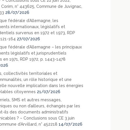
? – Conclusions sous CE 22 juin 2022,
 Corim, n° 443625, Commune de Juvignac,
33
28/07/2026
que fédérale d’Allemagne, les
nts internationaux, législatifs et
udentiels survenus en 1972 et 1973, RDP
. 121-164
27/07/2026
que fédérale d’Allemagne – les principaux
nts législatifs et jurisprudentiels
s en 1971, RDP 1972, p. 1443-1478
2026
, collectivités territoriales et
mmunalités, un rôle historique et une
elle nouvelle implication dans les énergies
lables citoyennes
21/07/2026
rriels, SMS et autres messages,
niques ou non d’ailleurs, échangés par les
nt-ils des documents administratifs
cables ? – Conclusions sous CE 3 juin
ommune d’Arvillard, n° 452218
14/07/2026