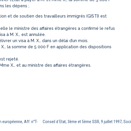
ns les dépens ;
ion et de soutien des travailleurs immigrés (GISTI) est
lle le ministre des affaires étrangères a confirmé le refus
isa à M. X… est annulée.
élivrer un visa à M. X… dans un délai d’un mois.
e X… la somme de 5 000 F en application des dispositions
st rejeté.
t Mme X… et au ministre des affaires étrangères.
n européenne, Aff. n°T-
Conseil d´Etat, 3ème et 5ème SSR, 9 juillet 1997, So