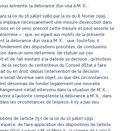
ous astreinte, la délivrance d’un visa à M. X… :
ns la loi du 16 juillet 1980 par la loi du 8 février 1995 :
n qui implique nécessairement une mesure d’exécution dans
sions en ce sens, prescrit cette mesure et peut assortir sa
détermine » ; que, eu égard aux motifs de la présente
 la délivrance d’un visa à M. X… ; que, toutefois, il
 le fondement des dispositions précitées, de conclusions
ion dans un sens déterminé, de statuer sur ces
 et de fait existant à la datede sa décision ; qu’invitées
de la section du contentieux du Conseil d’Etat à faire
fait ou en droit, depuis l’intervention de la décision
de serait devenue sans objet, ou que des circonstances
aient désormais de fonder légalement une nouvelle
hangement n’était intervenu dans la situation de M. X… ;
rescrire à l’autorité compétente la délivrance à M. X…, dans
dans les circonstances de l’espèce, il n’y a pas lieu
ions de l’article 75-I de la loi du 10 juillet 1991 :
’espèce, de faire application des dispositions de l’article
damner l’Etat à payer à M. et Mme X… la somme de 5 000 F