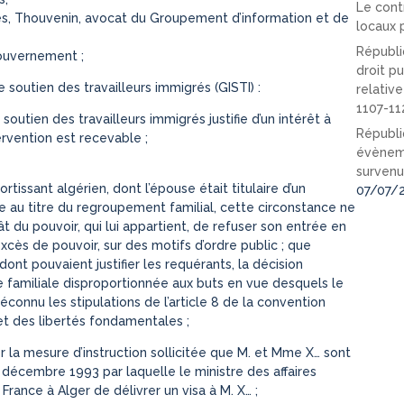
Le cont
s, Thouvenin, avocat du Groupement d’information et de
locaux p
Républi
ouvernement ;
droit pu
 soutien des travailleurs immigrés (GISTI) :
relativ
1107-11
utien des travailleurs immigrés justifie d’un intérêt à
Républi
tervention est recevable ;
évèneme
survenu
tissant algérien, dont l’épouse était titulaire d’un
07/07/
sée au titre du regroupement familial, cette circonstance ne
ât du pouvoir, qui lui appartient, de refuser son entrée en
xcès de pouvoir, sur des motifs d’ordre public ; que
dont pouvaient justifier les requérants, la décision
e familiale disproportionnée aux buts en vue desquels le
méconnu les stipulations de l’article 8 de la convention
t des libertés fondamentales ;
ner la mesure d’instruction sollicitée que M. et Mme X… sont
 décembre 1993 par laquelle le ministre des affaires
rance à Alger de délivrer un visa à M. X… ;