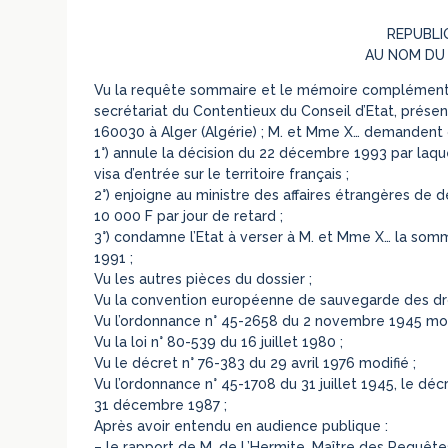
REPUBLI
AU NOM DU
Vu la requête sommaire et le mémoire complémentai
secrétariat du Contentieux du Conseil d’Etat, pré
160030 à Alger (Algérie) ; M. et Mme X… demandent q
1°) annule la décision du 22 décembre 1993 par laque
visa d’entrée sur le territoire français ;
2°) enjoigne au ministre des affaires étrangères de d
10 000 F par jour de retard ;
3°) condamne l’Etat à verser à M. et Mme X… la somme d
1991 ;
Vu les autres pièces du dossier ;
Vu la convention européenne de sauvegarde des dro
Vu l’ordonnance n° 45-2658 du 2 novembre 1945 mod
Vu la loi n° 80-539 du 16 juillet 1980 ;
Vu le décret n° 76-383 du 29 avril 1976 modifié ;
Vu l’ordonnance n° 45-1708 du 31 juillet 1945, le dé
31 décembre 1987 ;
Après avoir entendu en audience publique :
– le rapport de M. de L’Hermite, Maître des Requête