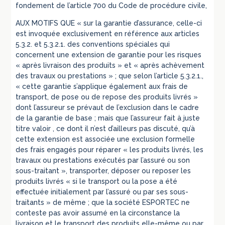
fondement de l’article 700 du Code de procédure civile,
AUX MOTIFS QUE « sur la garantie d’assurance, celle-ci
est invoquée exclusivement en référence aux articles
5.3.2. et 5.3.2.1. des conventions spéciales qui
concernent une extension de garantie pour les risques
« après livraison des produits » et « après achèvement
des travaux ou prestations » ; que selon l’article 5.3.2.1.,
« cette garantie s’applique également aux frais de
transport, de pose ou de repose des produits livrés »
dont l’assureur se prévaut de l’exclusion dans le cadre
de la garantie de base ; mais que l’assureur fait à juste
titre valoir , ce dont il n’est d’ailleurs pas discuté, qu’à
cette extension est associée une exclusion formelle
des frais engagés pour réparer « les produits livrés, les
travaux ou prestations exécutés par l’assuré ou son
sous-traitant », transporter, déposer ou reposer les
produits livrés « si le transport ou la pose a été
effectuée initialement par l’assuré ou par ses sous-
traitants » de même ; que la société ESPORTEC ne
conteste pas avoir assumé en la circonstance la
livraison et le transport des produits elle-même ou par