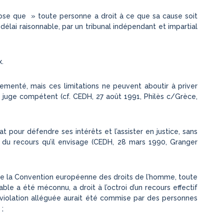
spose que » toute personne a droit à ce que sa cause soit
lai raisonnable, par un tribunal indépendant et impartial
x.
lementé, mais ces limitations ne peuvent aboutir à priver
 le juge compétent (cf. CEDH, 27 août 1991, Philès c/Grèce,
at pour défendre ses intérêts et l’assister en justice, sans
s du recours qu’il envisage (CEDH, 28 mars 1990, Granger
13 de la Convention européenne des droits de l’homme, toute
le a été méconnu, a droit à l’octroi d’un recours effectif
violation alléguée aurait été commise par des personnes
 ;