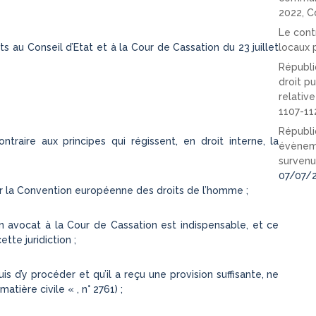
2022, C
Le cont
locaux p
s au Conseil d’Etat et à la Cour de Cassation du 23 juillet
Républi
droit pu
relativ
1107-11
Républi
ntraire aux principes qui régissent, en droit interne, la
évèneme
survenu
07/07/
ar la Convention européenne des droits de l’homme ;
n avocat à la Cour de Cassation est indispensable, et ce
tte juridiction ;
quis d’y procéder et qu’il a reçu une provision suffisante, ne
tière civile « , n° 2761) ;