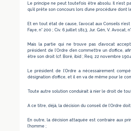
Le principe ne peut toutefois être absolu. Il n’est 
qu’il prête son concours lors d’une procédure dont l
Et en tout état de cause, l’avocat aux Conseils n’est 
Faye, n° 200 ; Civ. 6 juillet 1813, Jur. Gén, V. Avocat, n°
Mais la partie qui ne trouve pas d’avocat accep
président de l’Ordre d’en commettre un d’office, af
être son droit (cf. Boré, ibid ; Req. 22 novembre 1904,
Le président de l’Ordre a nécessairement compé
désignation d’office, et il en va de même pour le cons
Toute autre solution conduirait à nier le droit de tout 
A ce titre, déjà, la décision du conseil de l’Ordre do
En outre, la décision attaquée est contraire aux p
l’homme ;