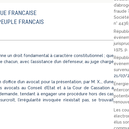
d’abrog
fraude 
UE FRANCAISE
Société
PEUPLE FRANCAIS
n° 4436
Républi
événeme
jurispr
1975, p
ne un droit fondamental à caractère constitutionnel ; que
Républi
de chacun, avec l’assistance d’un défenseur, au juge chargé
évèneme
survenu
21/07/
 d’office d’un avocat pour la présentation, par M. X…, d’une
Énergies
es avocats au Conseil d’Etat et à la Cour de Cassation a
interco
la demande, tendant à engager une procédure hors des cas
potenti
rcroît, l’irrégularité invoquée n’existait pas, se trouvait
renouve
Les cou
électro
élus so
communi