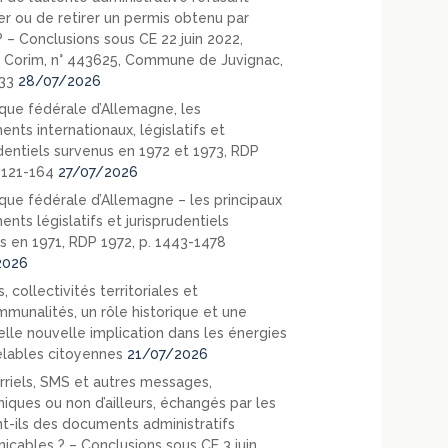
er ou de retirer un permis obtenu par
? – Conclusions sous CE 22 juin 2022,
 Corim, n° 443625, Commune de Juvignac,
33
28/07/2026
que fédérale d’Allemagne, les
nts internationaux, législatifs et
udentiels survenus en 1972 et 1973, RDP
. 121-164
27/07/2026
que fédérale d’Allemagne – les principaux
nts législatifs et jurisprudentiels
s en 1971, RDP 1972, p. 1443-1478
2026
, collectivités territoriales et
mmunalités, un rôle historique et une
elle nouvelle implication dans les énergies
lables citoyennes
21/07/2026
rriels, SMS et autres messages,
niques ou non d’ailleurs, échangés par les
nt-ils des documents administratifs
cables ? – Conclusions sous CE 3 juin