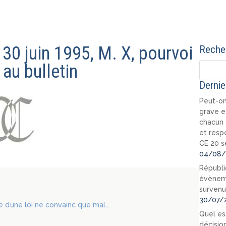
 30 juin 1995, M. X, pourvoi
Recher
au bulletin
Dernie
Peut-on
grave e
chacun 
et resp
CE 20 s
04/08/
Républi
évèneme
survenu
30/07/
e d’une loi ne convainc que mal…
Quel est
décision