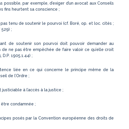
pas possible, par exemple, d’exiger d’un avocat aux Conseils
es fins heurtent sa conscience ;
pas tenu de soutenir le pourvoi (cf. Boré, op. et loc. cités ;
 529) ;
tant de soutenir son pourvoi doit pouvoir demander au
in de ne pas être empêchée de faire valoir ce qu’elle croit
 D.P. 1905.1.44) ;
tence liée en ce qui concerne le principe même de la
eil de l’Ordre ;
justiciable à l’accès à la justice ;
it être condamnée ;
rincipes posés par la Convention européenne des droits de