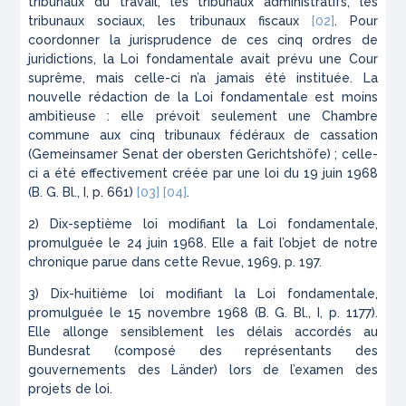
tribunaux du travail, les tribunaux administratifs, les
tribunaux sociaux, les tribunaux fiscaux
[02]
. Pour
coordonner la jurisprudence de ces cinq ordres de
juridictions, la Loi fondamentale avait prévu une Cour
suprême, mais celle-ci n’a jamais été instituée. La
nouvelle rédaction de la Loi fondamentale est moins
ambitieuse : elle prévoit seulement une Chambre
commune aux cinq tribunaux fédéraux de cassation
(
Gemeinsamer Senat der obersten Gerichtshöfe
) ; celle-
ci a été effectivement créée par une loi du 19 juin 1968
(B. G. Bl., I, p. 661)
[03]
[04]
.
2) Dix-septième loi modifiant la Loi fondamentale,
promulguée le 24 juin 1968. Elle a fait l’objet de notre
chronique parue dans cette Revue, 1969, p. 197.
3) Dix-huitième loi modifiant la Loi fondamentale,
promulguée le 15 novembre 1968 (B. G. Bl., I, p. 1177).
Elle allonge sensiblement les délais accordés au
Bundesrat (composé des représentants des
gouvernements des Länder) lors de l’examen des
projets de loi.