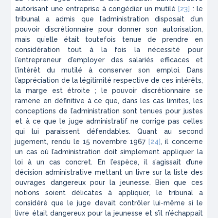
autorisant une entreprise à congédier un mutilé
[23]
: le
tribunal a admis que l’administration disposait d’un
pouvoir discrétionnaire pour donner son autorisation,
mais qu’elle était toutefois tenue de prendre en
considération tout à la fois la nécessité pour
l’entrepreneur d’employer des salariés efficaces et
l’intérêt du mutilé à conserver son emploi. Dans
l’appréciation de la légitimité respective de ces intérêts,
la marge est étroite ; le pouvoir discrétionnaire se
ramène en définitive à ce que, dans les cas limites, les
conceptions de l’administration sont tenues pour justes
et à ce que le juge administratif ne corrige pas celles
qui lui paraissent défendables. Quant au second
jugement, rendu le 15 novembre 1967
[24]
, il concerne
un cas où l’administration doit simplement appliquer la
loi à un cas concret. En l’espèce, il s’agissait d’une
décision administrative mettant un livre sur la liste des
ouvrages dangereux pour la jeunesse. Bien que ces
notions soient délicates à appliquer, le tribunal a
considéré que le juge devait contrôler lui-même si le
livre était dangereux pour la jeunesse et s’il n’échappait