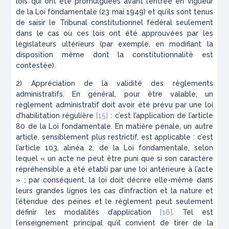
lois qui ont été promulguées avant l’entrée en vigueur
de la Loi fondamentale (23 mai 1949) et qu’ils sont tenus
de saisir le Tribunal constitutionnel fédéral seulement
dans le cas où ces lois ont été approuvées par les
législateurs ultérieurs (par exemple, en modifiant la
disposition même dont la constitutionnalité est
contestée).
2) Appréciation de la validité des règlements
administratifs. En général, pour être valable, un
règlement administratif doit avoir été prévu par une loi
d’habilitation régulière
[15]
: c’est l’application de l’article
80 de la Loi fondamentale. En matière pénale, un autre
article, sensiblement plus restrictif, est applicable : c’est
l’article 103, alinéa 2, de la Loi fondamentale, selon
lequel « un acte ne peut être puni que si son caractère
répréhensible a été établi par une loi antérieure à l’acte
» ; par conséquent, la loi doit décrire elle-même dans
leurs grandes lignes les cas d’infraction et la nature et
l’étendue des peines et le règlement peut seulement
définir les modalités d’application
[16]
. Tel est
l’enseignement principal qu’il convient de tirer de la