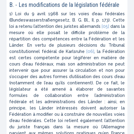
B. - Les modifications de la législation fédérale
1) Loi du 9 avril 1968 sur les voies d’eau fédérales
(Bundeswasserstraßengesetz
, B. G. Bl., II, p. 173). Cette
loi a retenu l’attention des juristes allemands
[05]
dans la
mesure où elle posait le difficile problème de la
répartition des compétences entre la Fédération et les
Länder. En vertu de plusieurs décisions du Tribunal
constitutionnel fédéral de Karlsruhe
[06]
, la Fédération
est certes compétente pour légiférer en matière de
cours d’eau fédéraux, mais son administration ne peut
intervenir que pour assurer la circulation et non pour
s’occuper des autres formes d’utilisation des cours d’eau
(notamment de l’eau qu’ils contiennent). De ce fait, le
législateur a été amené à élaborer de savantes
formules de collaboration entre l’administration
fédérale et les administrations des Länder : ainsi, en
principe, les Länder intéressés doivent autoriser la
Fédération à modifier ou à construire de nouvelles voies
d’eau fédérales. Cette loi retient également l’attention
du juriste français dans la mesure où l’Allemagne
parvient aux mêmes solutions pratiques qu’en France