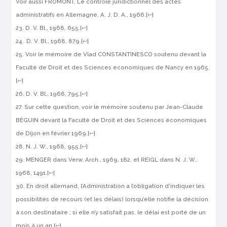
Voir aussi FROMONT, Le contrôle juridictionnel des actes
administratifs en Allemagne, A. J. D. A., 1966.
[
↩
]
D. V. Bl., 1968, 655.
[
↩
]
D. V. Bl., 1968, 879.
[
↩
]
Voir le mémoire de Vlad CONSTANTINESCO soutenu devant la
Faculté de Droit et des Sciences économiques de Nancy en 1965.
[
↩
]
D. V. Bl., 1968, 795.
[
↩
]
Sur cette question, voir le mémoire soutenu par Jean-Claude
BÉGUIN devant la Faculté de Droit et des Sciences économiques
de Dijon en février 1969.
[
↩
]
N. J. W., 1968, 955.
[
↩
]
MENGER dans Verw. Arch., 1969, 182, et REIGL dans N. J. W.,
1968, 1491.
[
↩
]
En droit allemand, l’Administration a l’obligation d’indiquer les
possibilités de recours (et les délais) lorsqu’elle notifie la décision
à son destinataire ; si elle n’y satisfait pas, le délai est porté de un
mois à un an.
[
↩
]