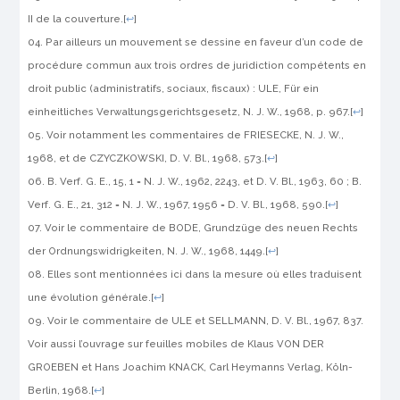
II de la couverture.
[
↩
]
Par ailleurs un mouvement se dessine en faveur d’un code de
procédure commun aux trois ordres de juridiction compétents en
droit public (administratifs, sociaux, fiscaux) : ULE,
Für ein
einheitliches Verwaltungsgerichtsgesetz
,
N. J. W., 1968, p. 967.
[
↩
]
Voir notamment les commentaires de FRIESECKE, N. J. W.,
1968, et de CZYCZKOWSKI, D. V. Bl., 1968, 573.
[
↩
]
B. Verf. G. E., 15, 1 = N. J. W., 1962, 2243, et D. V. Bl., 1963, 60 ; B.
Verf. G. E., 21, 312 = N. J. W., 1967, 1956 = D. V. Bl., 1968, 590.
[
↩
]
Voir le commentaire de BODE,
Grundzüge des neuen Rechts
der Ordnungswidrigkeiten
, N. J. W., 1968, 1449.
[
↩
]
Elles sont mentionnées ici dans la mesure où elles traduisent
une évolution générale.
[
↩
]
Voir le commentaire de ULE et SELLMANN, D. V. Bl., 1967, 837.
Voir aussi l’ouvrage sur feuilles mobiles de Klaus VON DER
GROEBEN et Hans Joachim KNACK, Carl Heymanns Verlag, Köln-
Berlin, 1968.
[
↩
]