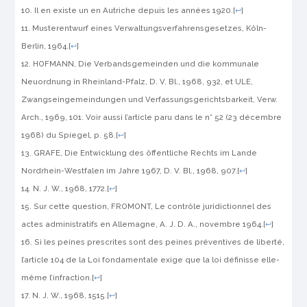
Il en existe un en Autriche depuis les années 1920.
[
↩
]
Musterentwurf eines Verwaltungsverfahrensgesetzes
, Köln-
Berlin
, 1964.
[
↩
]
HOFMANN,
Die Verbandsgemeinden und die kommunale
Neuordnung in Rheinland-Pfalz
, D. V. Bl., 1968, 932, et ULE,
Zwangseingemeindungen und Verfassungsgerichtsbarkeit
, Verw.
Arch., 1969, 101. Voir aussi l’article paru dans le n° 52 (23 décembre
1968) du Spiegel, p. 58.
[
↩
]
GRAFE,
Die Entwicklung des öffentliche Rechts im Lande
Nordrhein-Westfalen im Jahre 1967
,
D. V. Bl., 1968, 907.
[
↩
]
N. J. W., 1968, 1772.
[
↩
]
Sur cette question, FROMONT, Le contrôle juridictionnel des
actes administratifs en Allemagne, A. J. D. A., novembre 1964.
[
↩
]
Si les peines prescrites sont des peines préventives de liberté,
l’article 104 de la Loi fondamentale exige que la loi définisse elle-
même l’infraction.
[
↩
]
N. J. W., 1968, 1515.
[
↩
]