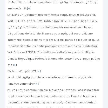
N. J. W., p. II de la couverture du n° 51 (19 décembre 1968), qui
analyse l’arrêt.
[
↩
]
Dans un jugement très commenté rendu le 19 juillet 1966 (B.
Verf. G. E., 20, 56 ; N. J. W., 1966, 1499 ; D. V. Bl., 1966, 635 ; D. ö. V.,
1966, 563) le Tribunal constitutionnel fédéral avait annulé les
dispositions de la loi de finances pour 1965 qui accordait une
indemnité globale de 30 millions DM aux partis politiques et qui la
répartissait entre les partis politiques représentés au Bundestag.
Voir Gustave PEISER, L’institutionnalisation des partis politiques
dans la République fédérale allemande, cette Revue, 1959, p. 639
et s.
[
↩
]
N. J. W., 1968, 1771
[
↩
]
N. J. W., 1969, p. II de la couverture du numéro du 9 janvier
(analyse sommaire).
[
↩
]
Voir notre contribution aux Mélanges Sayagès Laso (à paraître)
dont la version allemande fait partie de notre livre
Rechtsschutz
gegenüber der Verwaltung
paru en 1967 (
Carl Heymanns Verlag)
.