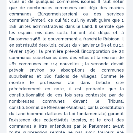
villes et de quelques communes isolées. Il faut noter
que de nombreuses communes ont déjà des mairies
communes
(Bürgermeistereien)
ou des services
communs (
Ämter
), ce qui fait qu’il n’y avait guère que 1
188 unités administratives dans le Land. Il semble que
les espoirs mis dans cette loi ont été déçus et, à
l’automne 1968, le gouvernement a franchi le Rubicon. Il
en est résulté deux lois, celles du 7 janvier 1969 et du 14
février 1969 : la première prévoit l’incorporation de 22
communes suburbaines dans des villes et la réunion de
261 communes en 114 nouvelles ; la seconde devait
prévoir environ 30 absorptions de communes
suburbaines et 180 fusions de villages. Comme le
montre le professeur Ule dans l’article cité
précédemment en note, il est probable que la
constitutionnalité de ces lois sera contestée par de
nombreuses communes devant le Tribunal
constitutionnel de Rhénanie-Palatinat, car la constitution
du Land (comme d’ailleurs la Loi fondamentale) garantit
l’existence des collectivités locales, et le droit des
communes à être entendues par le Parlement avant
toute suppression semble ne pas avoir toujours été