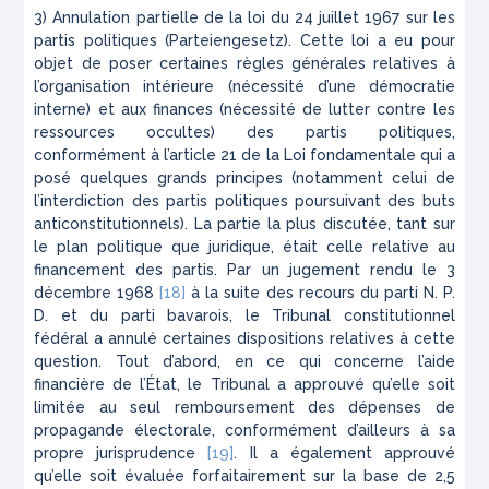
3) Annulation partielle de la loi du 24 juillet 1967 sur les
partis politiques (
Parteiengesetz
). Cette loi a eu pour
objet de poser certaines règles générales relatives à
l’organisation intérieure (nécessité d’une démocratie
interne) et aux finances (nécessité de lutter contre les
ressources occultes) des partis politiques,
conformément à l’article 21 de la Loi fondamentale qui a
posé quelques grands principes (notamment celui de
l’interdiction des partis politiques poursuivant des buts
anticonstitutionnels). La partie la plus discutée, tant sur
le plan politique que juridique, était celle relative au
financement des partis. Par un jugement rendu le 3
décembre 1968
[18]
à la suite des recours du parti N. P.
D. et du parti bavarois, le Tribunal constitutionnel
fédéral a annulé certaines dispositions relatives à cette
question. Tout d’abord, en ce qui concerne l’aide
financière de l’État, le Tribunal a approuvé qu’elle soit
limitée au seul remboursement des dépenses de
propagande électorale, conformément d’ailleurs à sa
propre jurisprudence
[19]
. Il a également approuvé
qu’elle soit évaluée forfaitairement sur la base de 2,5