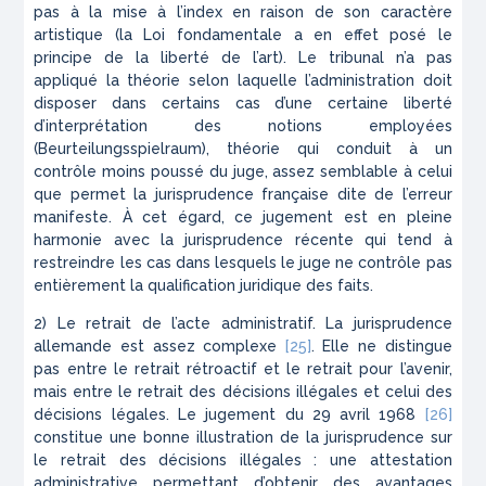
pas à la mise à l’index en raison de son caractère
artistique (la Loi fondamentale a en effet posé le
principe de la liberté de l’art). Le tribunal n’a pas
appliqué la théorie selon laquelle l’administration doit
disposer dans certains cas d’une certaine liberté
d’interprétation des notions employées
(
Beurteilungsspielraum
), théorie qui conduit à un
contrôle moins poussé du juge, assez semblable à celui
que permet la jurisprudence française dite de l’erreur
manifeste. À cet égard, ce jugement est en pleine
harmonie avec la jurisprudence récente qui tend à
restreindre les cas dans lesquels le juge ne contrôle pas
entièrement la qualification juridique des faits.
2) Le retrait de l’acte administratif. La jurisprudence
allemande est assez complexe
[25]
. Elle ne distingue
pas entre le retrait rétroactif et le retrait pour l’avenir,
mais entre le retrait des décisions illégales et celui des
décisions légales. Le jugement du 29 avril 1968
[26]
constitue une bonne illustration de la jurisprudence sur
le retrait des décisions illégales : une attestation
administrative permettant d’obtenir des avantages