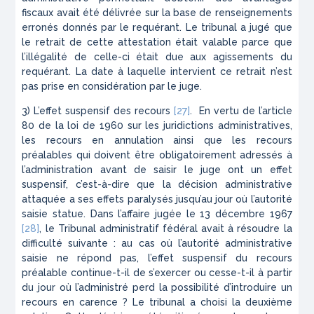
fiscaux avait été délivrée sur la base de renseignements
erronés donnés par le requérant. Le tribunal a jugé que
le retrait de cette attestation était valable parce que
l’illégalité de celle-ci était due aux agissements du
requérant. La date à laquelle intervient ce retrait n’est
pas prise en considération par le juge.
3) L’effet suspensif des recours
[27]
. En vertu de l’article
80 de la loi de 1960 sur les juridictions administratives,
les recours en annulation ainsi que les recours
préalables qui doivent être obligatoirement adressés à
l’administration avant de saisir le juge ont un effet
suspensif, c’est-à-dire que la décision administrative
attaquée a ses effets paralysés jusqu’au jour où l’autorité
saisie statue. Dans l’affaire jugée le 13 décembre 1967
[28]
, le Tribunal administratif fédéral avait à résoudre la
difficulté suivante : au cas où l’autorité administrative
saisie ne répond pas, l’effet suspensif du recours
préalable continue-t-il de s’exercer ou cesse-t-il à partir
du jour où l’administré perd la possibilité d’introduire un
recours en carence ? Le tribunal a choisi la deuxième