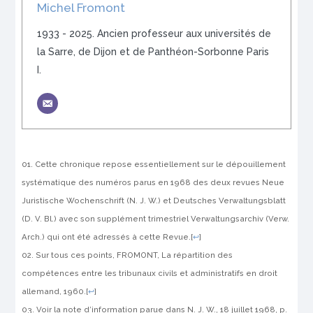
Michel Fromont
1933 - 2025. Ancien professeur aux universités de
la Sarre, de Dijon et de Panthéon-Sorbonne Paris
I.
Cette chronique repose essentiellement sur le dépouillement
systématique des numéros parus en 1968 des deux revues
Neue
Juristische Wochenschrift
(N. J. W.) et
Deutsches Verwaltungsblatt
(D. V. Bl.) avec son supplément trimestriel
Verwaltungsarchiv
(Verw.
Arch.) qui ont été adressés à cette Revue.
[
↩
]
Sur tous ces points, FROMONT, La répartition des
compétences entre les tribunaux civils et administratifs en droit
allemand, 1960.
[
↩
]
Voir la note d’information parue dans N. J. W., 18 juillet 1968, p.