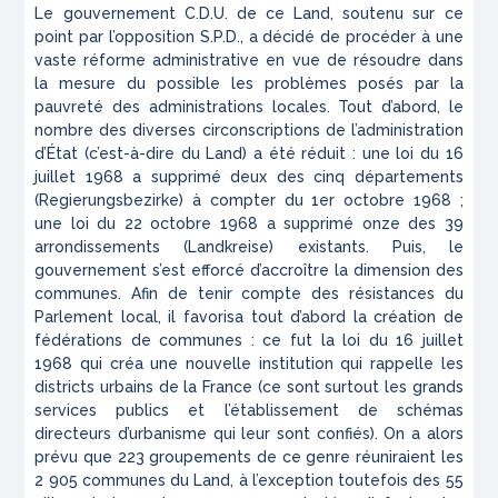
Le gouvernement C.D.U. de ce Land, soutenu sur ce
point par l’opposition S.P.D., a décidé de procéder à une
vaste réforme administrative en vue de résoudre dans
la mesure du possible les problèmes posés par la
pauvreté des administrations locales. Tout d’abord, le
nombre des diverses circonscriptions de l’administration
d’État (c’est-à-dire du Land) a été réduit : une loi du 16
juillet 1968 a supprimé deux des cinq départements
(
Regierungsbezirke
) à compter du 1er octobre 1968 ;
une loi du 22 octobre 1968 a supprimé onze des 39
arrondissements (
Landkreise
) existants. Puis, le
gouvernement s’est efforcé d’accroître la dimension des
communes. Afin de tenir compte des résistances du
Parlement local, il favorisa tout d’abord la création de
fédérations de communes : ce fut la loi du 16 juillet
1968 qui créa une nouvelle institution qui rappelle les
districts urbains de la France (ce sont surtout les grands
services publics et l’établissement de schémas
directeurs d’urbanisme qui leur sont confiés). On a alors
prévu que 223 groupements de ce genre réuniraient les
2 905 communes du Land, à l’exception toutefois des 55