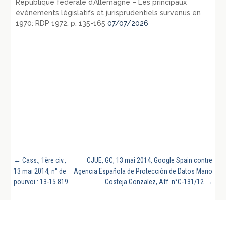
République fédérale d’Allemagne – Les principaux
évènements législatifs et jurisprudentiels survenus en
1970: RDP 1972, p. 135-165
07/07/2026
←
Cass., 1ère civ.,
CJUE, GC, 13 mai 2014, Google Spain contre
13 mai 2014, n° de
Agencia Española de Protección de Datos Mario
pourvoi : 13-15.819
Costeja Gonzalez, Aff. n°C-131/12
→