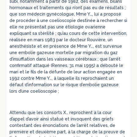
subi, notamment à partir de 1982, des examens, bilans
hormonaux et traitements qui n’ont pas eu de résultats ;
que son médecin gynécologue, Mme Y…, lui a proposé
de procéder à une coelioscopie destinée à rechercher si
elle ne présentait pas une étiologie ovarienne
expliquant sa stérilité ; qu’au cours de cette intervention,
réalisée en mars 1983 par le docteur Rouvière, un
anesthésiste et en présence de Mme Y…, est survenue
une embolie gazeuse mortelle par migration du gaz
d’insufflation dans les vaisseaux cérébraux ; que l’arrêt
confirmatif attaqué (Rennes, 31 mai 1995) a débouté le
mari et le fils de la défunte de leur action engagée en
1992 contre Mme Y…, à laquelle ils reprochaient un
défaut d’information sur le risque d’embolie gazeuse
lors d’une coelioscopie ;
Attendu que les consorts X… reprochent à la cour
d’appel d’avoir ainsi statué et invoquent des griefs
contestant des énonciations de l’arrêt relatives, de
première et deuxième part, à la charge de la preuve de