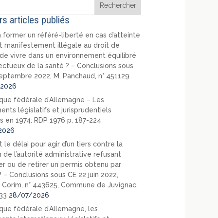
rs articles publiés
 former un référé-liberté en cas d’atteinte
t manifestement illégale au droit de
de vivre dans un environnement équilibré
ectueux de la santé ? – Conclusions sous
eptembre 2022, M. Panchaud, n° 451129
2026
que fédérale d’Allemagne – Les
nts législatifs et jurisprudentiels
s en 1974: RDP 1976 p. 187-224
2026
 le délai pour agir d’un tiers contre la
 de l’autorité administrative refusant
er ou de retirer un permis obtenu par
? – Conclusions sous CE 22 juin 2022,
 Corim, n° 443625, Commune de Juvignac,
33
28/07/2026
que fédérale d’Allemagne, les