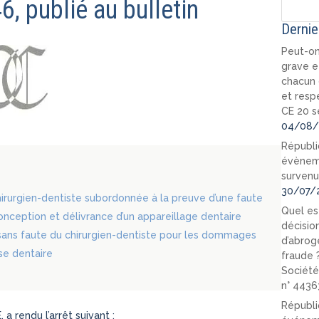
, publié au bulletin
Dernie
Peut-on
grave e
chacun 
et resp
CE 20 s
04/08/
Républi
évèneme
survenu
30/07/
hirurgien-dentiste subordonnée à la preuve d’une faute
Quel est
nception et délivrance d’un appareillage dentaire
décision
 sans faute du chirurgien-dentiste pour les dommages
d’abrog
se dentaire
fraude 
Société
n° 4436
Républi
rendu l’arrêt suivant :