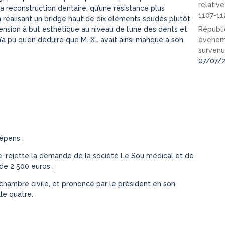
relativ
a reconstruction dentaire, qu’une résistance plus
1107-11
n réalisant un bridge haut de dix éléments soudés plutôt
Républi
ension à but esthétique au niveau de l’une des dents et
évèneme
 n’a pu qu’en déduire que M. X… avait ainsi manqué à son
survenu
07/07/
épens ;
e, rejette la demande de la société Le Sou médical et de
e 2 500 euros ;
e chambre civile, et prononcé par le président en son
le quatre.