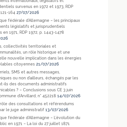
nts internationaux, législatifs et
udentiels survenus en 1972 et 1973, RDP
. 121-164
27/07/2026
que fédérale d’Allemagne – les principaux
nts législatifs et jurisprudentiels
s en 1971, RDP 1972, p. 1443-1478
2026
, collectivités territoriales et
mmunalités, un rôle historique et une
elle nouvelle implication dans les énergies
lables citoyennes
21/07/2026
rriels, SMS et autres messages,
niques ou non d’ailleurs, échangés par les
nt-ils des documents administratifs
cables ? – Conclusions sous CE 3 juin
ommune d’Arvillard, n° 452218
14/07/2026
rôle des consultations et référendums
ar le juge administratif
13/07/2026
que fédérale d’Allemagne – L’évolution du
blic en 1971 – La loi du 27 juillet 1871