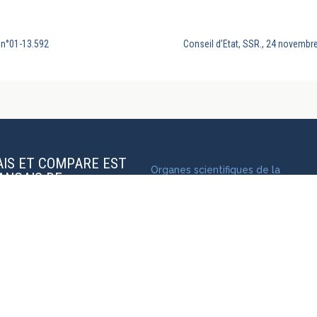
 n°01-13.592
Conseil d’Etat, SSR., 24 novembr
AIS ET COMPARE EST
Organes scientifiques de la
RANÇAIS DE
revue
Charte éditoriale
Soumettre une publication
Mentions légales