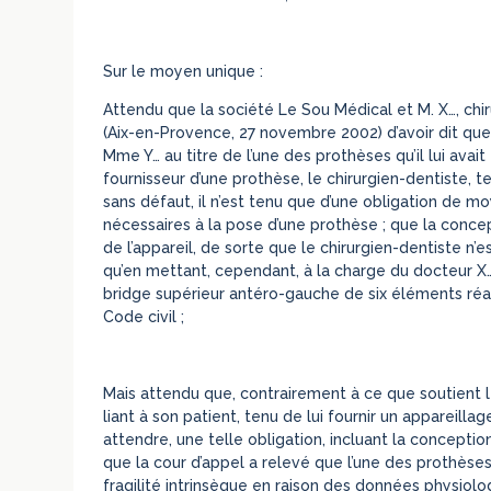
Sur le moyen unique :
Attendu que la société Le Sou Médical et M. X…, chiru
(Aix-en-Provence, 27 novembre 2002) d’avoir dit que 
Mme Y… au titre de l’une des prothèses qu’il lui avait
fournisseur d’une prothèse, le chirurgien-dentiste, te
sans défaut, il n’est tenu que d’une obligation de 
nécessaires à la pose d’une prothèse ; que la concept
de l’appareil, de sorte que le chirurgien-dentiste n’
qu’en mettant, cependant, à la charge du docteur X…
bridge supérieur antéro-gauche de six éléments réali
Code civil ;
Mais attendu que, contrairement à ce que soutient le
liant à son patient, tenu de lui fournir un appareill
attendre, une telle obligation, incluant la conceptio
que la cour d’appel a relevé que l’une des prothès
fragilité intrinsèque en raison des données physiolo