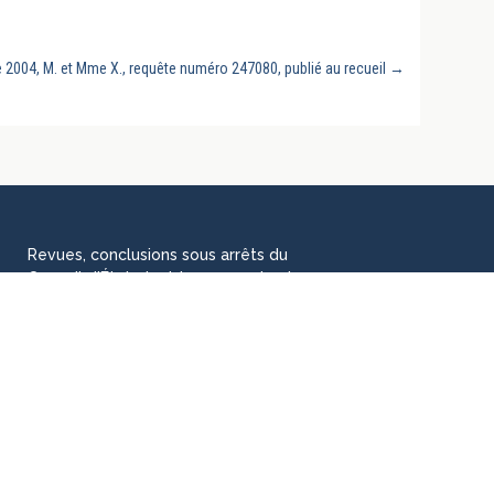
e 2004, M. et Mme X., requête numéro 247080, publié au recueil
→
Revues, conclusions sous arrêts du
Conseil d'État, doctrine, manuels et
thèses universitaires, rééditions des
grands auteurs classiques,
jurisprudences, chroniques et colloques
pour les chercheurs, praticiens et
étudiants en droit.