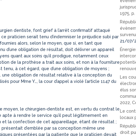
événeme
jurispr
1975, p
Républi
évèneme
rgien dentiste, font grief à l’arrêt confirmatif attaqué
survenu
ce praticien serait tenu d’indemniser le préjudice subi par
21/07/
 fournies alors, selon le moyen, que si, en tant que
Énergies
nu d’une obligation de résultat, doit délivrer un appareil
interco
moyens quant aux soins qu’il prodigue, notamment ceux
potenti
ion de la prothèse a trait aux soins, et non à la fourniture
renouve
est tenu, à cet égard, que d’une obligation de moyens ;
 une obligation de résultat relative à la conception du
Les cou
sés pour Mme Y…, la cour d’appel a violé l’article 1147 du
électro
élus so
communi
2022, C
 moyen, le chirurgien-dentiste est, en vertu du contrat le
Le cont
age apte à rendre le service qu’il peut légitimement en
locaux p
n et la confection de cet appareillage, étant de résultat ;
Républi
es présentait d’emblée par sa conception même une
droit pu
giques présentées par la patiente que le praticien devait