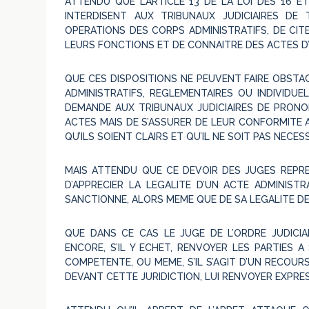
ATTENDU QUE L’ARTICLE 13 DE LA LOI DES 16 E
INTERDISENT AUX TRIBUNAUX JUDICIAIRES DE
OPERATIONS DES CORPS ADMINISTRATIFS, DE CI
LEURS FONCTIONS ET DE CONNAITRE DES ACTES D’
QUE CES DISPOSITIONS NE PEUVENT FAIRE OBSTA
ADMINISTRATIFS, REGLEMENTAIRES OU INDIVIDUE
DEMANDE AUX TRIBUNAUX JUDICIAIRES DE PRONO
ACTES MAIS DE S’ASSURER DE LEUR CONFORMITE A L
QU’ILS SOIENT CLAIRS ET QU’IL NE SOIT PAS NECES
MAIS ATTENDU QUE CE DEVOIR DES JUGES REPRE
D’APPRECIER LA LEGALITE D’UN ACTE ADMINISTR
SANCTIONNE, ALORS MEME QUE DE SA LEGALITE D
QUE DANS CE CAS LE JUGE DE L’ORDRE JUDICIA
ENCORE, S’IL Y ECHET, RENVOYER LES PARTIES 
COMPETENTE, OU MEME, S’IL S’AGIT D’UN RECOURS
DEVANT CETTE JURIDICTION, LUI RENVOYER EXPR