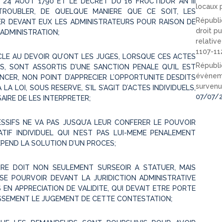
T 24 AOUT 1790 ET LE DECRET DU 16 FRUCTIDOR AN III
locaux p
 TROUBLER, DE QUELQUE MANIERE QUE CE SOIT, LES
Républi
TER DEVANT EUX LES ADMINISTRATEURS POUR RAISON DE
droit pu
ADMINISTRATION;
relativ
1107-11
CLE AU DEVOIR QU’ONT LES JUGES, LORSQUE CES ACTES
Républi
LS, SONT ASSORTIS D’UNE SANCTION PENALE QU’IL EST
évèneme
NCER, NON POINT D’APPRECIER L’OPPORTUNITE DESDITS
survenu
A LOI, SOUS RESERVE, S’IL S’AGIT D’ACTES INDIVIDUELS,
07/07/
SAIRE DE LES INTERPRETER;
SSIFS NE VA PAS JUSQU’A LEUR CONFERER LE POUVOIR
ATIF INDIVIDUEL QUI N’EST PAS LUI-MEME PENALEMENT
EPEND LA SOLUTION D’UN PROCES;
IRE DOIT NON SEULEMENT SURSEOIR A STATUER, MAIS
A SE POURVOIR DEVANT LA JURIDICTION ADMINISTRATIVE
 EN APPRECIATION DE VALIDITE, QUI DEVAIT ETRE PORTE
ESSEMENT LE JUGEMENT DE CETTE CONTESTATION;