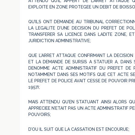
ATTENDU QU’IL APPERT DE L’ARRET ATTAQUE 
EXPLOITE EN ZONE PROTEGEE UN DEBIT DE BOISSON
QU’ILS ONT DEMANDE AU TRIBUNAL CORRECTION
LA LEGALITE D’UNE DECISION DU PREFET DE POL
TRANSFERER SA LICENCE DANS LADITE ZONE, ET
JURIDICTION ADMINISTRATIVE;
QUE L’ARRET ATTAQUE CONFIRMANT LA DECISION
ET LA DEMANDE DE SURSIS A STATUER A, DANS S
DENOMME ACTE ADMINISTRATIF DU PREFET DE P
NOTAMMENT DANS SES MOTIFS QUE CET ACTE SER
LE PREFET DE POLICE AVAIT CESSE DE POUVOIR P
1957);
MAIS ATTENDU QU’EN STATUANT AINSI ALORS QU’
APPRECIEE N’ETAIT PAS UN ACTE ADMINISTRATIF 
POUVOIRS;
D’OU IL SUIT QUE LA CASSATION EST ENCOURUE;