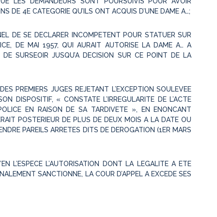
QUE LES DEMANDEURS SONT POURSUIVIS POUR AVOIR
S DE 4E CATEGORIE QU’ILS ONT ACQUIS D’UNE DAME A…;
NEL DE SE DECLARER INCOMPETENT POUR STATUER SUR
ICE, DE MAI 1957, QUI AURAIT AUTORISE LA DAME A… A
 DE SURSEOIR JUSQU’A DECISION SUR CE POINT DE LA
 DES PREMIERS JUGES REJETANT L’EXCEPTION SOULEVEE
ON DISPOSITIF, « CONSTATE L’IRREGULARITE DE L’ACTE
OLICE EN RAISON DE SA TARDIVETE », EN ENONCANT
AIT POSTERIEUR DE PLUS DE DEUX MOIS A LA DATE OU
RENDRE PAREILS ARRETES DITS DE DEROGATION (1ER MARS
EN L’ESPECE L’AUTORISATION DONT LA LEGALITE A ETE
PENALEMENT SANCTIONNE, LA COUR D’APPEL A EXCEDE SES