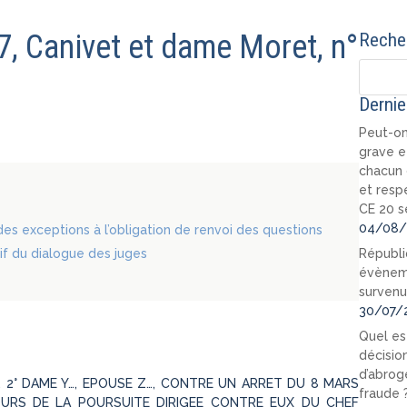
67, Canivet et dame Moret, n°
Recher
Dernie
Peut-on
grave e
chacun 
et resp
CE 20 s
04/08/
des exceptions à l’obligation de renvoi des questions
tif du dialogue des juges
Républi
évèneme
survenu
30/07/
Quel est
décision
d’abrog
), 2° DAME Y…, EPOUSE Z…, CONTRE UN ARRET DU 8 MARS
fraude 
COURS DE LA POURSUITE DIRIGEE CONTRE EUX DU CHEF