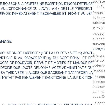
Société
 DE BOISSONS, A REJETE UNE EXCEPTION D’INCOMPETENCE
n° 4436
VU L’ORDONNANCE DU 7 AVRIL 1967, DE M LE PRESIDENT
Républi
RVOIS IMMEDIATEMENT RECEVABLES ET FIXANT AU 1ER
événeme
jurispr
1975, p
Républi
évèneme
EFENSE;
survenu
21/07/
IOLATION DE L’ARTICLE 13 DE LA LOI DES 16 ET 24 AOUT
Énergies
L’ARTICLE R 26, PARAGRAPHE 15 DU CODE PENAL ET DE
interco
 EXCES DE POURVOIR, DEFAUT DE MOTIFS ET MANQUE DE
potenti
 DECIDE QUE L’ACTE DENOMME ACTE ADMINISTRATIF DU
renouve
 SA TARDIVETE, « ALORS QUE S’AGISSANT D’APPRECIER LA
Les cou
UI N’ETAIT PAS PENALEMENT SANCTIONNE, LA JURIDICTION
électro
élus so
communi
2022, C
Le cont