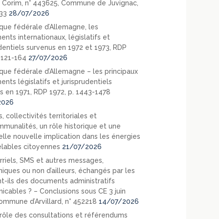
 Corim, n° 443625, Commune de Juvignac,
33
28/07/2026
que fédérale d’Allemagne, les
nts internationaux, législatifs et
udentiels survenus en 1972 et 1973, RDP
. 121-164
27/07/2026
que fédérale d’Allemagne – les principaux
nts législatifs et jurisprudentiels
s en 1971, RDP 1972, p. 1443-1478
2026
, collectivités territoriales et
mmunalités, un rôle historique et une
elle nouvelle implication dans les énergies
lables citoyennes
21/07/2026
rriels, SMS et autres messages,
niques ou non d’ailleurs, échangés par les
nt-ils des documents administratifs
cables ? – Conclusions sous CE 3 juin
ommune d’Arvillard, n° 452218
14/07/2026
rôle des consultations et référendums