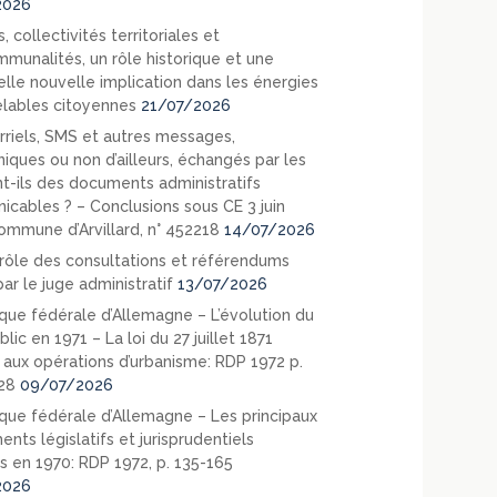
2026
, collectivités territoriales et
mmunalités, un rôle historique et une
elle nouvelle implication dans les énergies
lables citoyennes
21/07/2026
rriels, SMS et autres messages,
niques ou non d’ailleurs, échangés par les
nt-ils des documents administratifs
cables ? – Conclusions sous CE 3 juin
ommune d’Arvillard, n° 452218
14/07/2026
rôle des consultations et référendums
ar le juge administratif
13/07/2026
que fédérale d’Allemagne – L’évolution du
blic en 1971 – La loi du 27 juillet 1871
e aux opérations d’urbanisme: RDP 1972 p.
28
09/07/2026
que fédérale d’Allemagne – Les principaux
nts législatifs et jurisprudentiels
s en 1970: RDP 1972, p. 135-165
2026