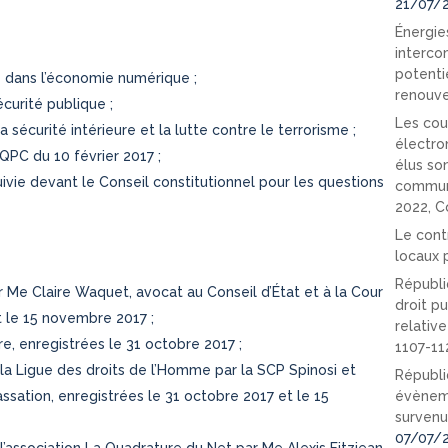
21/07/
Énergies
interco
potenti
ce dans l’économie numérique ;
renouve
écurité publique ;
Les cou
 sécurité intérieure et la lutte contre le terrorisme ;
électro
 QPC du 10 février 2017 ;
élus so
ivie devant le Conseil constitutionnel pour les questions
communi
2022, C
Le cont
locaux p
Républi
 Me Claire Waquet, avocat au Conseil d’État et à la Cour
droit pu
t le 15 novembre 2017 ;
relativ
e, enregistrées le 31 octobre 2017 ;
1107-11
la Ligue des droits de l’Homme par la SCP Spinosi et
Républi
assation, enregistrées le 31 octobre 2017 et le 15
évèneme
survenu
07/07/
l’association La Quadrature du Net par Me Alexis Fitzjean