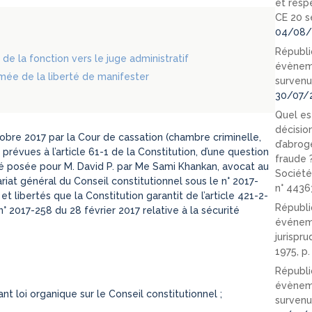
et resp
CE 20 s
04/08/
Républi
 de la fonction vers le juge administratif
évèneme
rmée de la liberté de manifester
survenu
30/07/
Quel est
décision
re 2017 par la Cour de cassation (chambre criminelle,
d’abrog
prévues à l’article 61-1 de la Constitution, d’une question
fraude 
été posée pour M. David P. par Me Sami Khankan, avocat au
Société
riat général du Conseil constitutionnel sous le n° 2017-
n° 4436
et libertés que la Constitution garantit de l’article 421-2-
Républi
n° 2017-258 du 28 février 2017 relative à la sécurité
événeme
jurispr
1975, p
Républi
évèneme
 loi organique sur le Conseil constitutionnel ;
survenu