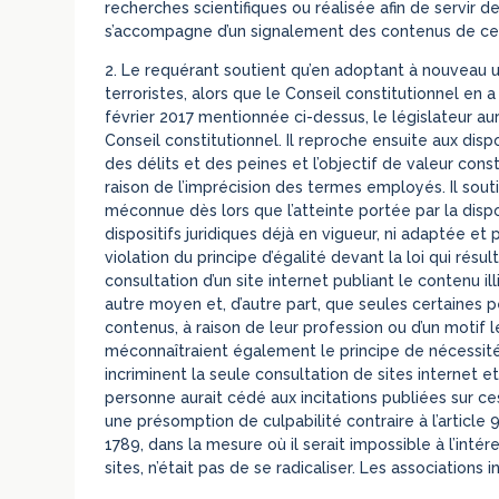
recherches scientifiques ou réalisée afin de servir d
s’accompagne d’un signalement des contenus de ce 
2.
Le requérant soutient qu’en adoptant à nouveau un 
terroristes, alors que le Conseil constitutionnel en
février 2017 mentionnée ci-dessus, le législateur au
Conseil constitutionnel. Il reproche ensuite aux dis
des délits et des peines et l’objectif de valeur constit
raison de l’imprécision des termes employés. Il sou
méconnue dès lors que l’atteinte portée par la disp
dispositifs juridiques déjà en vigueur, ni adaptée et
violation du principe d’égalité devant la loi qui résul
consultation d’un site internet publiant le contenu il
autre moyen et, d’autre part, que seules certaines 
contenus, à raison de leur profession ou d’un motif 
méconnaîtraient également le principe de nécessité 
incriminent la seule consultation de sites internet 
personne aurait cédé aux incitations publiées sur ces 
une présomption de culpabilité contraire à l’article
1789, dans la mesure où il serait impossible à l’int
sites, n’était pas de se radicaliser. Les associatio