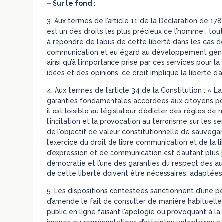
– Sur le fond :
3.
Aux termes de l’article 11 de la Déclaration de 17
est un des droits les plus précieux de l’homme : tout
à répondre de l’abus de cette liberté dans les cas d
communication et eu égard au développement génér
ainsi qu’à l’importance prise par ces services pour la
idées et des opinions, ce droit implique la liberté d
4.
Aux termes de l’article 34 de la Constitution : « La 
garanties fondamentales accordées aux citoyens pou
il est loisible au législateur d’édicter des règles de 
l’incitation et la provocation au terrorisme sur les 
de l’objectif de valeur constitutionnelle de sauvega
l’exercice du droit de libre communication et de la li
d’expression et de communication est d’autant plus 
démocratie et l’une des garanties du respect des autr
de cette liberté doivent être nécessaires, adaptées 
5.
Les dispositions contestées sanctionnent d’une 
d’amende le fait de consulter de manière habituelle
public en ligne faisant l’apologie ou provoquant à 
images ou représentations d’atteintes volontaires à 