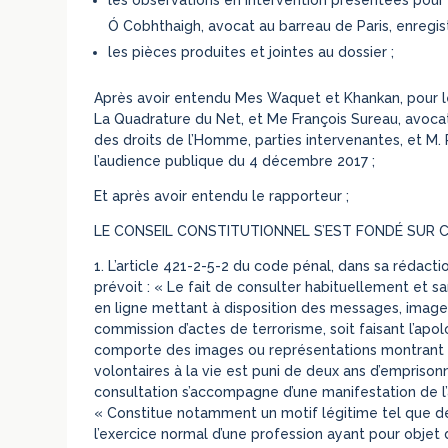
Ó Cobhthaigh, avocat au barreau de Paris, enregis
les pièces produites et jointes au dossier ;
Après avoir entendu Mes Waquet et Khankan, pour le
La Quadrature du Net, et Me François Sureau, avocat 
des droits de l’Homme, parties intervenantes, et M. P
l’audience publique du 4 décembre 2017 ;
Et après avoir entendu le rapporteur ;
LE CONSEIL CONSTITUTIONNEL S’EST FONDÉ SUR CE
1.
L’article 421-2-5-2 du code pénal, dans sa rédactio
prévoit : « Le fait de consulter habituellement et 
en ligne mettant à disposition des messages, image
commission d’actes de terrorisme, soit faisant l’apol
comporte des images ou représentations montrant l
volontaires à la vie est puni de deux ans d’empris
consultation s’accompagne d’une manifestation de l’
« Constitue notamment un motif légitime tel que déf
l’exercice normal d’une profession ayant pour objet 