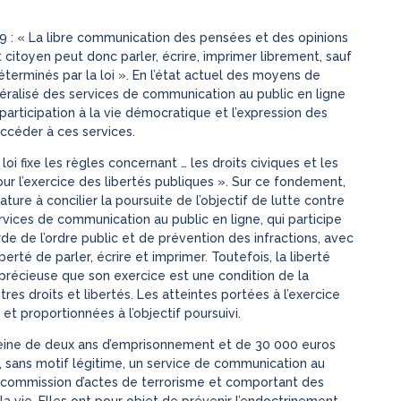
89 : « La libre communication des pensées et des opinions
 citoyen peut donc parler, écrire, imprimer librement, sauf
éterminés par la loi ». En l’état actuel des moyens de
alisé des services de communication au public en ligne
 participation à la vie démocratique et l’expression des
’accéder à ces services.
loi fixe les règles concernant … les droits civiques et les
r l’exercice des libertés publiques ». Sur ce fondement,
nature à concilier la poursuite de l’objectif de lutte contre
services de communication au public en ligne, qui participe
rde de l’ordre public et de prévention des infractions, avec
berté de parler, écrire et imprimer. Toutefois, la liberté
précieuse que son exercice est une condition de la
es droits et libertés. Les atteintes portées à l’exercice
et proportionnées à l’objectif poursuivi.
peine de deux ans d’emprisonnement et de 30 000 euros
, sans motif légitime, un service de communication au
la commission d’actes de terrorisme et comportant des
la vie. Elles ont pour objet de prévenir l’endoctrinement