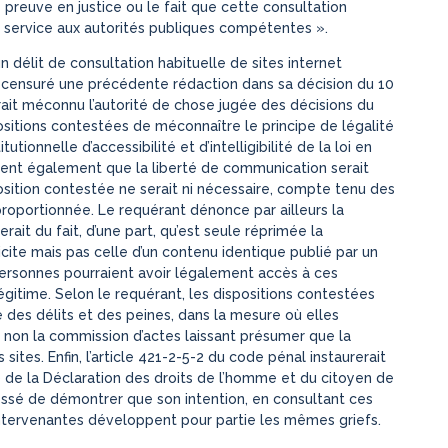
e preuve en justice ou le fait que cette consultation
service aux autorités publiques compétentes ».
délit de consultation habituelle de sites internet
 a censuré une précédente rédaction dans sa décision du 10
rait méconnu l’autorité de chose jugée des décisions du
positions contestées de méconnaître le principe de légalité
utionnelle d’accessibilité et d’intelligibilité de la loi en
tient également que la liberté de communication serait
osition contestée ne serait ni nécessaire, compte tenu des
 proportionnée. Le requérant dénonce par ailleurs la
terait du fait, d’une part, qu’est seule réprimée la
licite mais pas celle d’un contenu identique publié par un
personnes pourraient avoir légalement accès à ces
légitime. Selon le requérant, les dispositions contestées
des délits et des peines, dans la mesure où elles
et non la commission d’actes laissant présumer que la
sites. Enfin, l’article 421-2-5-2 du code pénal instaurerait
 9 de la Déclaration des droits de l’homme et du citoyen de
éressé de démontrer que son intention, en consultant ces
ns intervenantes développent pour partie les mêmes griefs.