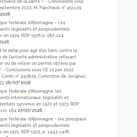
ectueux de la santé ? – Conclusions sous
eptembre 2022, M. Panchaud, n° 451129
2026
que fédérale d’Allemagne – Les
nts législatifs et jurisprudentiels
s en 1974: RDP 1976 p. 187-224
2026
 le délai pour agir d’un tiers contre la
 de l’autorité administrative refusant
er ou de retirer un permis obtenu par
? – Conclusions sous CE 22 juin 2022,
 Corim, n° 443625, Commune de Juvignac,
33
28/07/2026
que fédérale d’Allemagne, les
nts internationaux, législatifs et
udentiels survenus en 1972 et 1973, RDP
. 121-164
27/07/2026
que fédérale d’Allemagne – les principaux
nts législatifs et jurisprudentiels
s en 1971, RDP 1972, p. 1443-1478