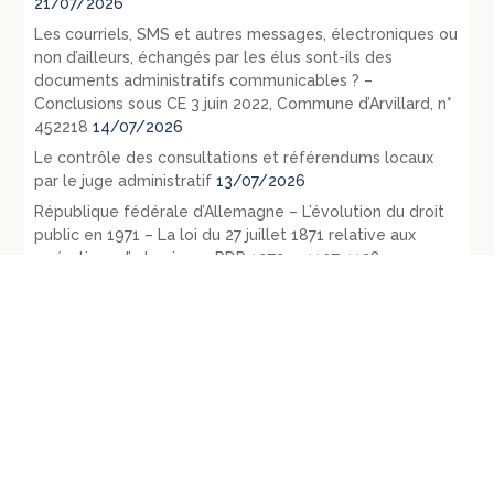
21/07/2026
Les courriels, SMS et autres messages, électroniques ou
non d’ailleurs, échangés par les élus sont-ils des
documents administratifs communicables ? –
Conclusions sous CE 3 juin 2022, Commune d’Arvillard, n°
452218
14/07/2026
Le contrôle des consultations et référendums locaux
par le juge administratif
13/07/2026
République fédérale d’Allemagne – L’évolution du droit
public en 1971 – La loi du 27 juillet 1871 relative aux
opérations d’urbanisme: RDP 1972 p. 1107-1128
09/07/2026
République fédérale d’Allemagne – Les principaux
évènements législatifs et jurisprudentiels survenus en
1970: RDP 1972, p. 135-165
07/07/2026