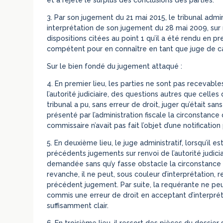
3. Par son jugement du 21 mai 2015, le tribunal admin
interprétation de son jugement du 28 mai 2009, sur ren
dispositions citées au point 1 qu’il a été rendu en pr
compétent pour en connaître en tant que juge de ca
Sur le bien fondé du jugement attaqué :
4. En premier lieu, les parties ne sont pas recevables
l’autorité judiciaire, des questions autres que celles
tribunal a pu, sans erreur de droit, juger qu’était sa
présenté par l’administration fiscale la circonstance
commissaire n’avait pas fait l’objet d’une notificatio
5. En deuxième lieu, le juge administratif, lorsqu’il e
précédents jugements sur renvoi de l’autorité judiciai
demandée sans qu’y fasse obstacle la circonstance 
revanche, il ne peut, sous couleur d’interprétation,
précédent jugement. Par suite, la requérante ne peut
commis une erreur de droit en acceptant d’interpré
suffisamment clair.
6. En troisième lieu, il ressort des pièces du dossi