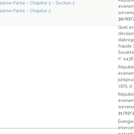
Républi
oisième Partie – Chapitre 2 – Section 2
évèneme
oisième Partie – Chapitre 2
survenu
30/07/
Quel est
décision
d’abrog
fraude 
Société
n° 4436
Républi
événeme
jurispr
1975, p
Républi
évèneme
survenu
21/07/
Énergies
interco