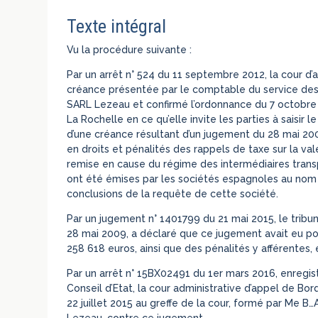
Texte intégral
Vu la procédure suivante :
Par un arrêt n° 524 du 11 septembre 2012, la cour d’ap
créance présentée par le comptable du service des 
SARL Lezeau et confirmé l’ordonnance du 7 octobr
La Rochelle en ce qu’elle invite les parties à saisir l
d’une créance résultant d’un jugement du 28 mai 20
en droits et pénalités des rappels de taxe sur la val
remise en cause du régime des intermédiaires transp
ont été émises par les sociétés espagnoles au nom 
conclusions de la requête de cette société.
Par un jugement n° 1401799 du 21 mai 2015, le tribun
28 mai 2009, a déclaré que ce jugement avait eu po
258 618 euros, ainsi que des pénalités y afférentes, 
Par un arrêt n° 15BX02491 du 1er mars 2016, enregis
Conseil d’Etat, la cour administrative d’appel de Bor
22 juillet 2015 au greffe de la cour, formé par Me B…A
Lezeau, contre ce jugement.