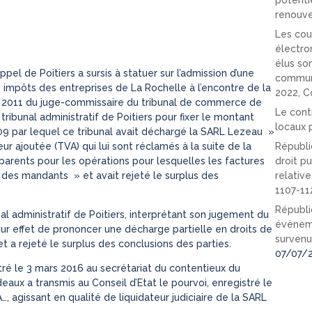
potenti
renouve
Les cou
électro
élus so
pel de Poitiers a sursis à statuer sur l’admission d’une
communi
impôts des entreprises de La Rochelle à l’encontre de la
2022, C
e 2011 du juge-commissaire du tribunal de commerce de
Le cont
e tribunal administratif de Poitiers pour fixer le montant
locaux p
09 par lequel ce tribunal avait déchargé la SARL Lezeau »
eur ajoutée (TVA) qui lui sont réclamés à la suite de la
Républi
arents pour les opérations pour lesquelles les factures
droit pu
des mandants » et avait rejeté le surplus des
relativ
1107-11
Républi
al administratif de Poitiers, interprétant son jugement du
évèneme
ur effet de prononcer une décharge partielle en droits de
survenu
et a rejeté le surplus des conclusions des parties.
07/07/
tré le 3 mars 2016 au secrétariat du contentieux du
deaux a transmis au Conseil d’Etat le pourvoi, enregistré le
…, agissant en qualité de liquidateur judiciaire de la SARL