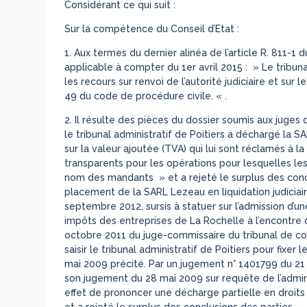
Considérant ce qui suit :
Sur la compétence du Conseil d’Etat :
1. Aux termes du dernier alinéa de l’article R. 811-1
applicable à compter du 1er avril 2015 : » Le tribuna
les recours sur renvoi de l’autorité judiciaire et sur le
49 du code de procédure civile. « .
2. Il résulte des pièces du dossier soumis aux juge
le tribunal administratif de Poitiers a déchargé la 
sur la valeur ajoutée (TVA) qui lui sont réclamés à 
transparents pour les opérations pour lesquelles le
nom des mandants » et a rejeté le surplus des conc
placement de la SARL Lezeau en liquidation judiciaire
septembre 2012, sursis à statuer sur l’admission d’
impôts des entreprises de La Rochelle à l’encontre
octobre 2011 du juge-commissaire du tribunal de com
saisir le tribunal administratif de Poitiers pour fix
mai 2009 précité. Par un jugement n° 1401799 du 21 ma
son jugement du 28 mai 2009 sur requête de l’admini
effet de prononcer une décharge partielle en droits 
et a rejeté le surplus des conclusions des parties.