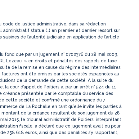
 du code de justice administrative, dans sa rédaction
l administratif statue (…) en premier et dernier ressort sur
s saisines de l’autorité judiciaire en application de l’article
s du fond que par un jugement n° 0702376 du 28 mai 2009,
SARL Lezeau » en droits et pénalités des rappels de taxe
la suite de la remise en cause du régime des intermédiaires
s factures ont été émises par les sociétés espagnoles au
lusions de la demande de cette société. A la suite du
, la cour d’appel de Poitiers a, par un arrêt n° 524 du 11
une créance présentée par le comptable du service des
 de cette société et confirmé une ordonnance du 7
merce de La Rochelle en tant qu’elle invite les parties à
er le montant de la créance résultant de son jugement du 28
i 2015, le tribunal administratif de Poitiers, interprétant
stration fiscale, a déclaré que ce jugement avait eu pour
de 258 618 euros, ainsi que des pénalités s’y rapportant,