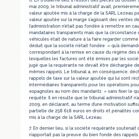
mai 2009, le tribunal administratif avait, premièrem
valeur ajoutée mis à la charge de la SARL Lezeau pa
valeur ajoutée sur la marge s’agissant des ventes 
l’administration n’était pas fondée à remettre en ca
mandataires transparents mais que la circonstance q
véhicules était de nature à la faire regarder comm
déduit que la société n’était fondée » qu’à demande
correspondant à la remise en cause du régime des i
lesquelles les factures ont été émises par les soc
jugé que la requérante ne devait être déchargée de
mêmes rappels. Le tribunal a, en conséquence, déch
rappels de taxe sur la valeur ajoutée qui lui sont r
intermédiaires transparents pour les opérations pou
espagnoles au nom des mandants » sans fixer le qu
requête. Il en résulte que le tribunal administratif
2009, en déclarant, au terme d’une motivation suffi
partielle de 258 618 euros en droits et pénalités c
mis à la charge de la SARL Lezeau.
7. En dernier lieu, si la société requérante soutenait 
n’apportait pas la preuve du bien fondé des rappels