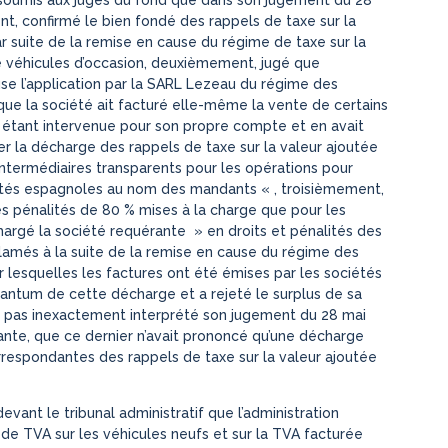
ent, confirmé le bien fondé des rappels de taxe sur la
r suite de la remise en cause du régime de taxe sur la
de véhicules d’occasion, deuxièmement, jugé que
use l’application par la SARL Lezeau du régime des
ue la société ait facturé elle-même la vente de certains
e étant intervenue pour son propre compte et en avait
r la décharge des rappels de taxe sur la valeur ajoutée
ntermédiaires transparents pour les opérations pour
iétés espagnoles au nom des mandants « , troisièmement,
s pénalités de 80 % mises à la charge que pour les
argé la société requérante » en droits et pénalités des
éclamés à la suite de la remise en cause du régime des
r lesquelles les factures ont été émises par les sociétés
antum de cette décharge et a rejeté le surplus de sa
 n’a pas inexactement interprété son jugement du 28 mai
sante, que ce dernier n’avait prononcé qu’une décharge
orrespondantes des rappels de taxe sur la valeur ajoutée
devant le tribunal administratif que l’administration
 de TVA sur les véhicules neufs et sur la TVA facturée