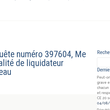
quête numéro 397604, Me
Recher
ité de liquidateur
zeau
Dernie
Peut-on
grave e
chacun 
et resp
CE 20 s
04/08/