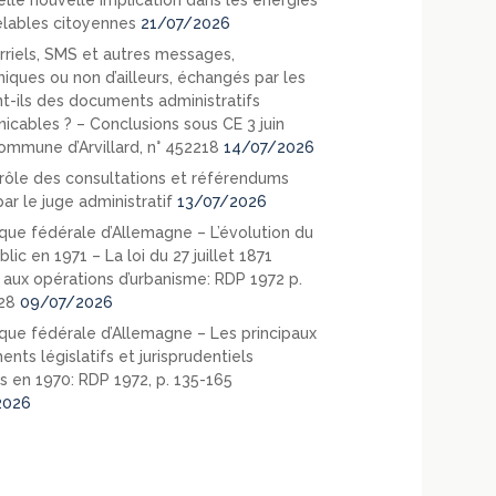
elle nouvelle implication dans les énergies
lables citoyennes
21/07/2026
rriels, SMS et autres messages,
niques ou non d’ailleurs, échangés par les
nt-ils des documents administratifs
cables ? – Conclusions sous CE 3 juin
ommune d’Arvillard, n° 452218
14/07/2026
rôle des consultations et référendums
ar le juge administratif
13/07/2026
que fédérale d’Allemagne – L’évolution du
blic en 1971 – La loi du 27 juillet 1871
e aux opérations d’urbanisme: RDP 1972 p.
28
09/07/2026
que fédérale d’Allemagne – Les principaux
nts législatifs et jurisprudentiels
s en 1970: RDP 1972, p. 135-165
2026