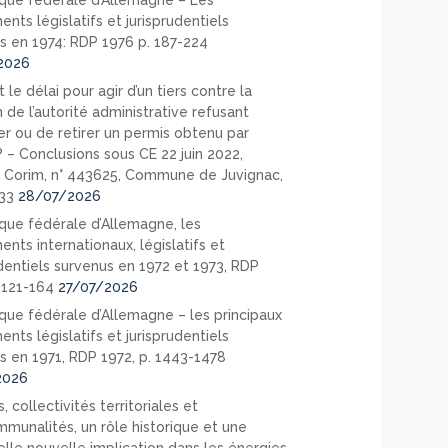
que fédérale d’Allemagne – Les
nts législatifs et jurisprudentiels
s en 1974: RDP 1976 p. 187-224
2026
 le délai pour agir d’un tiers contre la
 de l’autorité administrative refusant
er ou de retirer un permis obtenu par
? – Conclusions sous CE 22 juin 2022,
 Corim, n° 443625, Commune de Juvignac,
33
28/07/2026
que fédérale d’Allemagne, les
nts internationaux, législatifs et
udentiels survenus en 1972 et 1973, RDP
. 121-164
27/07/2026
que fédérale d’Allemagne – les principaux
nts législatifs et jurisprudentiels
s en 1971, RDP 1972, p. 1443-1478
2026
, collectivités territoriales et
mmunalités, un rôle historique et une