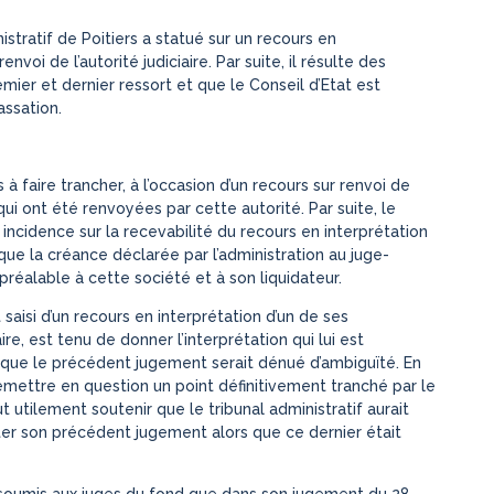
istratif de Poitiers a statué sur un recours en
voi de l’autorité judiciaire. Par suite, il résulte des
emier et dernier ressort et que le Conseil d’Etat est
ssation.
 à faire trancher, à l’occasion d’un recours sur renvoi de
 qui ont été renvoyées par cette autorité. Par suite, le
ns incidence sur la recevabilité du recours en interprétation
 que la créance déclarée par l’administration au juge-
n préalable à cette société et à son liquidateur.
st saisi d’un recours en interprétation d’un de ses
re, est tenu de donner l’interprétation qui lui est
que le précédent jugement serait dénué d’ambiguïté. En
 remettre en question un point définitivement tranché par le
 utilement soutenir que le tribunal administratif aurait
ter son précédent jugement alors que ce dernier était
er soumis aux juges du fond que dans son jugement du 28