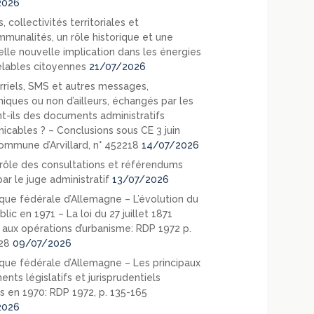
2026
, collectivités territoriales et
mmunalités, un rôle historique et une
elle nouvelle implication dans les énergies
lables citoyennes
21/07/2026
rriels, SMS et autres messages,
niques ou non d’ailleurs, échangés par les
nt-ils des documents administratifs
cables ? – Conclusions sous CE 3 juin
ommune d’Arvillard, n° 452218
14/07/2026
rôle des consultations et référendums
ar le juge administratif
13/07/2026
que fédérale d’Allemagne – L’évolution du
blic en 1971 – La loi du 27 juillet 1871
e aux opérations d’urbanisme: RDP 1972 p.
28
09/07/2026
que fédérale d’Allemagne – Les principaux
nts législatifs et jurisprudentiels
s en 1970: RDP 1972, p. 135-165
2026