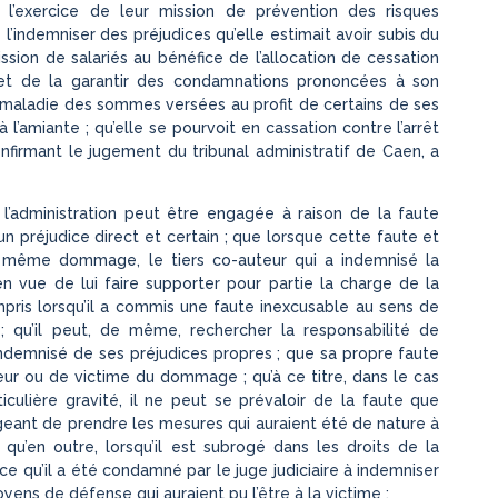
 l’exercice de leur mission de prévention des risques
l’indemniser des préjudices qu’elle estimait avoir subis du
sion de salariés au bénéfice de l’allocation de cessation
e, et de la garantir des condamnations prononcées à son
maladie des sommes versées au profit de certains de ses
à l’amiante ; qu’elle se pourvoit en cassation contre l’arrêt
nfirmant le jugement du tribunal administratif de Caen, a
e l’administration peut être engagée à raison de la faute
 un préjudice direct et certain ; que lorsque cette faute et
’un même dommage, le tiers co-auteur qui a indemnisé la
en vue de lui faire supporter pour partie la charge de la
mpris lorsqu’il a commis une faute inexcusable au sens de
 ; qu’il peut, de même, rechercher la responsabilité de
e indemnisé de ses préjudices propres ; que sa propre faute
teur ou de victime du dommage ; qu’à ce titre, dans le cas
culière gravité, il ne peut se prévaloir de la faute que
geant de prendre les mesures qui auraient été de nature à
’en outre, lorsqu’il est subrogé dans les droits de la
ce qu’il a été condamné par le juge judiciaire à indemniser
yens de défense qui auraient pu l’être à la victime ;