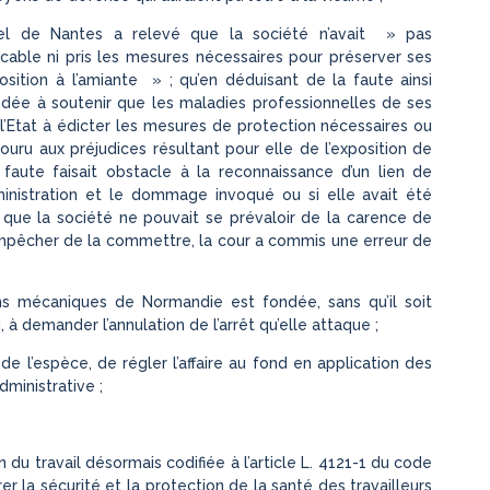
ppel de Nantes a relevé que la société n’avait » pas
able ni pris les mesures nécessaires pour préserver ses
sition à l’amiante » ; qu’en déduisant de la faute ainsi
ndée à soutenir que les maladies professionnelles de ses
l’Etat à édicter les mesures de protection nécessaires ou
ru aux préjudices résultant pour elle de l’exposition de
 faute faisait obstacle à la reconnaissance d’un lien de
ministration et le dommage invoqué ou si elle avait été
 que la société ne pouvait se prévaloir de la carence de
’empêcher de la commettre, la cour a commis une erreur de
ons mécaniques de Normandie est fondée, sans qu’il soit
à demander l’annulation de l’arrêt qu’elle attaque ;
 de l’espèce, de régler l’affaire au fond en application des
dministrative ;
n du travail désormais codifiée à l’article L. 4121-1 du code
rer la sécurité et la protection de la santé des travailleurs