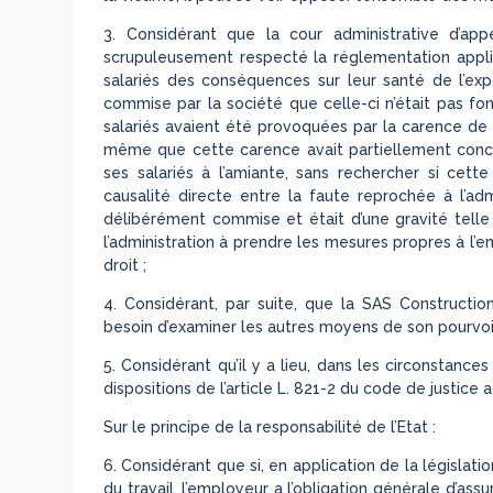
3. Considérant que la cour administrative d’a
scrupuleusement respecté la réglementation applic
salariés des conséquences sur leur santé de l’expo
commise par la société que celle-ci n’était pas fo
salariés avaient été provoquées par la carence de 
même que cette carence avait partiellement concou
ses salariés à l’amiante, sans rechercher si cette
causalité directe entre la faute reprochée à l’ad
délibérément commise et était d’une gravité telle
l’administration à prendre les mesures propres à l
droit ;
4. Considérant, par suite, que la SAS Constructi
besoin d’examiner les autres moyens de son pourvoi, 
5. Considérant qu’il y a lieu, dans les circonstances
dispositions de l’article L. 821-2 du code de justice a
Sur le principe de la responsabilité de l’Etat :
6. Considérant que si, en application de la législatio
du travail, l’employeur a l’obligation générale d’assu