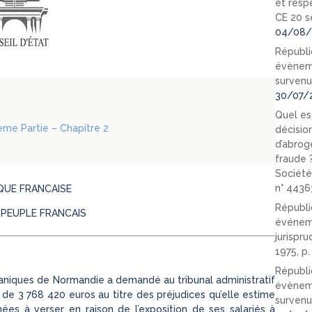
et resp
CE 20 s
04/08/
Républi
évèneme
survenu
30/07/
Quel est
ième Partie – Chapitre 2
décision
d’abrog
fraude 
Société
n° 4436
QUE FRANCAISE
Républi
 PEUPLE FRANCAIS
événeme
jurispr
1975, p
Républi
caniques de Normandie a demandé au tribunal administratif
évèneme
de 3 768 420 euros au titre des préjudices qu’elle estime
survenu
es à verser en raison de l’exposition de ses salariés à