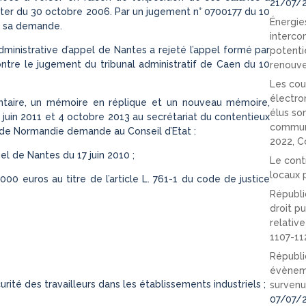
21/07/
mpter du 30 octobre 2006. Par un jugement n° 0700177 du 10
Énergies
té sa demande.
interco
administrative d’appel de Nantes a rejeté l’appel formé par
potenti
tre le jugement du tribunal administratif de Caen du 10
renouve
Les cou
électro
taire, un mémoire en réplique et un nouveau mémoire,
élus so
juin 2011 et 4 octobre 2013 au secrétariat du contentieux
communi
 de Normandie demande au Conseil d’Etat :
2022, C
pel de Nantes du 17 juin 2010 ;
Le cont
locaux p
00 euros au titre de l’article L. 761-1 du code de justice
Républi
droit pu
relativ
1107-11
Républi
évèneme
curité des travailleurs dans les établissements industriels ;
survenu
07/07/