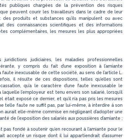
ités publiques chargées de la prévention des risques
ue peuvent courir les travailleurs dans le cadre de leur
 des produits et substances qu’ils manipulent ou avec
état des connaissances scientifiques et des informations
uêtes complémentaires, les mesures les plus appropriées
juridictions judiciaires, les maladies professionnelles
érante, y compris du fait d’une exposition à l’amiante
 faute inexcusable de cette société, au sens de l’article L.
ois, il résulte de ces dispositions, telles qu’elles sont
cassation, qu’a le caractère d’une faute inexcusable le
laquelle l’employeur est tenu envers son salarié, lorsqu’il
 était exposé ce dernier, et qu’il n’a pas pris les mesures
e telle faute ne suffit pas, par lui-même, à interdire à son
tion aurait elle-même commise en négligeant d’adopter une
anté de l’exposition des salariés aux poussières d’amiante ;
st pas fondé à soutenir qu’en recourant à l’amiante pour le
it accepté un risque dont il lui appartiendrait d’assumer