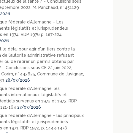
ectueux de la santé ? – Conclusions sous
eptembre 2022, M. Panchaud, n° 451129
2026
que fédérale d’Allemagne – Les
nts législatifs et jurisprudentiels
s en 1974: RDP 1976 p. 187-224
2026
 le délai pour agir d’un tiers contre la
 de l’autorité administrative refusant
er ou de retirer un permis obtenu par
? – Conclusions sous CE 22 juin 2022,
 Corim, n° 443625, Commune de Juvignac,
33
28/07/2026
que fédérale d’Allemagne, les
nts internationaux, législatifs et
udentiels survenus en 1972 et 1973, RDP
. 121-164
27/07/2026
que fédérale d’Allemagne – les principaux
nts législatifs et jurisprudentiels
s en 1971, RDP 1972, p. 1443-1478