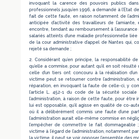
invoquant la carence des pouvoirs publics dans
professionnels jusqu’en 1996, a demandé à l’Etat de 
fait de cette faute, en raison notamment de l’admis
anticipée d’activité des travailleurs de l’amiant
encontre, tendant au remboursement à l’assurance 
salariés atteints d’une maladie professionnelle liée 
de la cour administrative d’appel de Nantes qui, co
rejeté sa demande ;
2. Considérant qu’en principe, la responsabilité d
qu’elle a commise, pour autant qu’il en soit résulté
celle d’un tiers ont concouru à la réalisation d
victime peut se retourner contre l’administration, 
réparation, en invoquant la faute de celle-ci, y co
l’article L. 452-1 du code de la sécurité sociale
l’administration, à raison de cette faute, pour êtr
lui est opposable, qu’il agisse en qualité de co-au
où il a délibérément commis une faute d’une parti
l’administration aurait elle-même commise en négli
l’empêcher de commettre le fait dommageable ; qu
victime à l’égard de l’administration, notamment par
la victime, il peut se voir opposer l’ensemble des mo