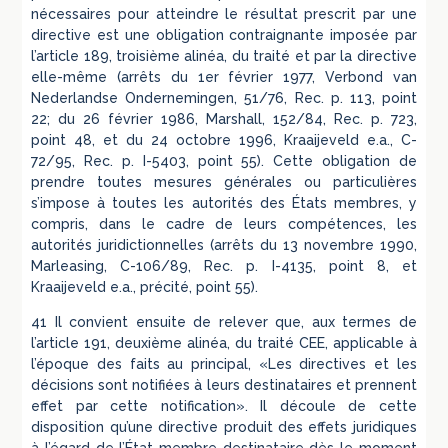
nécessaires pour atteindre le résultat prescrit par une
directive est une obligation contraignante imposée par
l’article 189, troisième alinéa, du traité et par la directive
elle-même (arrêts du 1er février 1977, Verbond van
Nederlandse Ondernemingen, 51/76, Rec. p. 113, point
22; du 26 février 1986, Marshall, 152/84, Rec. p. 723,
point 48, et du 24 octobre 1996, Kraaijeveld e.a., C-
72/95, Rec. p. I-5403, point 55). Cette obligation de
prendre toutes mesures générales ou particulières
s’impose à toutes les autorités des États membres, y
compris, dans le cadre de leurs compétences, les
autorités juridictionnelles (arrêts du 13 novembre 1990,
Marleasing, C-106/89, Rec. p. I-4135, point 8, et
Kraaijeveld e.a., précité, point 55).
41 Il convient ensuite de relever que, aux termes de
l’article 191, deuxième alinéa, du traité CEE, applicable à
l’époque des faits au principal, «Les directives et les
décisions sont notifiées à leurs destinataires et prennent
effet par cette notification». Il découle de cette
disposition qu’une directive produit des effets juridiques