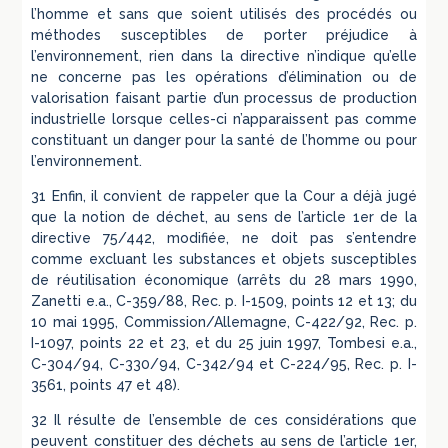
l’homme et sans que soient utilisés des procédés ou
méthodes susceptibles de porter préjudice à
l’environnement, rien dans la directive n’indique qu’elle
ne concerne pas les opérations d’élimination ou de
valorisation faisant partie d’un processus de production
industrielle lorsque celles-ci n’apparaissent pas comme
constituant un danger pour la santé de l’homme ou pour
l’environnement.
31 Enfin, il convient de rappeler que la Cour a déjà jugé
que la notion de déchet, au sens de l’article 1er de la
directive 75/442, modifiée, ne doit pas s’entendre
comme excluant les substances et objets susceptibles
de réutilisation économique (arrêts du 28 mars 1990,
Zanetti e.a., C-359/88, Rec. p. I-1509, points 12 et 13; du
10 mai 1995, Commission/Allemagne, C-422/92, Rec. p.
I-1097, points 22 et 23, et du 25 juin 1997, Tombesi e.a.,
C-304/94, C-330/94, C-342/94 et C-224/95, Rec. p. I-
3561, points 47 et 48).
32 Il résulte de l’ensemble de ces considérations que
peuvent constituer des déchets au sens de l’article 1er,