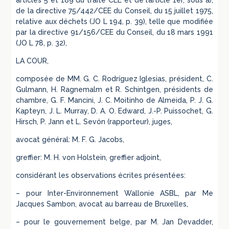
articles 5 et 189 du traité CEE et de l’article 1er, sous a),
de la directive 75/442/CEE du Conseil, du 15 juillet 1975,
relative aux déchets (JO L 194, p. 39), telle que modifiée
par la directive 91/156/CEE du Conseil, du 18 mars 1991
(JO L 78, p. 32),
LA COUR,
composée de MM. G. C. Rodríguez Iglesias, président, C.
Gulmann, H. Ragnemalm et R. Schintgen, présidents de
chambre, G. F. Mancini, J. C. Moitinho de Almeida, P. J. G.
Kapteyn, J. L. Murray, D. A. O. Edward, J.-P. Puissochet, G.
Hirsch, P. Jann et L. Sevón (rapporteur), juges,
avocat général: M. F. G. Jacobs,
greffier: M. H. von Holstein, greffier adjoint,
considérant les observations écrites présentées:
– pour Inter-Environnement Wallonie ASBL, par Me
Jacques Sambon, avocat au barreau de Bruxelles,
– pour le gouvernement belge, par M. Jan Devadder,