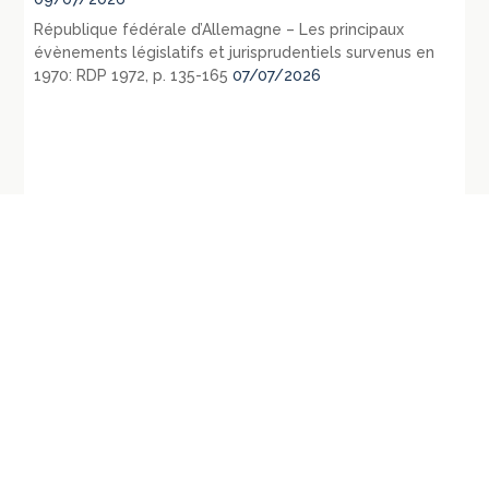
République fédérale d’Allemagne – Les principaux
évènements législatifs et jurisprudentiels survenus en
1970: RDP 1972, p. 135-165
07/07/2026
←
Conseil d’Etat, Assemblée, 7 novembre
CAA de Marseille, 12