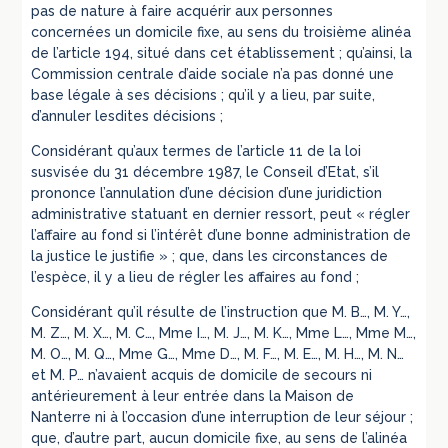
pas de nature à faire acquérir aux personnes
concernées un domicile fixe, au sens du troisième alinéa
de l’article 194, situé dans cet établissement ; qu’ainsi, la
Commission centrale d’aide sociale n’a pas donné une
base légale à ses décisions ; qu’il y a lieu, par suite,
d’annuler lesdites décisions ;
Considérant qu’aux termes de l’article 11 de la loi
susvisée du 31 décembre 1987, le Conseil d’Etat, s’il
prononce l’annulation d’une décision d’une juridiction
administrative statuant en dernier ressort, peut « régler
l’affaire au fond si l’intérêt d’une bonne administration de
la justice le justifie » ; que, dans les circonstances de
l’espèce, il y a lieu de régler les affaires au fond ;
Considérant qu’il résulte de l’instruction que M. B…, M. Y…,
M. Z…, M. X…, M. C…, Mme I…, M. J…, M. K…, Mme L…, Mme M…,
M. O…, M. Q…, Mme G…, Mme D…, M. F…, M. E…, M. H…, M. N…
et M. P… n’avaient acquis de domicile de secours ni
antérieurement à leur entrée dans la Maison de
Nanterre ni à l’occasion d’une interruption de leur séjour ;
que, d’autre part, aucun domicile fixe, au sens de l’alinéa