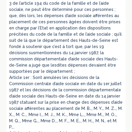
3 de l’article 194 du code de la famille et de l’aide
sociale, ne peut être déterminé pour ces personnes ;
que, dès lors, les dépenses d’aide sociale afférentes au
placement de ces personnes âgées doivent être prises
en charge par l’Etat en application des dispositions
précitées du code de la famille et de l’aide sociale ; qu’il
suit de là que le département des Hauts-de-Seine est
fondé à soutenir que c’est à tort que, par les 19
décisions susmentionnées du 14 janvier 1987, la
commission départementale d’aide sociale des Hauts-
de-Seine a jugé que lesdites dépenses devaient être
supportées par le département ;
Article 1er : Sont annulées les décisions de la
Commission centrale d’aide sociale en date du 1er juillet
1987 et les décisions de la commission départementale
d’aide sociale des Hauts-de-Seine en date du 14 janvier
1987 statuant sur la prise en charge des dépenses d’aide
sociale afférentes au placement de M. B…, M. Y…, M. Z…, M.
X…, M. C…, Mme I…, M. J…, M. K…, Mme L…, Mme M…, M. O…,
M. Q…, Mme G…, Mme D…, M. F…, M. E…, M. H…, M. N… et M.
P….