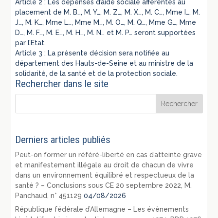
Article 2 : Les dépenses d’aide sociale afférentes au
placement de M. B…, M. Y…, M. Z…, M. X…, M. C…, Mme I…, M.
J…, M. K…, Mme L…, Mme M…, M. O…, M. Q…, Mme G…, Mme
D…, M. F…, M. E…, M. H…, M. N… et M. P… seront supportées
par l’Etat.
Article 3 : La présente décision sera notifiée au
département des Hauts-de-Seine et au ministre de la
solidarité, de la santé et de la protection sociale.
Rechercher dans le site
Derniers articles publiés
Peut-on former un référé-liberté en cas d’atteinte grave
et manifestement illégale au droit de chacun de vivre
dans un environnement équilibré et respectueux de la
santé ? – Conclusions sous CE 20 septembre 2022, M.
Panchaud, n° 451129
04/08/2026
République fédérale d’Allemagne – Les évènements