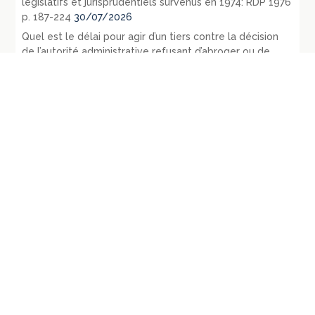
législatifs et jurisprudentiels survenus en 1974: RDP 1976
p. 187-224
30/07/2026
Quel est le délai pour agir d’un tiers contre la décision
de l’autorité administrative refusant d’abroger ou de
retirer un permis obtenu par fraude ? – Conclusions sous
CE 22 juin 2022, Société Corim, n° 443625, Commune de
Juvignac, n° 443633
28/07/2026
République fédérale d’Allemagne, les événements
internationaux, législatifs et jurisprudentiels survenus en
1972 et 1973, RDP 1975, p. 121-164
27/07/2026
République fédérale d’Allemagne – les principaux
évènements législatifs et jurisprudentiels survenus en
1971, RDP 1972, p. 1443-1478
21/07/2026
Énergies, collectivités territoriales et intercommunalités,
un rôle historique et une potentielle nouvelle
implication dans les énergies renouvelables citoyennes
21/07/2026
Les courriels, SMS et autres messages, électroniques ou
non d’ailleurs, échangés par les élus sont-ils des
documents administratifs communicables ? –