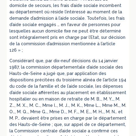
domicile de secours, les frais d’aide sociale incombent
au département où réside l’intéressé au moment de la
demande d’admission à l’aide sociale. Toutefois, les frais
d’aide sociale engagés … en faveur de personnes pour
lesquelles aucun domicile fixe ne peut être déterminé
sont intégralement pris en charge par l’Etat, sur décision
de la commission d’admission mentionnée à l’article
126 » ;
Considérant que, par dix-neuf décisions du 14 janvier
1987, la commission départementale d’aide sociale des
Hauts-de-Seine a jugé que, par application des
dispositions précitées du troisième alinéa de l’article 194
du code de la famille et de l’aide sociale, les dépenses
d’aide sociale afférentes au placement en établissement
hospitalier ou en maison de retraite de M. B…, M. Y…, M.
Z…, M. X…, M. C…, Mme I…, M. J…, M. K…, Mme L…, Mme M…, M.
O…, M. Q…, Mme G…, Mme D…, M. F…, M. E…, M. H…, M. N… et
M. P… devaient être prises en charge par le département
des Hauts-de-Seine ; que, sur appel de ce département,
la Commission centrale d’aide sociale a confirmé ces