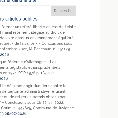
cher dans le site
rs articles publiés
 former un référé-liberté en cas d’atteinte
t manifestement illégale au droit de
de vivre dans un environnement équilibré
ectueux de la santé ? – Conclusions sous
eptembre 2022, M. Panchaud, n° 451129
2026
que fédérale d’Allemagne – Les
nts législatifs et jurisprudentiels
s en 1974: RDP 1976 p. 187-224
2026
 le délai pour agir d’un tiers contre la
 de l’autorité administrative refusant
er ou de retirer un permis obtenu par
? – Conclusions sous CE 22 juin 2022,
 Corim, n° 443625, Commune de Juvignac,
33
28/07/2026