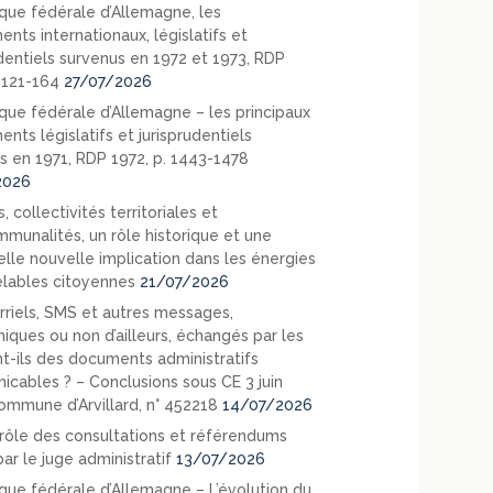
que fédérale d’Allemagne, les
nts internationaux, législatifs et
udentiels survenus en 1972 et 1973, RDP
. 121-164
27/07/2026
que fédérale d’Allemagne – les principaux
nts législatifs et jurisprudentiels
s en 1971, RDP 1972, p. 1443-1478
2026
, collectivités territoriales et
mmunalités, un rôle historique et une
elle nouvelle implication dans les énergies
lables citoyennes
21/07/2026
rriels, SMS et autres messages,
niques ou non d’ailleurs, échangés par les
nt-ils des documents administratifs
cables ? – Conclusions sous CE 3 juin
ommune d’Arvillard, n° 452218
14/07/2026
rôle des consultations et référendums
ar le juge administratif
13/07/2026
que fédérale d’Allemagne – L’évolution du