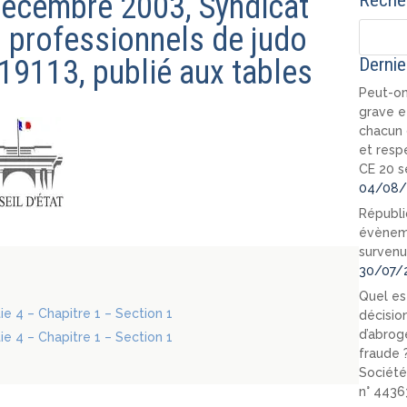
 décembre 2003, Syndicat
Recher
 professionnels de judo
219113, publié aux tables
Dernie
Peut-on
grave e
chacun 
et resp
CE 20 s
04/08/
Républi
évèneme
survenu
30/07/
Quel est
tie 4 – Chapitre 1 – Section 1
décision
d’abrog
tie 4 – Chapitre 1 – Section 1
fraude 
Société
n° 4436