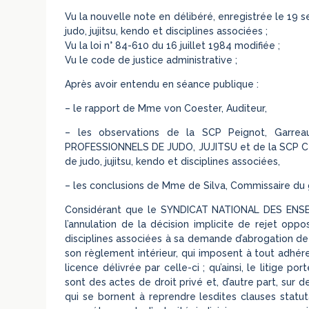
Vu la nouvelle note en délibéré, enregistrée le 19 
judo, jujitsu, kendo et disciplines associées ;
Vu la loi n° 84-610 du 16 juillet 1984 modifiée ;
Vu le code de justice administrative ;
Après avoir entendu en séance publique :
– le rapport de Mme von Coester, Auditeur,
– les observations de la SCP Peignot, Garr
PROFESSIONNELS DE JUDO, JUJITSU et de la SCP Célic
de judo, jujitsu, kendo et disciplines associées,
– les conclusions de Mme de Silva, Commissaire du
Considérant que le SYNDICAT NATIONAL DES EN
l’annulation de la décision implicite de rejet oppo
disciplines associées à sa demande d’abrogation de l
son règlement intérieur, qui imposent à tout adhérent
licence délivrée par celle-ci ; qu’ainsi, le litige po
sont des actes de droit privé et, d’autre part, sur 
qui se bornent à reprendre lesdites clauses statutai