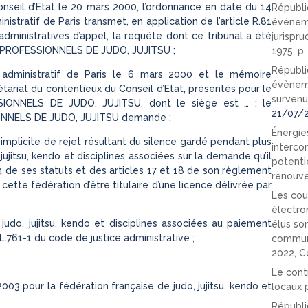
onseil d’Etat le 20 mars 2000, l’ordonnance en date du 14
Républi
istratif de Paris transmet, en application de l’article R.81
événeme
dministratives d’appel, la requête dont ce tribunal a été
jurispr
 PROFESSIONNELS DE JUDO, JUJITSU ;
1975, p
Républi
l administratif de Paris le 6 mars 2000 et le mémoire
évèneme
ariat du contentieux du Conseil d’Etat, présentés pour le
survenu
ONNELS DE JUDO, JUJITSU, dont le siège est … ; le
21/07/
NELS DE JUDO, JUJITSU demande :
Énergies
n implicite de rejet résultant du silence gardé pendant plus
interco
jujitsu, kendo et disciplines associées sur la demande qu’il
potenti
e 4 de ses statuts et des articles 17 et 18 de son règlement
renouve
à cette fédération d’être titulaire d’une licence délivrée par
Les cou
électro
judo, jujitsu, kendo et disciplines associées au paiement
élus so
L.761-1 du code de justice administrative ;
communi
2022, C
Le cont
03 pour la fédération française de judo, jujitsu, kendo et
locaux p
Républi