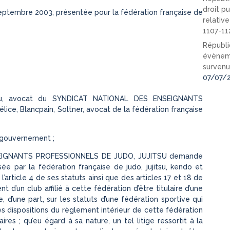
droit pu
septembre 2003, présentée pour la fédération française de
relativ
1107-11
Républi
évèneme
survenu
07/07/
eau, avocat du SYNDICAT NATIONAL DES ENSEIGNANTS
e, Blancpain, Soltner, avocat de la fédération française
 gouvernement ;
SEIGNANTS PROFESSIONNELS DE JUDO, JUJITSU demande
sée par la fédération française de judo, jujitsu, kendo et
’article 4 de ses statuts ainsi que des articles 17 et 18 de
 d’un club affilié à cette fédération d’être titulaire d’une
rte, d’une part, sur les statuts d’une fédération sportive qui
des dispositions du règlement intérieur de cette fédération
res ; qu’eu égard à sa nature, un tel litige ressortit à la