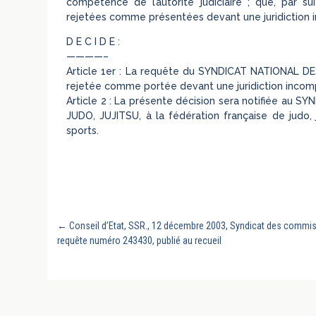
compétence de l’autorité judiciaire ; que, par su
rejetées comme présentées devant une juridiction 
D E C I D E :
————–
Article 1er : La requête du SYNDICAT NATIONAL
rejetée comme portée devant une juridiction incom
Article 2 : La présente décision sera notifiée 
JUDO, JUJITSU, à la fédération française de judo, j
sports.
←
Conseil d’Etat, SSR., 12 décembre 2003, Syndicat des commissa
requête numéro 243430, publié au recueil