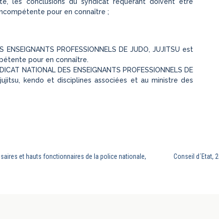
ite, les conclusions du syndicat requérant doivent être
incompétente pour en connaître ;
 DES ENSEIGNANTS PROFESSIONNELS DE JUDO, JUJITSU est
pétente pour en connaître.
au SYNDICAT NATIONAL DES ENSEIGNANTS PROFESSIONNELS DE
ujitsu, kendo et disciplines associées et au ministre des
ires et hauts fonctionnaires de la police nationale,
Conseil d´Etat