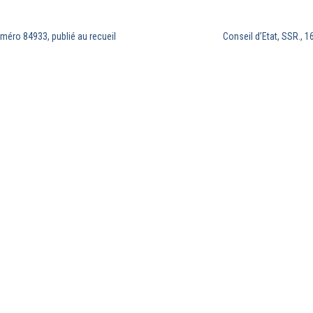
uméro 84933, publié au recueil
Conseil d’Etat, SSR., 1
AIS ET COMPARE EST
Organes scientifiques de la
RANÇAIS DE
revue
Charte éditoriale
Soumettre une publication
Mentions légales