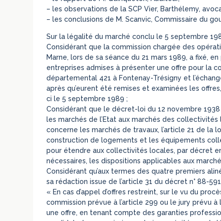
– les observations de la SCP Vier, Barthélemy, avoc
– les conclusions de M. Scanvic, Commissaire du g
Sur la légalité du marché conclu le 5 septembre 19
Considérant que la commission chargée des opérati
Marne, lors de sa séance du 21 mars 1989, a fixé, en
entreprises admises à présenter une offre pour la co
départemental 421 à Fontenay-Trésigny et l’échang
après qu’eurent été remises et examinées les offres,
ci le 5 septembre 1989 ;
Considérant que le décret-loi du 12 novembre 1938 
les marchés de l’Etat aux marchés des collectivités 
concerne les marchés de travaux, l’article 21 de la l
construction de logements et les équipements coll
pour étendre aux collectivités locales, par décret e
nécessaires, les dispositions applicables aux marchés
Considérant qu’aux termes des quatre premiers aliné
sa rédaction issue de l’article 31 du décret n° 88-5
« En cas d’appel d’offres restreint, sur le vu du proc
commission prévue à l’article 299 ou le jury prévu à 
une offre, en tenant compte des garanties professi