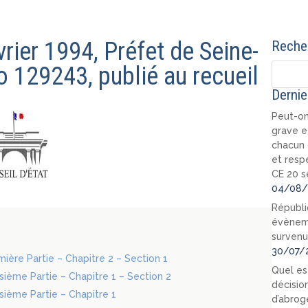
vrier 1994, Préfet de Seine-
Recher
 129243, publié au recueil
Dernie
Peut-on
grave e
chacun 
et resp
CE 20 s
04/08/
Républi
évèneme
survenu
30/07/
emière Partie – Chapitre 2 – Section 1
Quel est
oisième Partie – Chapitre 1 – Section 2
décision
isième Partie – Chapitre 1
d’abrog