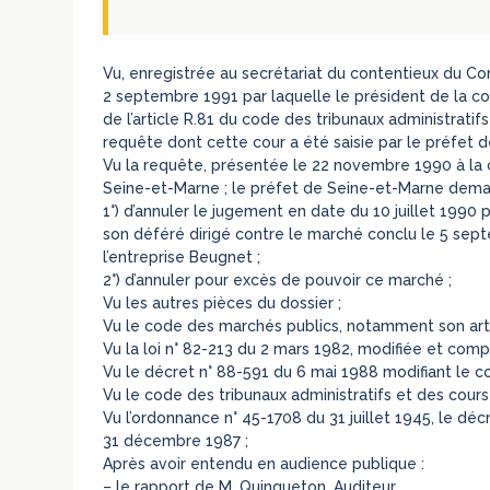
Vu, enregistrée au secrétariat du contentieux du Co
2 septembre 1991 par laquelle le président de la cou
de l’article R.81 du code des tribunaux administratif
requête dont cette cour a été saisie par le préfet 
Vu la requête, présentée le 22 novembre 1990 à la c
Seine-et-Marne ; le préfet de Seine-et-Marne demand
1°) d’annuler le jugement en date du 10 juillet 1990 p
son déféré dirigé contre le marché conclu le 5 se
l’entreprise Beugnet ;
2°) d’annuler pour excès de pouvoir ce marché ;
Vu les autres pièces du dossier ;
Vu le code des marchés publics, notamment son artic
Vu la loi n° 82-213 du 2 mars 1982, modifiée et complé
Vu le décret n° 88-591 du 6 mai 1988 modifiant le c
Vu le code des tribunaux administratifs et des cours 
Vu l’ordonnance n° 45-1708 du 31 juillet 1945, le dé
31 décembre 1987 ;
Après avoir entendu en audience publique :
– le rapport de M. Quinqueton, Auditeur,