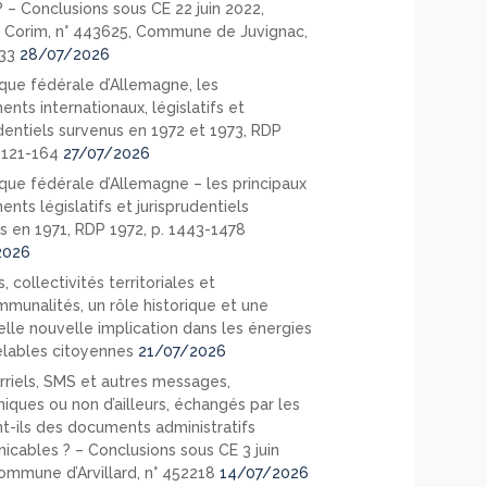
? – Conclusions sous CE 22 juin 2022,
 Corim, n° 443625, Commune de Juvignac,
33
28/07/2026
que fédérale d’Allemagne, les
nts internationaux, législatifs et
udentiels survenus en 1972 et 1973, RDP
. 121-164
27/07/2026
que fédérale d’Allemagne – les principaux
nts législatifs et jurisprudentiels
s en 1971, RDP 1972, p. 1443-1478
2026
, collectivités territoriales et
mmunalités, un rôle historique et une
elle nouvelle implication dans les énergies
lables citoyennes
21/07/2026
rriels, SMS et autres messages,
niques ou non d’ailleurs, échangés par les
nt-ils des documents administratifs
cables ? – Conclusions sous CE 3 juin
ommune d’Arvillard, n° 452218
14/07/2026