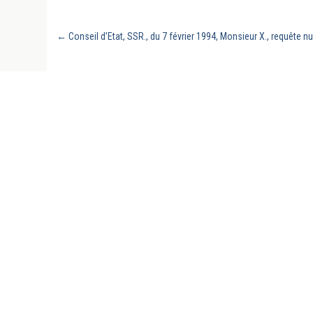
←
Conseil d’Etat, SSR., du 7 février 1994, Monsieur X., requête n
REVUE GÉNÉRALE DU DROIT PUBLIC FRANC
UN SITE DE LA CHAIRE DE DROIT PUBLIC F
L’UNIVERSITÉ DE LA SARRE