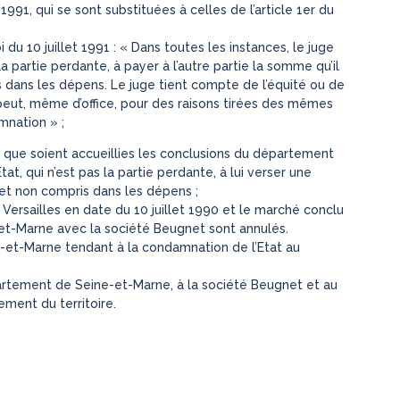
et 1991, qui se sont substituées à celles de l’article 1er du
i du 10 juillet 1991 : « Dans toutes les instances, le juge
 partie perdante, à payer à l’autre partie la somme qu’il
s dans les dépens. Le juge tient compte de l’équité ou de
peut, même d’office, pour des raisons tirées des mêmes
amnation » ;
 que soient accueillies les conclusions du département
t, qui n’est pas la partie perdante, à lui verser une
 et non compris dans les dépens ;
e Versailles en date du 10 juillet 1990 et le marché conclu
t-Marne avec la société Beugnet sont annulés.
e-et-Marne tendant à la condamnation de l’Etat au
épartement de Seine-et-Marne, à la société Beugnet et au
gement du territoire.