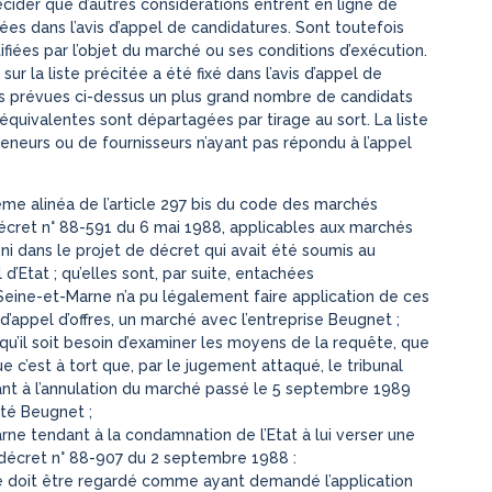
écider que d’autres considérations entrent en ligne de
iées dans l’avis d’appel de candidatures. Sont toutefois
ifiées par l’objet du marché ou ses conditions d’exécution.
r la liste précitée a été fixé dans l’avis d’appel de
ons prévues ci-dessus un plus grand nombre de candidats
équivalentes sont départagées par tirage au sort. La liste
eurs ou de fournisseurs n’ayant pas répondu à l’appel
ème alinéa de l’article 297 bis du code des marchés
u décret n° 88-591 du 6 mai 1988, applicables aux marchés
 ni dans le projet de décret qui avait été soumis au
 d’Etat ; qu’elles sont, par suite, entachées
Seine-et-Marne n’a pu légalement faire application de ces
 d’appel d’offres, un marché avec l’entreprise Beugnet ;
 qu’il soit besoin d’examiner les moyens de la requête, que
 c’est à tort que, par le jugement attaqué, le tribunal
dant à l’annulation du marché passé le 5 septembre 1989
té Beugnet ;
ne tendant à la condamnation de l’Etat à lui verser une
 décret n° 88-907 du 2 septembre 1988 :
 doit être regardé comme ayant demandé l’application