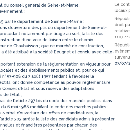
Le cont
at du conseil général de Seine-et-Marne,
locaux p
ouvernement ;
Républi
89 par le département de Seine-et-Marne :
droit pu
ons d’ouverture des plis du département de Seine-et-
relativ
 procédant notamment par tirage au sort, la liste des
1107-11
nstruction d’une voie de liaison entre le chemin
Républi
eur de Chaubuisson ; que ce marché de construction,
évèneme
 a été attribué à la société Beugnet et conclu avec celle-
survenu
07/07/
portant extension de la réglementation en vigueur pour
locales et des établissements publics et, pour ce qui
oi n° 57-908 du 7 août 1957 tendant à favoriser la
ectifs, ont donné compétence au pouvoir réglementaire
n Conseil d’Etat et sous réserve des adaptations
 de l’Etat ;
as de l’article 297 bis du code des marchés publics, dans
91 du 6 mai 1988 modifiant le code des marchés publics :
ès-verbal d’ouverture des offres de candidatures, la
l’article 303 arrête la liste des candidats admis à présenter
onnelles et financières présentées par chacun des