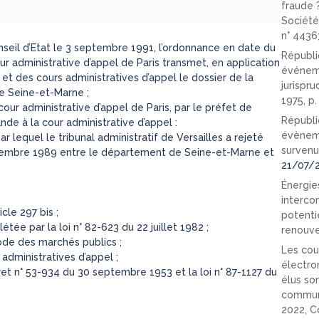
fraude 
Société
n° 4436
nseil d’Etat le 3 septembre 1991, l’ordonnance en date du
Républi
r administrative d’appel de Paris transmet, en application
événeme
s et des cours administratives d’appel le dossier de la
jurispr
de Seine-et-Marne ;
1975, p
our administrative d’appel de Paris, par le préfet de
Républi
e à la cour administrative d’appel :
évèneme
ar lequel le tribunal administratif de Versailles a rejeté
survenu
ptembre 1989 entre le département de Seine-et-Marne et
21/07/
Énergies
interco
le 297 bis ;
potenti
tée par la loi n° 82-623 du 22 juillet 1982 ;
renouve
ode des marchés publics ;
Les cou
administratives d’appel ;
électro
cret n° 53-934 du 30 septembre 1953 et la loi n° 87-1127 du
élus so
communi
2022, C