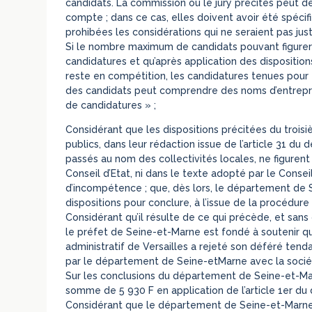
candidats. La commission ou le jury précités peut d
compte ; dans ce cas, elles doivent avoir été spécif
prohibées les considérations qui ne seraient pas just
Si le nombre maximum de candidats pouvant figurer su
candidatures et qu’après application des dispositi
reste en compétition, les candidatures tenues pour 
des candidats peut comprendre des noms d’entrepren
de candidatures » ;
Considérant que les dispositions précitées du troisi
publics, dans leur rédaction issue de l’article 31 d
passés au nom des collectivités locales, ne figurent
Conseil d’Etat, ni dans le texte adopté par le Conseil
d’incompétence ; que, dès lors, le département de 
dispositions pour conclure, à l’issue de la procédure
Considérant qu’il résulte de ce qui précède, et sans
le préfet de Seine-et-Marne est fondé à soutenir que
administratif de Versailles a rejeté son déféré ten
par le département de Seine-etMarne avec la socié
Sur les conclusions du département de Seine-et-Mar
somme de 5 930 F en application de l’article 1er du
Considérant que le département de Seine-et-Marne