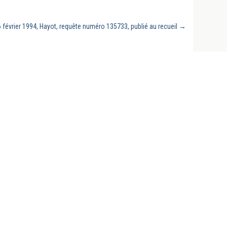
6 février 1994, Hayot, requête numéro 135733, publié au recueil
→
Revues, conclusions sous arrêts du
Conseil d'État, doctrine, manuels et
thèses universitaires, rééditions des
grands auteurs classiques,
jurisprudences, chroniques et colloques
pour les chercheurs, praticiens et
étudiants en droit.