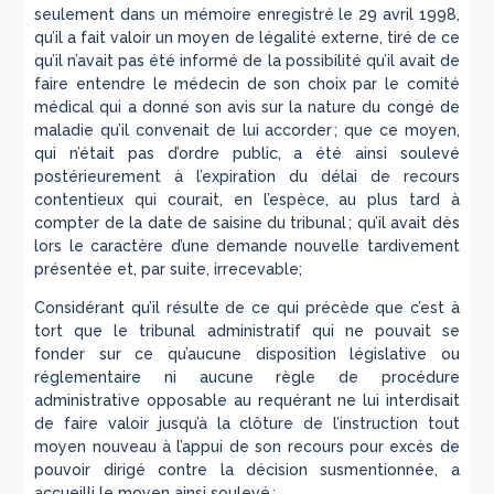
seulement dans un mémoire enregistré le 29 avril 1998,
qu’il a fait valoir un moyen de légalité externe, tiré de ce
qu’il n’avait pas été informé de la possibilité qu’il avait de
faire entendre le médecin de son choix par le comité
médical qui a donné son avis sur la nature du congé de
maladie qu’il convenait de lui accorder ; que ce moyen,
qui n’était pas d’ordre public, a été ainsi soulevé
postérieurement à l’expiration du délai de recours
contentieux qui courait, en l’espèce, au plus tard à
compter de la date de saisine du tribunal ; qu’il avait dès
lors le caractère d’une demande nouvelle tardivement
présentée et, par suite, irrecevable;
Considérant qu’il résulte de ce qui précède que c’est à
tort que le tribunal administratif qui ne pouvait se
fonder sur ce qu’aucune disposition législative ou
réglementaire ni aucune règle de procédure
administrative opposable au requérant ne lui interdisait
de faire valoir jusqu’à la clôture de l’instruction tout
moyen nouveau à l’appui de son recours pour excès de
pouvoir dirigé contre la décision susmentionnée, a
accueilli le moyen ainsi soulevé ;