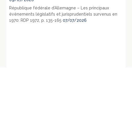
République fédérale d’Allemagne – Les principaux
évènements législatifs et jurisprudentiels survenus en
1970: RDP 1972, p. 135-165
07/07/2026
←
Conseil d’Etat, Sect., 20
Cass., Ass. Plén., 22 décembre 2000,
décembre 2000, Ouatah,
n° de pourvoi : 99-11.303, 99-11.615,