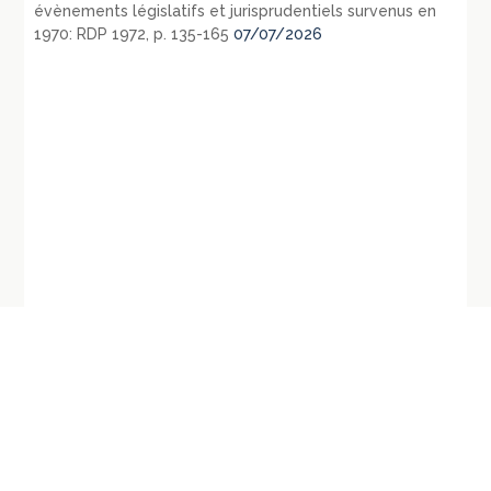
évènements législatifs et jurisprudentiels survenus en
1970: RDP 1972, p. 135-165
07/07/2026
←
CE, 19 juin 2015, Département des
Cour EDH, gde.ch., Sargsyan
Bouches-du-Rhône, requête numéro
c. Azerbaïdjan, 16 juin 2015,
378293, mentionné aux tables
n°40167/06
→