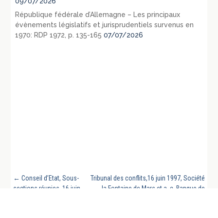
09/07/2026
République fédérale d’Allemagne – Les principaux
évènements législatifs et jurisprudentiels survenus en
1970: RDP 1972, p. 135-165
07/07/2026
←
Conseil d’Etat, Sous-
Tribunal des conflits,16 juin 1997, Société
sections réunies, 16 juin
la Fontaine de Mars et a. c. Banque de
1997, Boerlen, requête
France, requête numéro 03054, publié au
numéro 167410
recueil
→