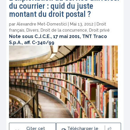
du courrier : quid du juste
montant du droit postal ?
par
Alexandre Met-Domestici
|
Mai 13, 2012
|
Droit
français
,
Divers
,
Droit de la concurrence
,
Droit privé
Note sous C.J.C.E., 17 mai 2001, TNT Traco
S.p.A., aff. C-340/99
Citer cet
Télécharger le
46