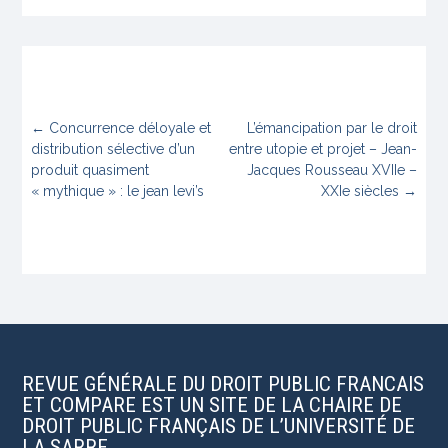
←
Concurrence déloyale et
L’émancipation par le droit
distribution sélective d’un
entre utopie et projet – Jean-
produit quasiment
Jacques Rousseau XVIIe –
« mythique » : le jean levi’s
XXIe siècles
→
REVUE GÉNÉRALE DU DROIT PUBLIC FRANCAIS
ET COMPARE EST UN SITE DE LA CHAIRE DE
DROIT PUBLIC FRANÇAIS DE L’UNIVERSITÉ DE
LA SARRE