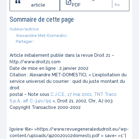
article
PDF
Ko
Sommaire de cette page
Auteur/autrice
Alexandre Met-Domestici
Partager :
Article initialement publié dans la revue Droit 21 –
http://www.droit21.com
Date de mise en ligne : 2 janvier 2002
Citation : Alexandre MET-DOMESTICI, « L’exploitation du
service universel du courrier : quid du juste montant du
droit
postal – Note sous
C.J.C.E., 17 mai 2001, TNT Traco
S.p.A., aff. C-340/99
», Droit 21, 2002, Chr., AJ 003
Copyright Transactive 2000-2002
[gview file= »https://www.revuegeneraledudroit.eu/wp-
content/uploads/aj20020102domest1.pdf » save= »1″]