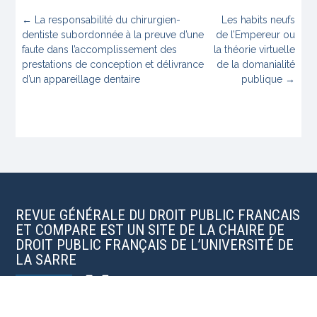
←
La responsabilité du chirurgien-
Les habits neufs
dentiste subordonnée à la preuve d’une
de l’Empereur ou
faute dans l’accomplissement des
la théorie virtuelle
prestations de conception et délivrance
de la domanialité
d’un appareillage dentaire
publique
→
REVUE GÉNÉRALE DU DROIT PUBLIC FRANCAIS
ET COMPARE EST UN SITE DE LA CHAIRE DE
DROIT PUBLIC FRANÇAIS DE L’UNIVERSITÉ DE
LA SARRE