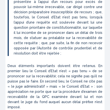
présentée à l’appui d’un recours pour excès de
pouvoir lui-même irrecevable, car dirigé contre une
décision préparatoire insusceptible de recours ; que,
toutefois, le Conseil d’Etat n’est pas tenu, lorsqu’à
l’appui d’une requête est soulevée devant lui une
question prioritaire de constitutionnalité, sur laquelle
il lui incombe de se prononcer dans un délai de trois
mois, de statuer au préalable sur la recevabilité de
cette requête ; que, par suite, la fin de non recevoir
opposée par l’Autorité de contrôle prudentiel et de
résolution doit être rejetée ;
Deux éléments importants doivent être retenus. En
premier lieu le Conseil d’Etat n’est « pas tenu » de se
prononcer sur la recevabilité; cela ne signifie pas qu’il ne
puisse pas le faire. En second lieu, le Conseil ne cite pas
« le juge administratif » mais « le Conseil d’Etat » : son
appréciation ne porte que sur la procédure d’examen de
recevabilité de la QPC examinée devant lui et non
devant le juge du fond auquel aucun délai préfixe n’est
imposé.